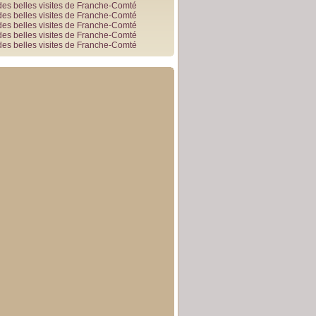
des belles visites de Franche-Comté
des belles visites de Franche-Comté
des belles visites de Franche-Comté
des belles visites de Franche-Comté
des belles visites de Franche-Comté