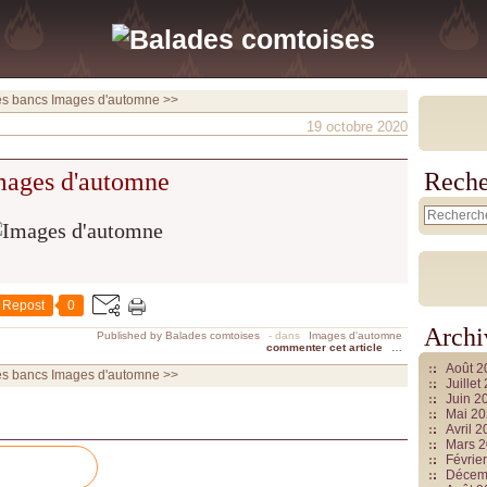
es bancs
Images d'automne >>
19 octobre 2020
mages d'automne
Reche
Repost
0
Archi
Published by Balades comtoises
-
dans
Images d'automne
commenter cet article
…
Août 
es bancs
Images d'automne >>
Juille
Juin 2
Mai 2
Avril 
Mars 
Févrie
Décem