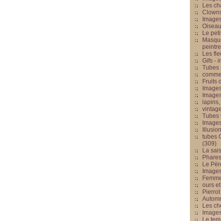
Les cha
Clowns
Images
Oiseau
Le peti
Masque
peintr
Les fle
Gifs -
Tubes -
commed
Fruits 
Images
Images
lapins,
vintage
Tubes 
Image
Illusio
tubes G
(309)
La sai
Phares
Le Père
Images
Femme 
ours et
Pierrot
Automn
Les ch
Image
Le tem