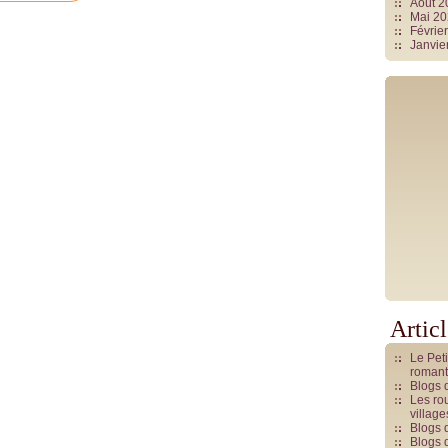
Août 
Mai 2
Févrie
Janvie
Artic
Le Pet
romant
Blogs 
Les rou
villag
Blogs 
Blogs 