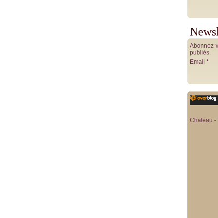
Newsl
Abonnez-vo
publiés.
Email
Chateau - 