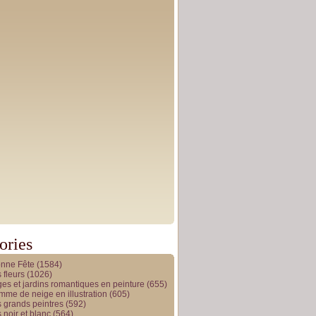
ories
onne Fête
(1584)
 fleurs
(1026)
es et jardins romantiques en peinture
(655)
me de neige en illustration
(605)
 grands peintres
(592)
 noir et blanc
(564)