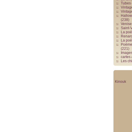
Tubes 
Vintag
Vintag
Hallowe
(238)
Venise 
Saint-V
La poés
Renards
La poé
Poèmes
(221)
Image
cartes
Les chi
Kinouk