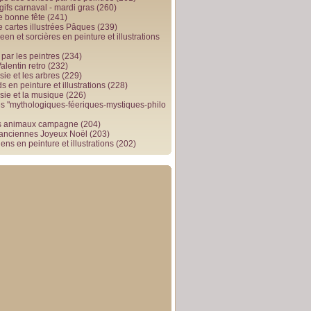
gifs carnaval - mardi gras
(260)
e bonne fête
(241)
e cartes illustrées Pâques
(239)
en et sorcières en peinture et illustrations
par les peintres
(234)
alentin retro
(232)
ie et les arbres
(229)
 en peinture et illustrations
(228)
sie et la musique
(226)
 "mythologiques-féeriques-mystiques-philo
s animaux campagne
(204)
 anciennes Joyeux Noël
(203)
ens en peinture et illustrations
(202)