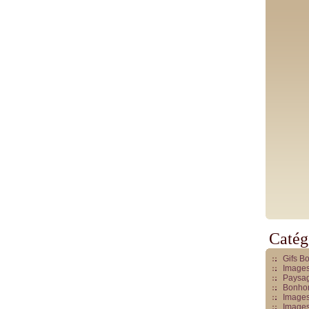
Catég
Gifs B
Images
Paysag
Bonhom
Images
Images