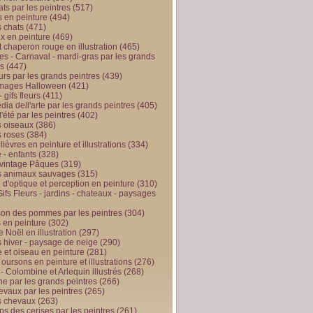
ts par les peintres
(517)
 en peinture
(494)
 chats
(471)
x en peinture
(469)
t chaperon rouge en illustration
(465)
s - Carnaval - mardi-gras par les grands
es
(447)
urs par les grands peintres
(439)
 images Halloween
(421)
 gifs fleurs
(411)
ia dell'arte par les grands peintres
(405)
d'été par les peintres
(402)
 oiseaux
(386)
 roses
(384)
 lièvres en peinture et illustrations
(334)
 - enfants
(328)
vintage Pâques
(319)
s animaux sauvages
(315)
n d'optique et perception en peinture
(310)
ifs Fleurs - jardins - chateaux - paysages
son des pommes par les peintres
(304)
 en peinture
(302)
 Noël en illustration
(297)
 hiver - paysage de neige
(290)
et oiseau en peinture
(281)
 oursons en peinture et illustrations
(276)
 - Colombine et Arlequin illustrés
(268)
e par les grands peintres
(266)
evaux par les peintres
(265)
s chevaux
(263)
ps des cerises par les peintres
(261)