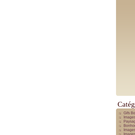
Catég
Gifs B
Images
Paysag
Bonhom
Images
Images