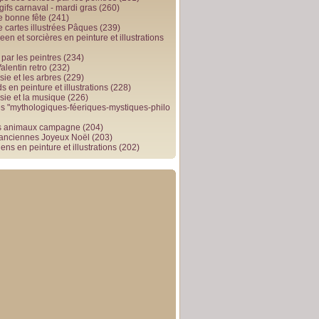
gifs carnaval - mardi gras
(260)
e bonne fête
(241)
e cartes illustrées Pâques
(239)
en et sorcières en peinture et illustrations
par les peintres
(234)
alentin retro
(232)
ie et les arbres
(229)
 en peinture et illustrations
(228)
sie et la musique
(226)
 "mythologiques-féeriques-mystiques-philo
s animaux campagne
(204)
 anciennes Joyeux Noël
(203)
ens en peinture et illustrations
(202)