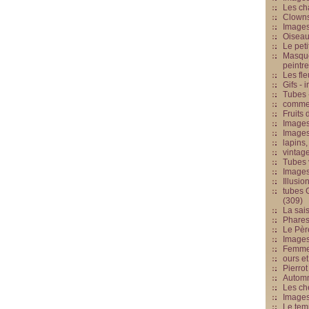
Les cha
Clowns
Images
Oiseau
Le peti
Masque
peintr
Les fle
Gifs -
Tubes -
commed
Fruits 
Images
Images
lapins,
vintage
Tubes 
Image
Illusio
tubes G
(309)
La sai
Phares
Le Père
Images
Femme 
ours et
Pierrot
Automn
Les ch
Image
Le tem