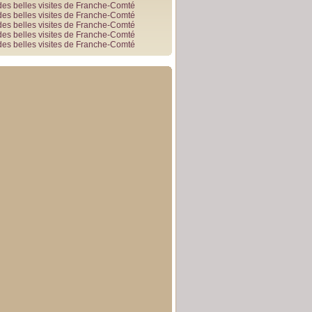
des belles visites de Franche-Comté
des belles visites de Franche-Comté
des belles visites de Franche-Comté
des belles visites de Franche-Comté
des belles visites de Franche-Comté