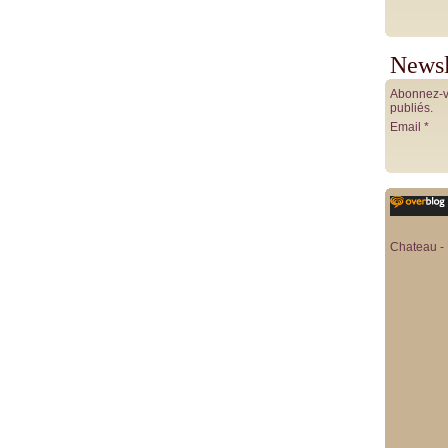
Newsl
Abonnez-vo
publiés.
Email
Chateau - 