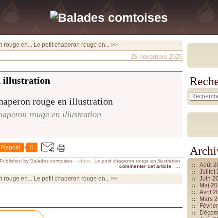
n rouge en...
Le petit chaperon rouge en... >>
15 novembre 2020
 illustration
Reche
haperon rouge en illustration
Repost
0
Archi
Published by Balades comtoises
-
dans
Le petit chaperon rouge en illustration
Août 
commenter cet article
…
Juille
n rouge en...
Le petit chaperon rouge en... >>
Juin 2
Mai 2
Avril 
Mars 
Févrie
Décem