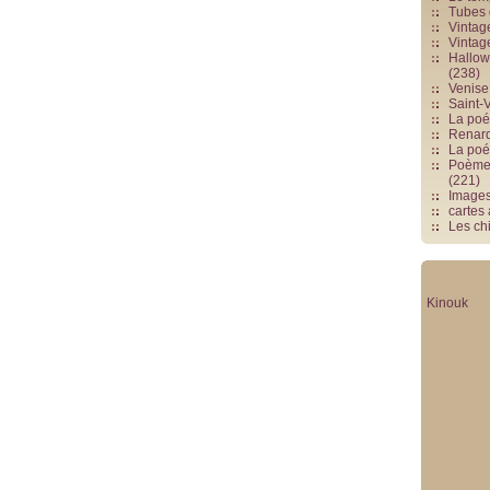
Tubes 
Vintag
Vintag
Hallowe
(238)
Venise 
Saint-V
La poés
Renards
La poé
Poèmes
(221)
Image
cartes
Les chi
Kinouk