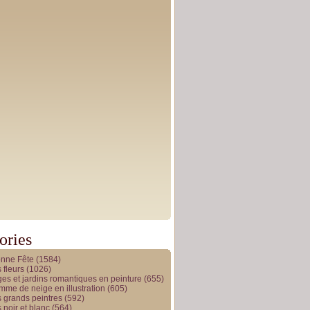
ories
onne Fête
(1584)
 fleurs
(1026)
es et jardins romantiques en peinture
(655)
me de neige en illustration
(605)
 grands peintres
(592)
 noir et blanc
(564)