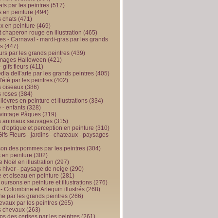
ts par les peintres
(517)
 en peinture
(494)
 chats
(471)
x en peinture
(469)
t chaperon rouge en illustration
(465)
s - Carnaval - mardi-gras par les grands
es
(447)
urs par les grands peintres
(439)
 images Halloween
(421)
 gifs fleurs
(411)
ia dell'arte par les grands peintres
(405)
d'été par les peintres
(402)
 oiseaux
(386)
 roses
(384)
 lièvres en peinture et illustrations
(334)
 - enfants
(328)
vintage Pâques
(319)
s animaux sauvages
(315)
n d'optique et perception en peinture
(310)
ifs Fleurs - jardins - chateaux - paysages
son des pommes par les peintres
(304)
 en peinture
(302)
 Noël en illustration
(297)
 hiver - paysage de neige
(290)
et oiseau en peinture
(281)
 oursons en peinture et illustrations
(276)
 - Colombine et Arlequin illustrés
(268)
e par les grands peintres
(266)
evaux par les peintres
(265)
s chevaux
(263)
ps des cerises par les peintres
(261)