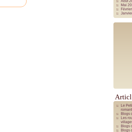
Août 
Mai 2
Févrie
Janvie
Artic
Le Pet
romant
Blogs 
Les rou
villag
Blogs 
Blogs 