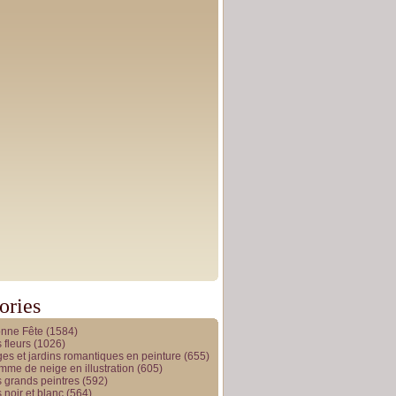
ories
onne Fête
(1584)
 fleurs
(1026)
es et jardins romantiques en peinture
(655)
me de neige en illustration
(605)
 grands peintres
(592)
 noir et blanc
(564)