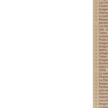
Les cha
Clowns
Images
Oiseau
Le peti
Masque
peintr
Les fle
Gifs -
Tubes -
commed
Fruits 
Images
Images
lapins,
vintage
Tubes 
Image
Illusio
tubes G
(309)
La sai
Phares
Le Père
Images
Femme 
ours et
Pierrot
Automn
Les ch
Image
Le tem