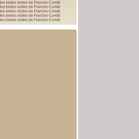
des belles visites de Franche-Comté
des belles visites de Franche-Comté
des belles visites de Franche-Comté
des belles visites de Franche-Comté
des belles visites de Franche-Comté