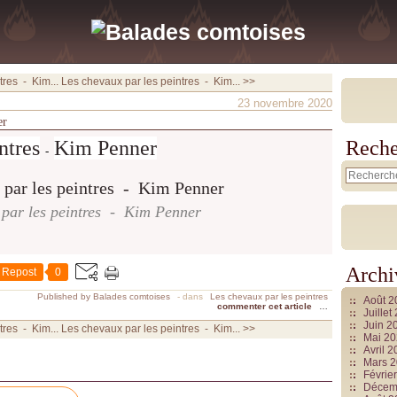
tres - Kim...
Les chevaux par les peintres - Kim... >>
23 novembre 2020
er
ntres
Kim Penner
Reche
-
 par les peintres - Kim Penner
Archi
Repost
0
Published by Balades comtoises
-
dans
Les chevaux par les peintres
Août 
commenter cet article
…
Juille
Juin 2
tres - Kim...
Les chevaux par les peintres - Kim... >>
Mai 2
Avril 
Mars 
Févrie
Décem