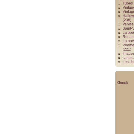
Tubes 
Vintag
Vintag
Hallowe
(238)
Venise 
Saint-V
La poés
Renards
La poé
Poèmes
(221)
Image
cartes
Les chi
Kinouk