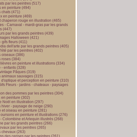
ts par les peintres
(517)
 en peinture
(494)
 chats
(471)
x en peinture
(469)
t chaperon rouge en illustration
(465)
s - Carnaval - mardi-gras par les grands
es
(447)
urs par les grands peintres
(439)
 images Halloween
(421)
 gifs fleurs
(411)
ia dell'arte par les grands peintres
(405)
d'été par les peintres
(402)
 oiseaux
(386)
 roses
(384)
 lièvres en peinture et illustrations
(334)
 - enfants
(328)
vintage Pâques
(319)
s animaux sauvages
(315)
n d'optique et perception en peinture
(310)
ifs Fleurs - jardins - chateaux - paysages
son des pommes par les peintres
(304)
 en peinture
(302)
 Noël en illustration
(297)
 hiver - paysage de neige
(290)
et oiseau en peinture
(281)
 oursons en peinture et illustrations
(276)
 - Colombine et Arlequin illustrés
(268)
e par les grands peintres
(266)
evaux par les peintres
(265)
s chevaux
(263)
ps des cerises par les peintres
(261)