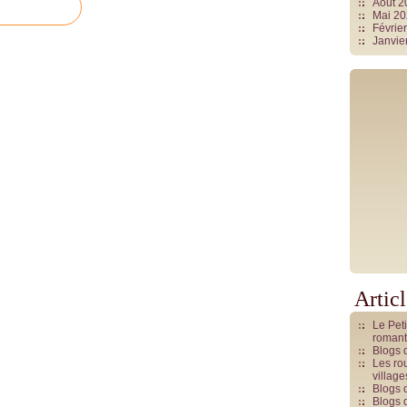
Août 
Mai 2
Févrie
Janvie
Artic
Le Pet
romant
Blogs 
Les rou
villag
Blogs 
Blogs 