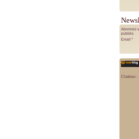
Newsl
Abonnez-vo
publiés.
Email
Chateau - 