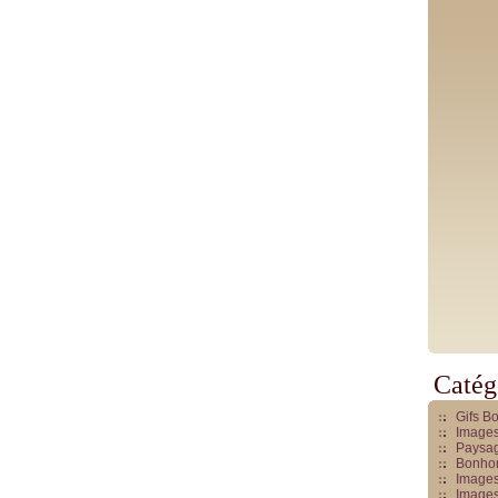
Catég
Gifs B
Images
Paysag
Bonhom
Images
Images