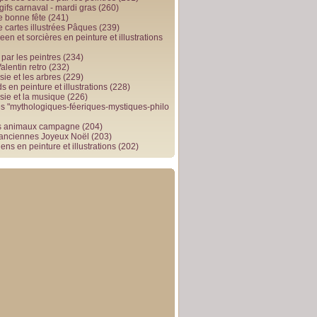
gifs carnaval - mardi gras
(260)
e bonne fête
(241)
e cartes illustrées Pâques
(239)
en et sorcières en peinture et illustrations
par les peintres
(234)
alentin retro
(232)
ie et les arbres
(229)
 en peinture et illustrations
(228)
sie et la musique
(226)
 "mythologiques-féeriques-mystiques-philo
s animaux campagne
(204)
 anciennes Joyeux Noël
(203)
ens en peinture et illustrations
(202)