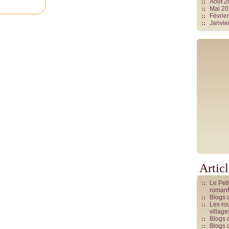
Août 
Mai 2
Févrie
Janvie
Artic
Le Pet
romant
Blogs 
Les rou
villag
Blogs 
Blogs 