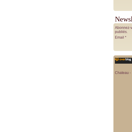
Newsl
Abonnez-vo
publiés.
Email
Chateau - 