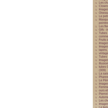
Les cha
Clowns
Images
Oiseau
Le peti
Masque
peintr
Les fle
Gifs -
Tubes -
commed
Fruits 
Images
Images
lapins,
vintage
Tubes 
Image
Illusio
tubes G
(309)
La sai
Phares
Le Père
Images
Femme 
ours et
Pierrot
Automn
Les ch
Image
Le tem