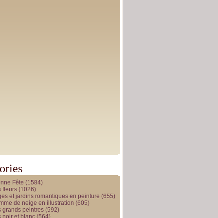
ories
onne Fête
(1584)
 fleurs
(1026)
es et jardins romantiques en peinture
(655)
me de neige en illustration
(605)
 grands peintres
(592)
 noir et blanc
(564)