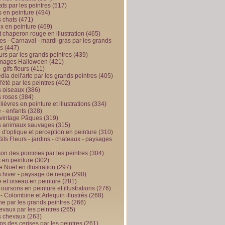
ts par les peintres
(517)
 en peinture
(494)
 chats
(471)
x en peinture
(469)
t chaperon rouge en illustration
(465)
s - Carnaval - mardi-gras par les grands
es
(447)
urs par les grands peintres
(439)
 images Halloween
(421)
 gifs fleurs
(411)
ia dell'arte par les grands peintres
(405)
d'été par les peintres
(402)
 oiseaux
(386)
 roses
(384)
 lièvres en peinture et illustrations
(334)
 - enfants
(328)
vintage Pâques
(319)
s animaux sauvages
(315)
n d'optique et perception en peinture
(310)
ifs Fleurs - jardins - chateaux - paysages
son des pommes par les peintres
(304)
 en peinture
(302)
 Noël en illustration
(297)
 hiver - paysage de neige
(290)
et oiseau en peinture
(281)
 oursons en peinture et illustrations
(276)
 - Colombine et Arlequin illustrés
(268)
e par les grands peintres
(266)
evaux par les peintres
(265)
s chevaux
(263)
ps des cerises par les peintres
(261)