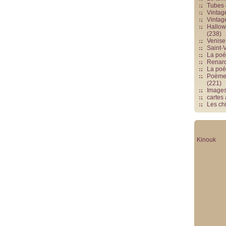
Tubes 
Vintag
Vintag
Hallowe
(238)
Venise 
Saint-V
La poés
Renards
La poé
Poèmes
(221)
Image
cartes
Les chi
Kinouk