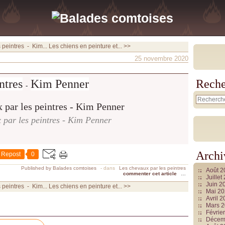
 peintres - Kim...
Les chiens en peinture et... >>
25 novembre 2020
ntres
Kim Penner
Reche
-
 par les peintres - Kim Penner
Archi
Repost
0
Published by Balades comtoises
-
dans
Les chevaux par les peintres
Août 
commenter cet article
…
Juille
Juin 2
 peintres - Kim...
Les chiens en peinture et... >>
Mai 2
Avril 
Mars 
Févrie
Décem