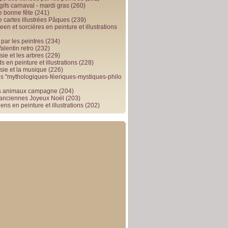
gifs carnaval - mardi gras
(260)
e bonne fête
(241)
e cartes illustrées Pâques
(239)
en et sorcières en peinture et illustrations
par les peintres
(234)
alentin retro
(232)
ie et les arbres
(229)
 en peinture et illustrations
(228)
sie et la musique
(226)
 "mythologiques-féeriques-mystiques-philo
s animaux campagne
(204)
 anciennes Joyeux Noël
(203)
ens en peinture et illustrations
(202)