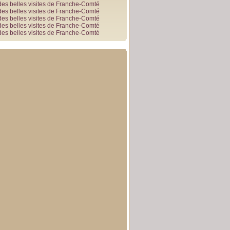
des belles visites de Franche-Comté
des belles visites de Franche-Comté
des belles visites de Franche-Comté
des belles visites de Franche-Comté
des belles visites de Franche-Comté