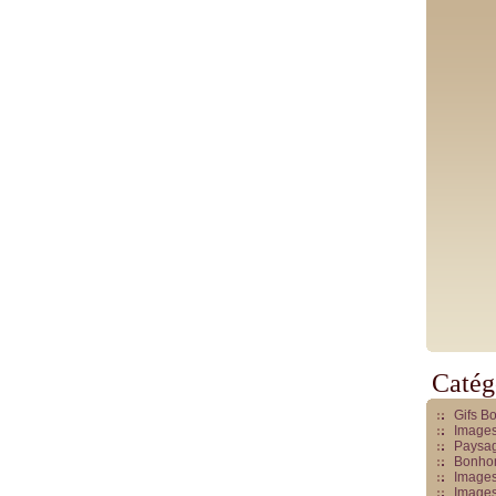
Catég
Gifs B
Images
Paysag
Bonhom
Images
Images