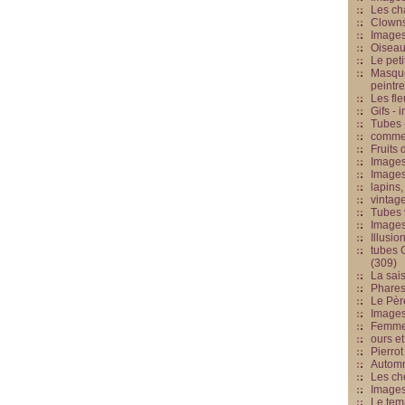
Les cha
Clowns
Images
Oiseau
Le peti
Masque
peintr
Les fle
Gifs -
Tubes -
commed
Fruits 
Images
Images
lapins,
vintage
Tubes 
Image
Illusio
tubes G
(309)
La sai
Phares
Le Père
Images
Femme 
ours et
Pierrot
Automn
Les ch
Image
Le tem