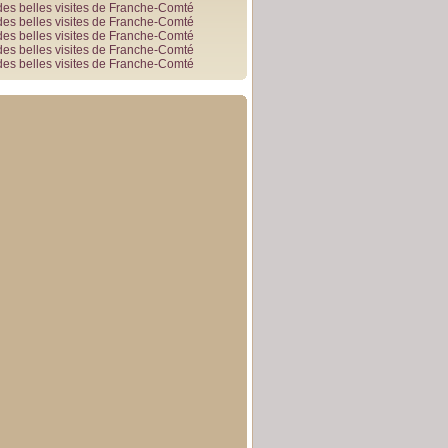
des belles visites de Franche-Comté
des belles visites de Franche-Comté
des belles visites de Franche-Comté
des belles visites de Franche-Comté
des belles visites de Franche-Comté