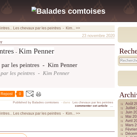
ntres...
Les chevaux par les peintres - Kim... >>
23 novembre 2020
er
ntres
Kim Penner
Reche
-
 par les peintres - Kim Penner
Archi
Repost
0
Published by Balades comtoises
-
dans
Les chevaux par les peintres
Août 
commenter cet article
…
Juille
Juin 2
ntres...
Les chevaux par les peintres - Kim... >>
Mai 2
Avril 
Mars 
Févrie
Décem