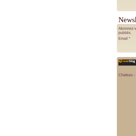
Newsl
Abonnez-vo
publiés.
Email
Chateau - 