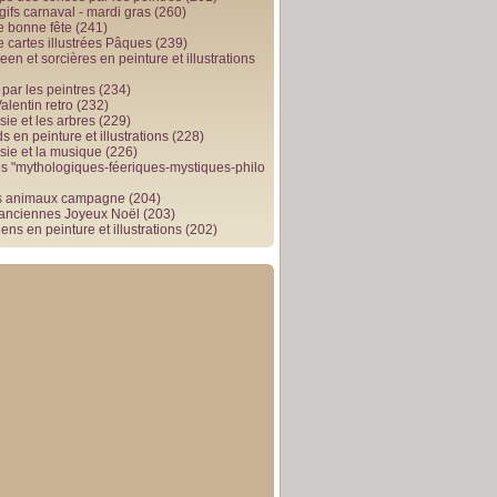
gifs carnaval - mardi gras
(260)
e bonne fête
(241)
e cartes illustrées Pâques
(239)
en et sorcières en peinture et illustrations
par les peintres
(234)
alentin retro
(232)
ie et les arbres
(229)
 en peinture et illustrations
(228)
sie et la musique
(226)
 "mythologiques-féeriques-mystiques-philo
s animaux campagne
(204)
 anciennes Joyeux Noël
(203)
ens en peinture et illustrations
(202)