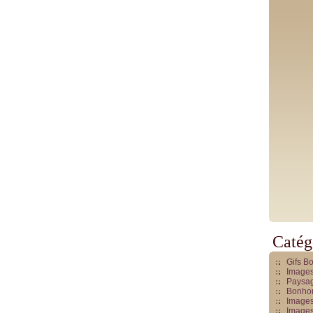
Catég
Gifs B
Images
Paysag
Bonhom
Images
Images