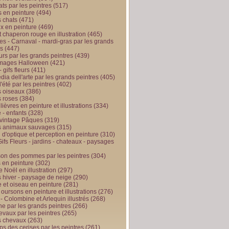
ts par les peintres
(517)
 en peinture
(494)
 chats
(471)
x en peinture
(469)
t chaperon rouge en illustration
(465)
s - Carnaval - mardi-gras par les grands
es
(447)
urs par les grands peintres
(439)
 images Halloween
(421)
 gifs fleurs
(411)
ia dell'arte par les grands peintres
(405)
d'été par les peintres
(402)
 oiseaux
(386)
 roses
(384)
 lièvres en peinture et illustrations
(334)
 - enfants
(328)
vintage Pâques
(319)
s animaux sauvages
(315)
n d'optique et perception en peinture
(310)
ifs Fleurs - jardins - chateaux - paysages
son des pommes par les peintres
(304)
 en peinture
(302)
 Noël en illustration
(297)
 hiver - paysage de neige
(290)
et oiseau en peinture
(281)
 oursons en peinture et illustrations
(276)
 - Colombine et Arlequin illustrés
(268)
e par les grands peintres
(266)
evaux par les peintres
(265)
s chevaux
(263)
ps des cerises par les peintres
(261)