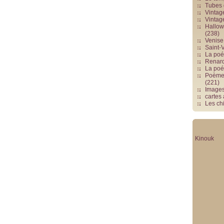
Tubes 
Vintag
Vintag
Hallowe
(238)
Venise 
Saint-V
La poés
Renards
La poé
Poèmes
(221)
Image
cartes
Les chi
Kinouk