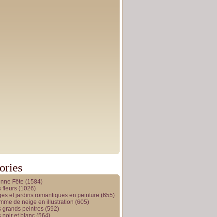
ories
onne Fête
(1584)
 fleurs
(1026)
es et jardins romantiques en peinture
(655)
me de neige en illustration
(605)
 grands peintres
(592)
 noir et blanc
(564)