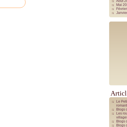
Août 
Mai 2
Févrie
Janvie
Artic
Le Pet
romant
Blogs 
Les rou
villag
Blogs 
Blogs 