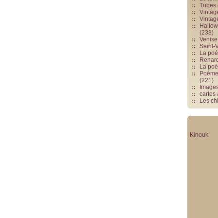
Tubes 
Vintag
Vintag
Hallowe
(238)
Venise 
Saint-V
La poés
Renards
La poé
Poèmes
(221)
Image
cartes
Les chi
Kinouk