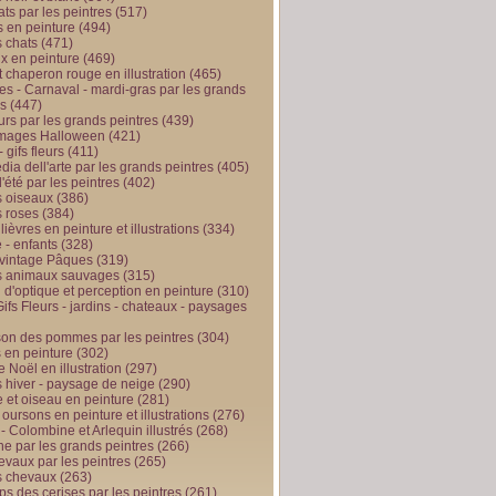
ts par les peintres
(517)
 en peinture
(494)
 chats
(471)
x en peinture
(469)
t chaperon rouge en illustration
(465)
s - Carnaval - mardi-gras par les grands
es
(447)
urs par les grands peintres
(439)
 images Halloween
(421)
 gifs fleurs
(411)
ia dell'arte par les grands peintres
(405)
d'été par les peintres
(402)
 oiseaux
(386)
 roses
(384)
 lièvres en peinture et illustrations
(334)
 - enfants
(328)
vintage Pâques
(319)
s animaux sauvages
(315)
n d'optique et perception en peinture
(310)
ifs Fleurs - jardins - chateaux - paysages
son des pommes par les peintres
(304)
 en peinture
(302)
 Noël en illustration
(297)
 hiver - paysage de neige
(290)
et oiseau en peinture
(281)
 oursons en peinture et illustrations
(276)
 - Colombine et Arlequin illustrés
(268)
e par les grands peintres
(266)
evaux par les peintres
(265)
s chevaux
(263)
ps des cerises par les peintres
(261)