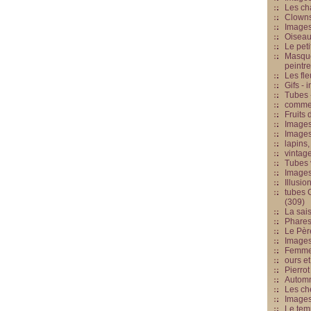
Les cha
Clowns
Images
Oiseau
Le peti
Masque
peintr
Les fle
Gifs -
Tubes -
commed
Fruits 
Images
Images
lapins,
vintage
Tubes 
Image
Illusio
tubes G
(309)
La sai
Phares
Le Père
Images
Femme 
ours et
Pierrot
Automn
Les ch
Image
Le tem