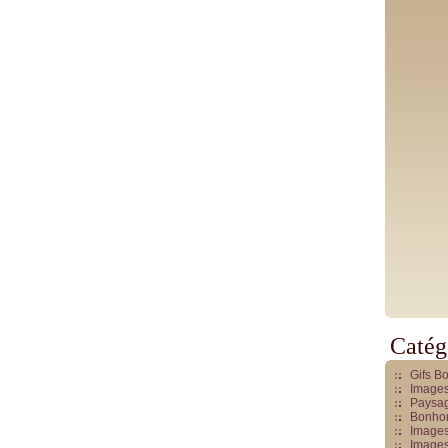
Catég
Gifs B
Images
Paysag
Bonhom
Images
Images