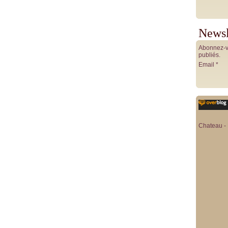
Newsl
Abonnez-vo
publiés.
Email
Chateau - 