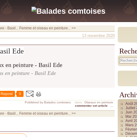
e - Basil...
Femme et oiseau en peinture... >>
13 novembre 2020
asil Ede
Reche
x en peinture - Basil Ede
Archi
Repost
0
Published by Balades comtoises
-
dans
Oiseaux en peinture
Août 
commenter cet article
…
Juille
Juin 2
e - Basil...
Femme et oiseau en peinture... >>
Mai 2
Avril 
Mars 
Févrie
Décem