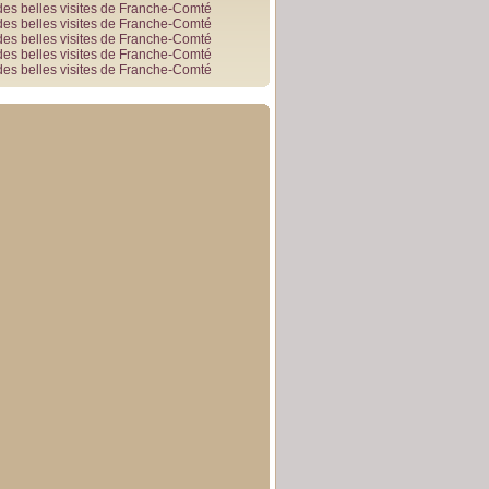
des belles visites de Franche-Comté
des belles visites de Franche-Comté
des belles visites de Franche-Comté
des belles visites de Franche-Comté
des belles visites de Franche-Comté