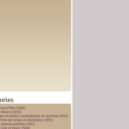
ories
onne Fête
(1584)
 fleurs
(1026)
es et jardins romantiques en peinture
(655)
me de neige en illustration
(605)
 grands peintres
(592)
 noir et blanc
(564)