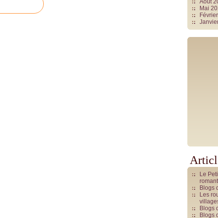
Août 
Mai 2
Févrie
Janvie
Artic
Le Pet
romant
Blogs 
Les rou
villag
Blogs 
Blogs 