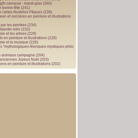
gifs carnaval - mardi gras
(260)
e bonne fête
(241)
e cartes illustrées Pâques
(239)
en et sorcières en peinture et illustrations
par les peintres
(234)
alentin retro
(232)
ie et les arbres
(229)
 en peinture et illustrations
(228)
sie et la musique
(226)
 "mythologiques-féeriques-mystiques-philo
s animaux campagne
(204)
 anciennes Joyeux Noël
(203)
ens en peinture et illustrations
(202)