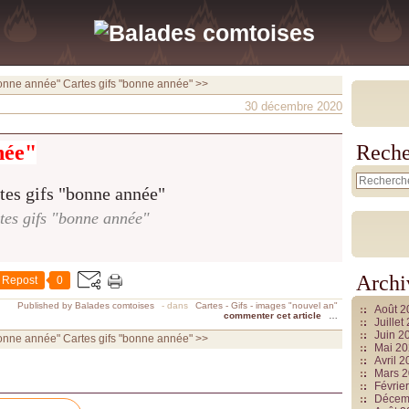
bonne année"
Cartes gifs "bonne année" >>
30 décembre 2020
née"
Reche
tes gifs "bonne année"
Archi
Repost
0
Published by Balades comtoises
-
dans
Cartes - Gifs - images "nouvel an"
Août 
commenter cet article
…
Juille
Juin 2
bonne année"
Cartes gifs "bonne année" >>
Mai 2
Avril 
Mars 
Févrie
Décem