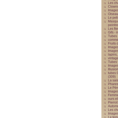
Les cha
Clowns
Images
Oiseau
Le peti
Masque
peintr
Les fle
Gifs -
Tubes -
commed
Fruits 
Images
Images
lapins,
vintage
Tubes 
Image
Illusio
tubes G
(309)
La sai
Phares
Le Père
Images
Femme 
ours et
Pierrot
Automn
Les ch
Image
Le tem