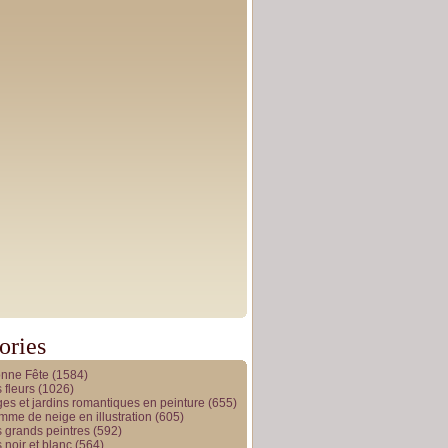
ories
onne Fête
(1584)
 fleurs
(1026)
es et jardins romantiques en peinture
(655)
me de neige en illustration
(605)
 grands peintres
(592)
 noir et blanc
(564)