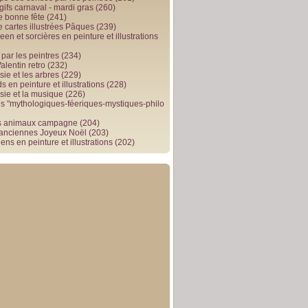
gifs carnaval - mardi gras
(260)
e bonne fête
(241)
e cartes illustrées Pâques
(239)
en et sorcières en peinture et illustrations
par les peintres
(234)
alentin retro
(232)
ie et les arbres
(229)
 en peinture et illustrations
(228)
sie et la musique
(226)
 "mythologiques-féeriques-mystiques-philo
s animaux campagne
(204)
 anciennes Joyeux Noël
(203)
ens en peinture et illustrations
(202)