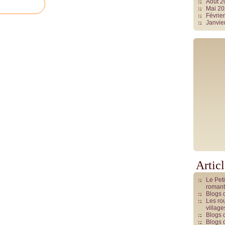
Août 
Mai 2
Févrie
Janvie
Artic
Le Pet
romant
Blogs 
Les rou
villag
Blogs 
Blogs 