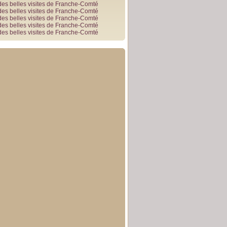
des belles visites de Franche-Comté
des belles visites de Franche-Comté
des belles visites de Franche-Comté
des belles visites de Franche-Comté
des belles visites de Franche-Comté