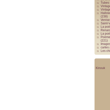
Tubes 
Vintag
Vintag
Hallowe
(238)
Venise 
Saint-V
La poés
Renards
La poé
Poèmes
(221)
Image
cartes
Les chi
Kinouk