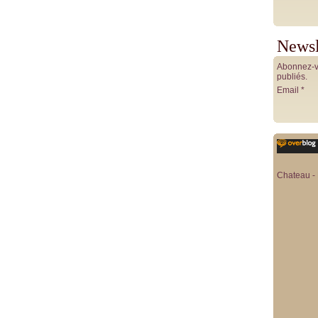
Newsl
Abonnez-vo
publiés.
Email
Chateau - 