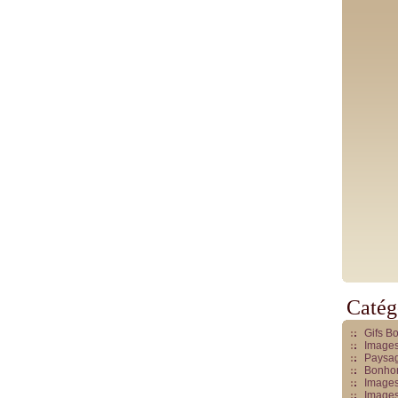
Catég
Gifs B
Images
Paysag
Bonhom
Images
Images