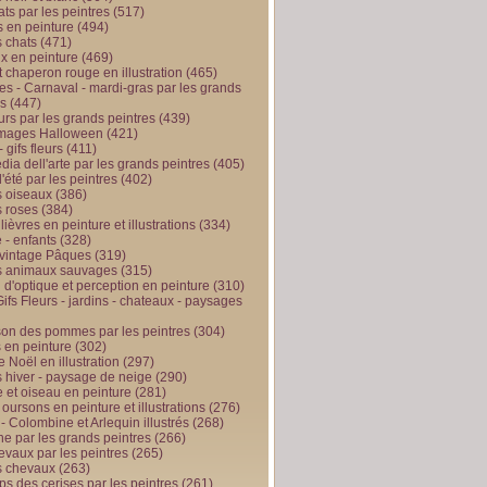
ts par les peintres
(517)
 en peinture
(494)
 chats
(471)
x en peinture
(469)
t chaperon rouge en illustration
(465)
s - Carnaval - mardi-gras par les grands
es
(447)
urs par les grands peintres
(439)
 images Halloween
(421)
 gifs fleurs
(411)
ia dell'arte par les grands peintres
(405)
d'été par les peintres
(402)
 oiseaux
(386)
 roses
(384)
 lièvres en peinture et illustrations
(334)
 - enfants
(328)
vintage Pâques
(319)
s animaux sauvages
(315)
n d'optique et perception en peinture
(310)
ifs Fleurs - jardins - chateaux - paysages
son des pommes par les peintres
(304)
 en peinture
(302)
 Noël en illustration
(297)
 hiver - paysage de neige
(290)
et oiseau en peinture
(281)
 oursons en peinture et illustrations
(276)
 - Colombine et Arlequin illustrés
(268)
e par les grands peintres
(266)
evaux par les peintres
(265)
s chevaux
(263)
ps des cerises par les peintres
(261)