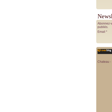
Newsl
Abonnez-vo
publiés.
Email
Chateau - 