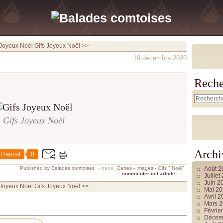
 Joyeux Noël
Gifs Joyeux Noël >>
19 décembre 2020
Reche
Gifs Joyeux Noël
Archi
Repost
0
Published by Balades comtoises
-
dans
Cartes - Images - Gifs " Noël"
Août 
commenter cet article
…
Juille
Juin 2
 Joyeux Noël
Gifs Joyeux Noël >>
Mai 2
Avril 
Mars 
Févrie
Décem