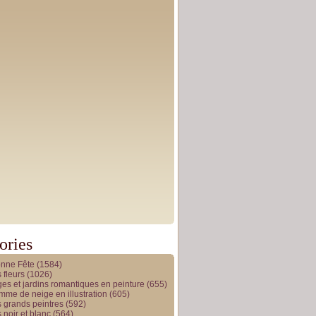
ories
onne Fête
(1584)
 fleurs
(1026)
es et jardins romantiques en peinture
(655)
me de neige en illustration
(605)
 grands peintres
(592)
 noir et blanc
(564)