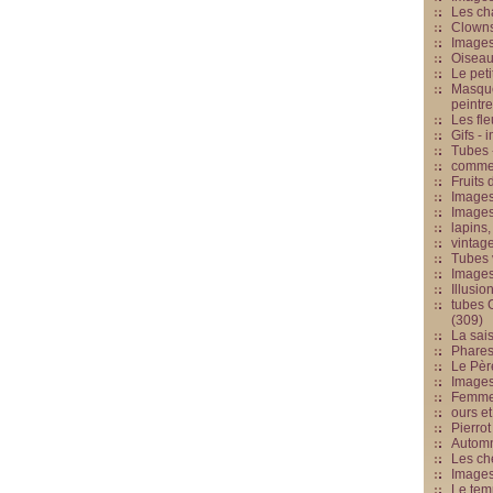
Les cha
Clowns
Images
Oiseau
Le peti
Masque
peintr
Les fle
Gifs -
Tubes -
commed
Fruits 
Images
Images
lapins,
vintage
Tubes 
Image
Illusio
tubes G
(309)
La sai
Phares
Le Père
Images
Femme 
ours et
Pierrot
Automn
Les ch
Image
Le tem