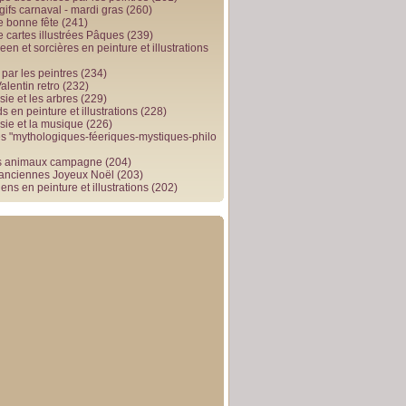
gifs carnaval - mardi gras
(260)
e bonne fête
(241)
e cartes illustrées Pâques
(239)
en et sorcières en peinture et illustrations
par les peintres
(234)
alentin retro
(232)
ie et les arbres
(229)
 en peinture et illustrations
(228)
sie et la musique
(226)
 "mythologiques-féeriques-mystiques-philo
s animaux campagne
(204)
 anciennes Joyeux Noël
(203)
ens en peinture et illustrations
(202)