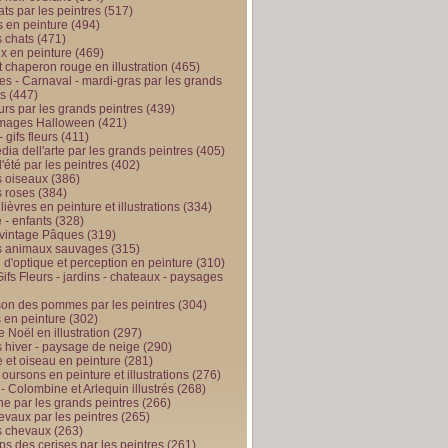
ts par les peintres
(517)
 en peinture
(494)
 chats
(471)
x en peinture
(469)
t chaperon rouge en illustration
(465)
s - Carnaval - mardi-gras par les grands
es
(447)
urs par les grands peintres
(439)
 images Halloween
(421)
 gifs fleurs
(411)
ia dell'arte par les grands peintres
(405)
d'été par les peintres
(402)
 oiseaux
(386)
 roses
(384)
 lièvres en peinture et illustrations
(334)
 - enfants
(328)
vintage Pâques
(319)
s animaux sauvages
(315)
n d'optique et perception en peinture
(310)
ifs Fleurs - jardins - chateaux - paysages
son des pommes par les peintres
(304)
 en peinture
(302)
 Noël en illustration
(297)
 hiver - paysage de neige
(290)
et oiseau en peinture
(281)
 oursons en peinture et illustrations
(276)
 - Colombine et Arlequin illustrés
(268)
e par les grands peintres
(266)
evaux par les peintres
(265)
s chevaux
(263)
ps des cerises par les peintres
(261)