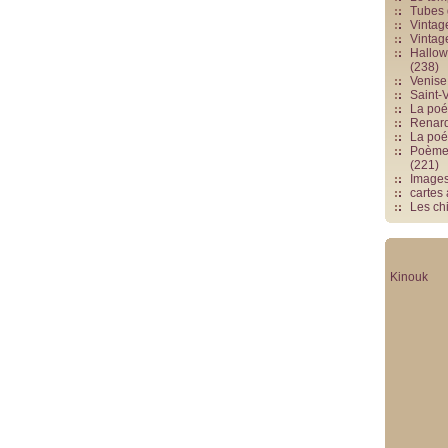
Tubes 
Vintag
Vintag
Hallowe
(238)
Venise 
Saint-V
La poés
Renards
La poé
Poèmes
(221)
Image
cartes
Les chi
Kinouk