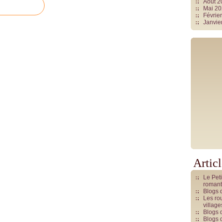
Août 
Mai 2
Févrie
Janvie
Artic
Le Pet
romant
Blogs 
Les rou
villag
Blogs 
Blogs 