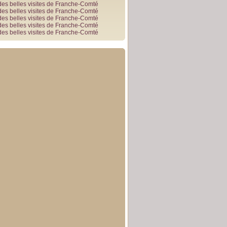
des belles visites de Franche-Comté
des belles visites de Franche-Comté
des belles visites de Franche-Comté
des belles visites de Franche-Comté
des belles visites de Franche-Comté