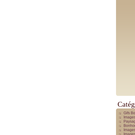
Catég
Gifs B
Images
Paysag
Bonhom
Images
Images