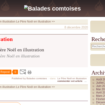
 illustration
Le Père Noël en illustration >>
8 décembre 2020
ration
Reche
ère Noël en illustration
Archi
Repost
0
Published by Balades comtoises
-
dans
Le Père Noël en illustration
Août 
commenter cet article
…
Juille
Juin 2
 illustration
Le Père Noël en illustration >>
Mai 2
Avril 
Mars 
Févrie
Décem