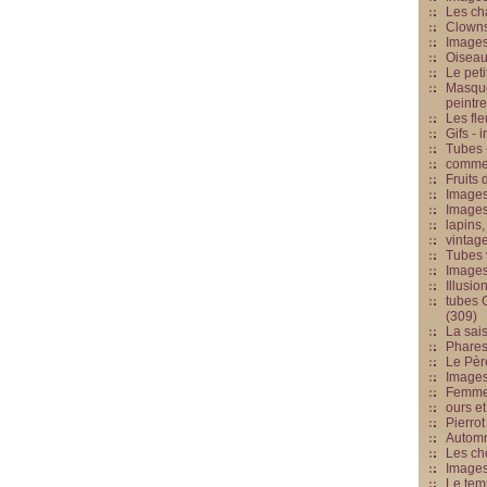
Les cha
Clowns
Images
Oiseau
Le peti
Masque
peintr
Les fle
Gifs -
Tubes -
commed
Fruits 
Images
Images
lapins,
vintage
Tubes 
Image
Illusio
tubes G
(309)
La sai
Phares
Le Père
Images
Femme 
ours et
Pierrot
Automn
Les ch
Image
Le tem