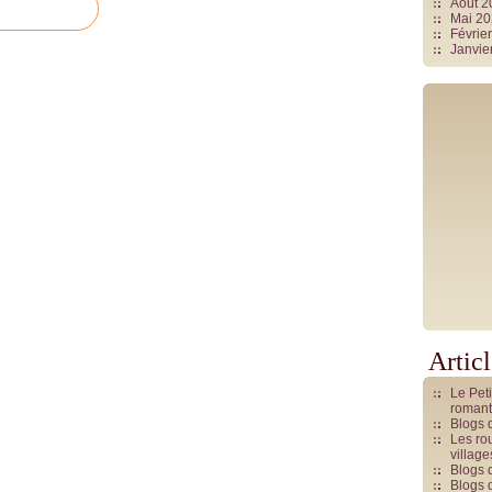
Août 
Mai 2
Févrie
Janvie
Artic
Le Pet
romant
Blogs 
Les rou
villag
Blogs 
Blogs 