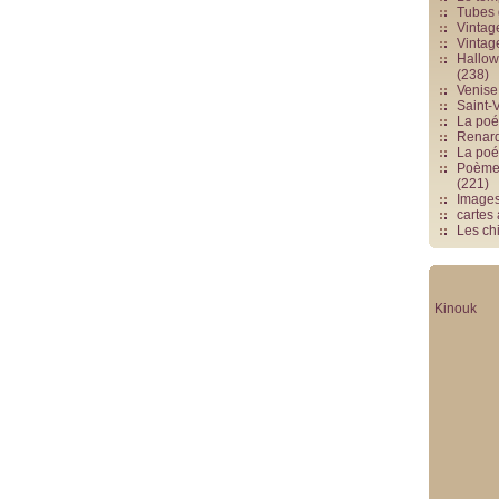
Tubes 
Vintag
Vintag
Hallowe
(238)
Venise 
Saint-V
La poés
Renards
La poé
Poèmes
(221)
Image
cartes
Les chi
Kinouk