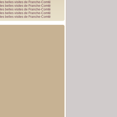
des belles visites de Franche-Comté
des belles visites de Franche-Comté
des belles visites de Franche-Comté
des belles visites de Franche-Comté
des belles visites de Franche-Comté