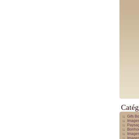
Catég
Gifs B
Images
Paysag
Bonhom
Images
Images