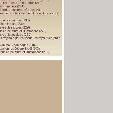
gifs carnaval - mardi gras
(260)
e bonne fête
(241)
e cartes illustrées Pâques
(239)
en et sorcières en peinture et illustrations
par les peintres
(234)
alentin retro
(232)
ie et les arbres
(229)
 en peinture et illustrations
(228)
sie et la musique
(226)
 "mythologiques-féeriques-mystiques-philo
s animaux campagne
(204)
 anciennes Joyeux Noël
(203)
ens en peinture et illustrations
(202)