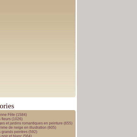
ories
onne Fête
(1584)
 fleurs
(1026)
es et jardins romantiques en peinture
(655)
me de neige en illustration
(605)
 grands peintres
(592)
 noir et blanc
(564)