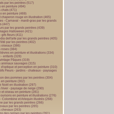
ts par les peintres
(517)
 en peinture
(494)
 chats
(471)
x en peinture
(469)
t chaperon rouge en illustration
(465)
s - Carnaval - mardi-gras par les grands
es
(447)
urs par les grands peintres
(439)
 images Halloween
(421)
 gifs fleurs
(411)
ia dell'arte par les grands peintres
(405)
d'été par les peintres
(402)
 oiseaux
(386)
 roses
(384)
 lièvres en peinture et illustrations
(334)
 - enfants
(328)
vintage Pâques
(319)
s animaux sauvages
(315)
n d'optique et perception en peinture
(310)
ifs Fleurs - jardins - chateaux - paysages
son des pommes par les peintres
(304)
 en peinture
(302)
 Noël en illustration
(297)
 hiver - paysage de neige
(290)
et oiseau en peinture
(281)
 oursons en peinture et illustrations
(276)
 - Colombine et Arlequin illustrés
(268)
e par les grands peintres
(266)
evaux par les peintres
(265)
s chevaux
(263)
ps des cerises par les peintres
(261)