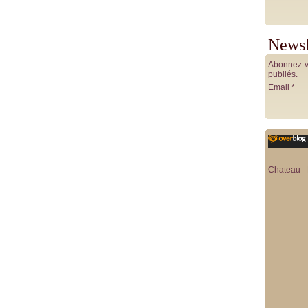
Newsl
Abonnez-vo
publiés.
Email
Chateau - 