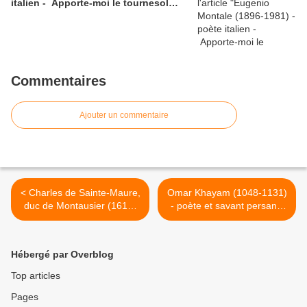
italien - Apporte-moi le tournesol…
Commentaires
Ajouter un commentaire
< Charles de Sainte-Maure,
Omar Khayam (1048-1131)
duc de Montausier (1610-
- poète et savant persan -
1690) - La guirlande Julie -
La tulipe et la rose >
poète - La tulipe nommée
flamboyante
Hébergé par Overblog
Top articles
Pages