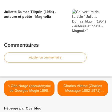
Juliette Dumas Tilquin (1954) -
auteure et poète - Magnolia
Commentaires
Ajouter un commentaire
< Géo Norge (pseudonyme
Charles Vildrac (Charles
de Georges Mogin 1898-
Messager 1882-1971)
1990) - poète belge - Petite
poète, conteur, essayiste,
pomme
dramaturge - La pomme et
l’escargot >
Hébergé par Overblog