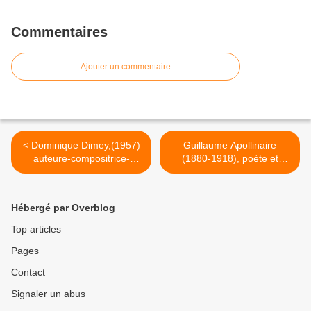
Commentaires
Ajouter un commentaire
< Dominique Dimey,(1957)
Guillaume Apollinaire
auteure-compositrice-
(1880-1918), poète et
interprète Française - C’est
écrivain français - Les
la grève des sapins,
Sapins >
Hébergé par Overblog
Top articles
Pages
Contact
Signaler un abus