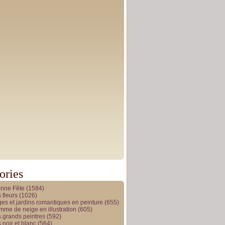
ories
onne Fête
(1584)
 fleurs
(1026)
es et jardins romantiques en peinture
(655)
me de neige en illustration
(605)
 grands peintres
(592)
 noir et blanc
(564)