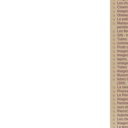
Les cha
Clowns
Images
Oiseau
Le peti
Masque
peintr
Les fle
Gifs -
Tubes -
commed
Fruits 
Images
Images
lapins,
vintage
Tubes 
Image
Illusio
tubes G
(309)
La sai
Phares
Le Père
Images
Femme 
ours et
Pierrot
Automn
Les ch
Image
Le tem