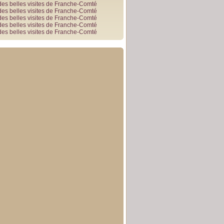
des belles visites de Franche-Comté
des belles visites de Franche-Comté
des belles visites de Franche-Comté
des belles visites de Franche-Comté
des belles visites de Franche-Comté