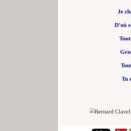
Je ch
D'où s
Tout
Gros
Tou
Tu 