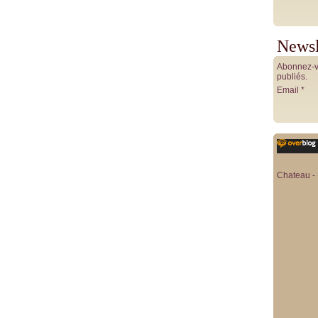
Newsl
Abonnez-vo
publiés.
Email
Chateau - 