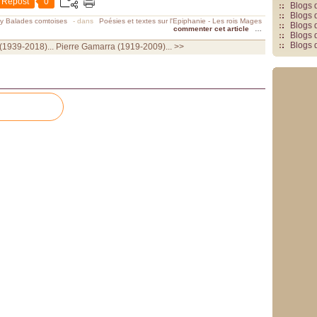
Repost
0
Blogs 
Blogs 
y Balades comtoises
-
dans
Poésies et textes sur l'Epiphanie - Les rois Mages
Blogs 
commenter cet article
…
Blogs 
Blogs 
(1939-2018)...
Pierre Gamarra (1919-2009)... >>