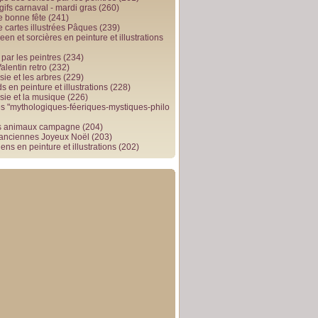
gifs carnaval - mardi gras
(260)
e bonne fête
(241)
e cartes illustrées Pâques
(239)
en et sorcières en peinture et illustrations
par les peintres
(234)
alentin retro
(232)
ie et les arbres
(229)
 en peinture et illustrations
(228)
sie et la musique
(226)
 "mythologiques-féeriques-mystiques-philo
s animaux campagne
(204)
 anciennes Joyeux Noël
(203)
ens en peinture et illustrations
(202)