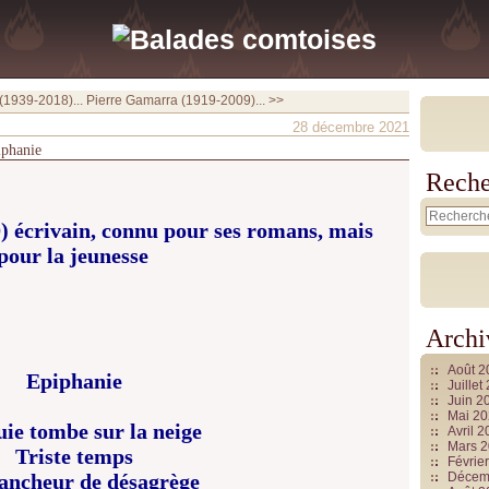
(1939-2018)...
Pierre Gamarra (1919-2009)... >>
28 décembre 2021
iphanie
Reche
) écrivain, connu pour ses romans, mais
 pour la jeunesse
Archi
Août 
Epiphanie
Juille
Juin 2
Mai 2
uie tombe sur la neige
Avril 
Mars 
Triste temps
Févrie
ancheur de désagrège
Décem