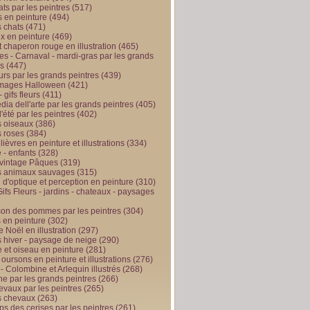
ts par les peintres
(517)
 en peinture
(494)
 chats
(471)
x en peinture
(469)
t chaperon rouge en illustration
(465)
s - Carnaval - mardi-gras par les grands
es
(447)
urs par les grands peintres
(439)
 images Halloween
(421)
 gifs fleurs
(411)
ia dell'arte par les grands peintres
(405)
d'été par les peintres
(402)
 oiseaux
(386)
 roses
(384)
 lièvres en peinture et illustrations
(334)
 - enfants
(328)
vintage Pâques
(319)
s animaux sauvages
(315)
n d'optique et perception en peinture
(310)
ifs Fleurs - jardins - chateaux - paysages
son des pommes par les peintres
(304)
 en peinture
(302)
 Noël en illustration
(297)
 hiver - paysage de neige
(290)
et oiseau en peinture
(281)
 oursons en peinture et illustrations
(276)
 - Colombine et Arlequin illustrés
(268)
e par les grands peintres
(266)
evaux par les peintres
(265)
s chevaux
(263)
ps des cerises par les peintres
(261)