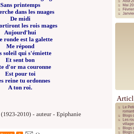
Août 
Sans printemps
Mai 2
Févrie
erche dans les nuages
Janvie
De midi
ortiront les rois mages
Aujourd'hui
e ronde est la galette
Me répond
 soleil qui s'émiette
Et sent bon
te d'or ma couronne
Est pour toi
es reine tu ordonnes
A ton roi.
Artic
Le Pet
romant
Blogs 
Les rou
villag
Blogs 
Blogs 