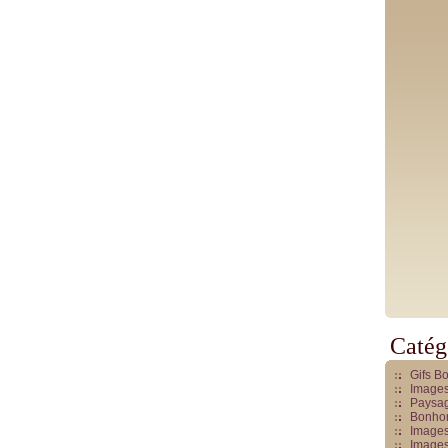
Catég
Gifs B
Images
Paysag
Bonhom
Images
Images