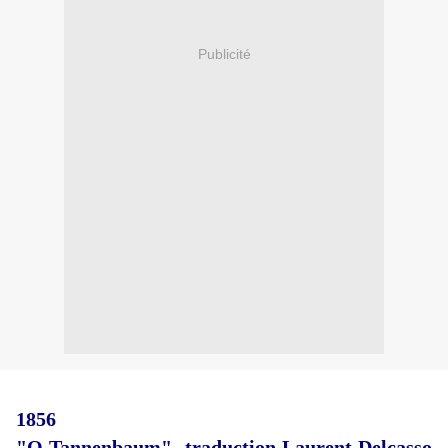
Publicité
1856
"O Tannenbaum"- traduction Laurent Delcasso