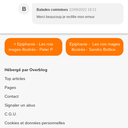
B
Balades comtoises
22/09/2022 18:21
Merci beaucoup je rectifie mon erreur
< Epiphanie - Les rois
Epiphanie - Les rois mages
mages illustrés - Peter Paul
illustrés - Sandro Botticelli
Rubens - L'adoration des
(1445-1510) - L'adoration
mages
des mages >
Hébergé par Overblog
Top articles
Pages
Contact
Signaler un abus
C.G.U.
Cookies et données personnelles