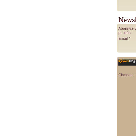
Newsl
Abonnez-vo
publiés.
Email
Chateau - 