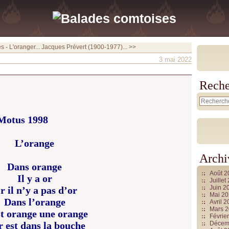
 - L'oranger...
Jacques Prévert (1900-1977)... >>
3 mai 2022
Reche
 Motus 1998
L’orange
Archi
Dans orange
Août 
Il y a or
Juille
Juin 2
r il n’y a pas d’or
Mai 2
Dans l’orange
Avril 
Mars 
t orange une orange
Févrie
r est dans la bouche
Décem