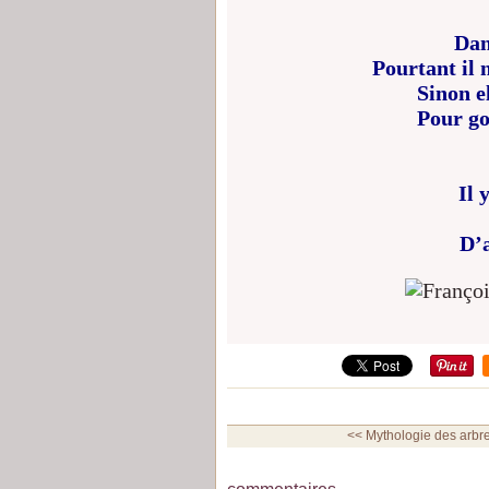
Dan
Pourtant il n
Sinon e
Pour go
Il 
D’a
<< Mythologie des arbres