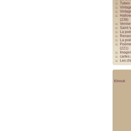
Tubes 
Vintag
Vintag
Hallowe
(238)
Venise 
Saint-V
La poés
Renards
La poé
Poèmes
(221)
Image
cartes
Les chi
Kinouk