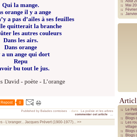
Août 
Qui la mange.
Mai 2
Févrie
s orange il y a ange
Janvie
’y a pas d’ailes à ses feuilles
lle quitterait la branche
ûter les autres couleurs
Dans les airs.
Dans orange
y a un ange qui dort
Repu
voir bu tout le jus.
Artic
Repost
0
Le Pet
Published by Balades comtoises
-
dans
La poésie et les arbres
romant
commenter cet article
…
Blogs 
 - L'oranger...
Jacques Prévert (1900-1977)... >>
Les rou
villag
Blogs 
Blogs 