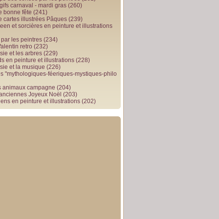
gifs carnaval - mardi gras
(260)
e bonne fête
(241)
e cartes illustrées Pâques
(239)
en et sorcières en peinture et illustrations
par les peintres
(234)
alentin retro
(232)
ie et les arbres
(229)
 en peinture et illustrations
(228)
sie et la musique
(226)
 "mythologiques-féeriques-mystiques-philo
s animaux campagne
(204)
 anciennes Joyeux Noël
(203)
ens en peinture et illustrations
(202)