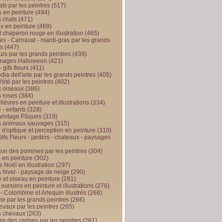
ts par les peintres
(517)
 en peinture
(494)
 chats
(471)
x en peinture
(469)
t chaperon rouge en illustration
(465)
s - Carnaval - mardi-gras par les grands
es
(447)
urs par les grands peintres
(439)
 images Halloween
(421)
 gifs fleurs
(411)
ia dell'arte par les grands peintres
(405)
d'été par les peintres
(402)
 oiseaux
(386)
 roses
(384)
 lièvres en peinture et illustrations
(334)
 - enfants
(328)
vintage Pâques
(319)
s animaux sauvages
(315)
n d'optique et perception en peinture
(310)
ifs Fleurs - jardins - chateaux - paysages
son des pommes par les peintres
(304)
 en peinture
(302)
 Noël en illustration
(297)
 hiver - paysage de neige
(290)
et oiseau en peinture
(281)
 oursons en peinture et illustrations
(276)
 - Colombine et Arlequin illustrés
(268)
e par les grands peintres
(266)
evaux par les peintres
(265)
s chevaux
(263)
ps des cerises par les peintres
(261)