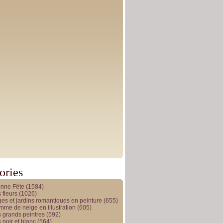
ories
onne Fête
(1584)
 fleurs
(1026)
es et jardins romantiques en peinture
(655)
me de neige en illustration
(605)
 grands peintres
(592)
 noir et blanc
(564)