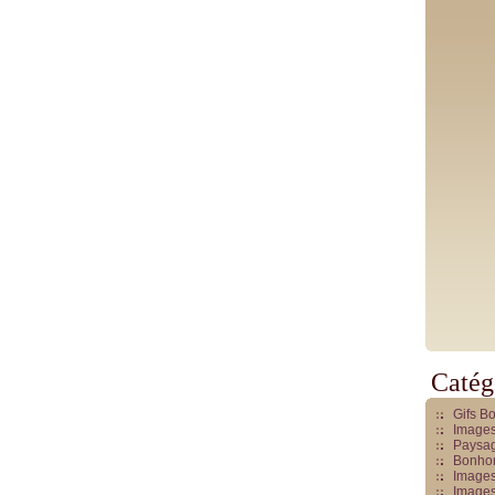
Catég
Gifs B
Images
Paysag
Bonhom
Images
Images