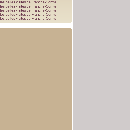
des belles visites de Franche-Comté
des belles visites de Franche-Comté
des belles visites de Franche-Comté
des belles visites de Franche-Comté
des belles visites de Franche-Comté