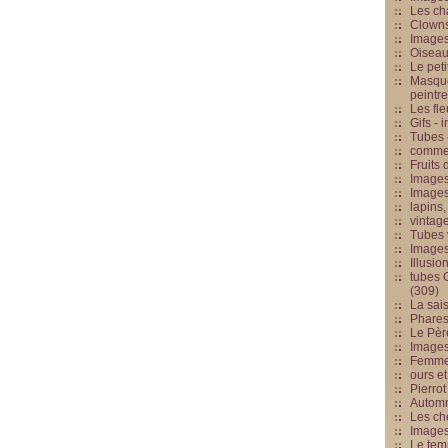
Les cha
Clowns
Images
Oiseau
Le peti
Masque
peintr
Les fle
Gifs -
Tubes -
commed
Fruits 
Images
Images
lapins,
vintage
Tubes 
Image
Illusio
tubes G
(309)
La sai
Phares
Le Père
Images
Femme 
ours et
Pierrot
Automn
Les ch
Image
Le tem