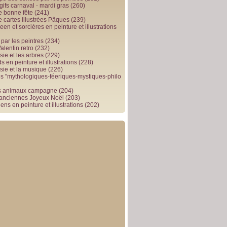
gifs carnaval - mardi gras
(260)
e bonne fête
(241)
e cartes illustrées Pâques
(239)
en et sorcières en peinture et illustrations
par les peintres
(234)
alentin retro
(232)
ie et les arbres
(229)
 en peinture et illustrations
(228)
sie et la musique
(226)
 "mythologiques-féeriques-mystiques-philo
s animaux campagne
(204)
 anciennes Joyeux Noël
(203)
ens en peinture et illustrations
(202)