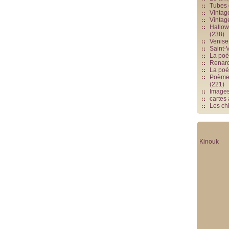
Tubes 
Vintag
Vintag
Hallowe
(238)
Venise 
Saint-V
La poés
Renards
La poé
Poèmes
(221)
Image
cartes
Les chi
Kinouk