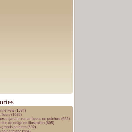
ories
onne Fête
(1584)
 fleurs
(1026)
es et jardins romantiques en peinture
(655)
me de neige en illustration
(605)
 grands peintres
(592)
 noir et blanc
(564)