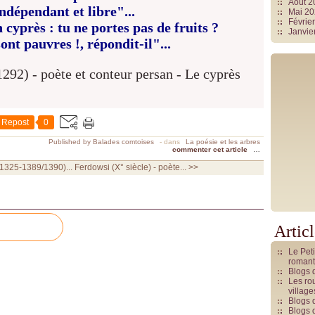
Août 
indépendant et libre"...
Mai 2
Févrie
cyprès : tu ne portes pas de fruits ?
Janvie
ont pauvres !, répondit-il"...
Repost
0
Published by Balades comtoises
-
dans
La poésie et les arbres
commenter cet article
…
 1325-1389/1390)...
Ferdowsi (X° siècle) - poète... >>
Artic
Le Pet
romant
Blogs 
Les rou
villag
Blogs 
Blogs 