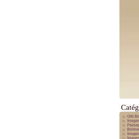
Catég
Gifs B
Images
Paysag
Bonhom
Images
Images