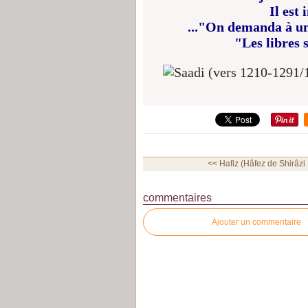
Il est 
..."On demanda à un 
"Les libres s
<< Hafiz (Hâfez de Shirâzi
commentaires
Ajouter un commentaire