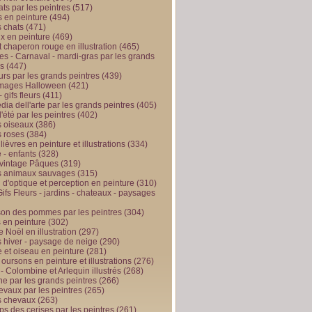
ts par les peintres
(517)
 en peinture
(494)
 chats
(471)
x en peinture
(469)
t chaperon rouge en illustration
(465)
s - Carnaval - mardi-gras par les grands
es
(447)
urs par les grands peintres
(439)
 images Halloween
(421)
 gifs fleurs
(411)
ia dell'arte par les grands peintres
(405)
d'été par les peintres
(402)
 oiseaux
(386)
 roses
(384)
 lièvres en peinture et illustrations
(334)
 - enfants
(328)
vintage Pâques
(319)
s animaux sauvages
(315)
n d'optique et perception en peinture
(310)
ifs Fleurs - jardins - chateaux - paysages
son des pommes par les peintres
(304)
 en peinture
(302)
 Noël en illustration
(297)
 hiver - paysage de neige
(290)
et oiseau en peinture
(281)
 oursons en peinture et illustrations
(276)
 - Colombine et Arlequin illustrés
(268)
e par les grands peintres
(266)
evaux par les peintres
(265)
s chevaux
(263)
ps des cerises par les peintres
(261)