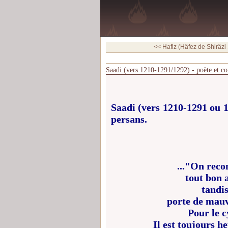
<< Hafiz (Hâfez de Shirâzi
Saadi (vers 1210-1291/1292) - poète et co
Saadi (vers 1210-1291 ou 1
persans.
..."On recon
tout bon a
tandi
porte de mauv
Pour le c
Il est toujours h