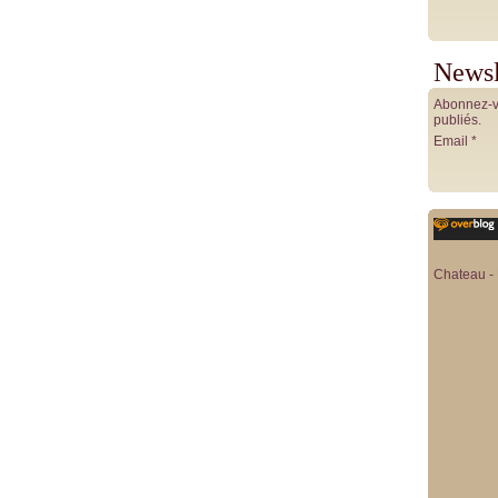
Newsl
Abonnez-vo
publiés.
Email
Chateau - 