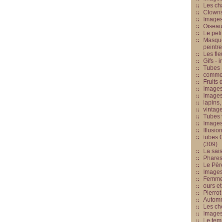
Les cha
Clowns
Images
Oiseau
Le peti
Masque
peintr
Les fle
Gifs -
Tubes -
commed
Fruits 
Images
Images
lapins,
vintage
Tubes 
Image
Illusio
tubes G
(309)
La sai
Phares
Le Père
Images
Femme 
ours et
Pierrot
Automn
Les ch
Image
Le tem