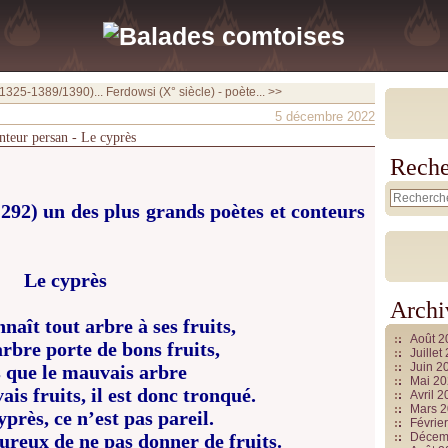
 1325-1389/1390)...
Ferdowsi (X° siècle) - poète... >>
5 décembre 2022
nteur persan - Le cyprès
Reche
292) un des plus grands poètes et conteurs
Le cyprès
Archi
naît tout arbre à ses fruits,
Août 
rbre porte de bons fruits,
Juille
Juin 2
s que le mauvais arbre
Mai 2
ais fruits,
il est donc tronqué.
Avril 
Mars 
yprès, ce n’est pas pareil.
Févrie
eureux de ne pas donner de fruits.
Décem