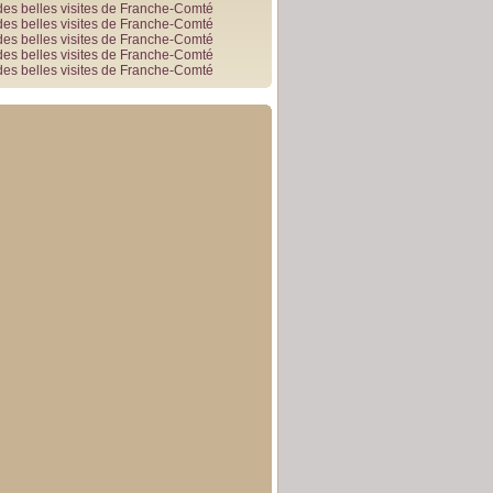
des belles visites de Franche-Comté
des belles visites de Franche-Comté
des belles visites de Franche-Comté
des belles visites de Franche-Comté
des belles visites de Franche-Comté