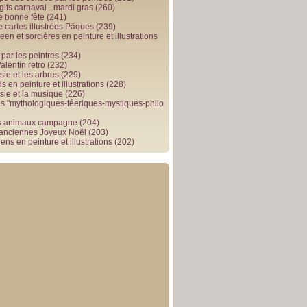
gifs carnaval - mardi gras
(260)
e bonne fête
(241)
e cartes illustrées Pâques
(239)
en et sorcières en peinture et illustrations
par les peintres
(234)
alentin retro
(232)
ie et les arbres
(229)
 en peinture et illustrations
(228)
sie et la musique
(226)
 "mythologiques-féeriques-mystiques-philo
s animaux campagne
(204)
 anciennes Joyeux Noël
(203)
ens en peinture et illustrations
(202)