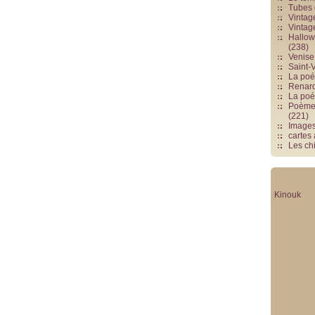
Tubes 
Vintag
Vintag
Hallowe
(238)
Venise 
Saint-V
La poés
Renards
La poé
Poèmes
(221)
Image
cartes
Les chi
Kinouk