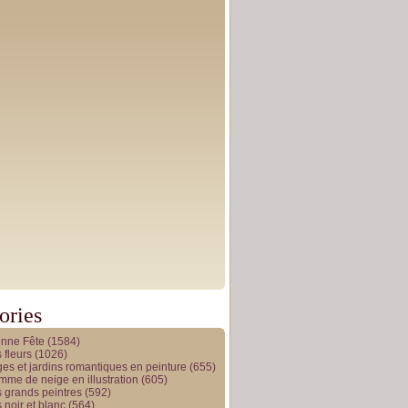
ories
onne Fête
(1584)
 fleurs
(1026)
es et jardins romantiques en peinture
(655)
me de neige en illustration
(605)
 grands peintres
(592)
 noir et blanc
(564)