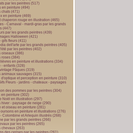
ts par les peintres
(517)
 en peinture
(494)
 chats
(471)
x en peinture
(469)
t chaperon rouge en illustration
(465)
s - Carnaval - mardi-gras par les grands
es
(447)
urs par les grands peintres
(439)
 images Halloween
(421)
 gifs fleurs
(411)
ia dell'arte par les grands peintres
(405)
d'été par les peintres
(402)
 oiseaux
(386)
 roses
(384)
 lièvres en peinture et illustrations
(334)
 - enfants
(328)
vintage Pâques
(319)
s animaux sauvages
(315)
n d'optique et perception en peinture
(310)
ifs Fleurs - jardins - chateaux - paysages
son des pommes par les peintres
(304)
 en peinture
(302)
 Noël en illustration
(297)
 hiver - paysage de neige
(290)
et oiseau en peinture
(281)
 oursons en peinture et illustrations
(276)
 - Colombine et Arlequin illustrés
(268)
e par les grands peintres
(266)
evaux par les peintres
(265)
s chevaux
(263)
ps des cerises par les peintres
(261)