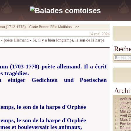
au (1712-1778)...
Carte Bonne Fête Matthias... >>
14 mai 2024
oète allemand - Si, il y a bien longtemps, le son de la harpe
Reche
n (1703-1770) poète allemand. Il a écrit
s tragédies.
 einiger Gedichten und Poetischen
Archi
Août 
Juille
ngtemps, le son de la harpe d'Orphée
Juin 2
Mai 2
Avril 
ngtemps, le son de la harpe d'Orphée
Mars 
Févrie
mes et bouleversait les animaux,
Décem