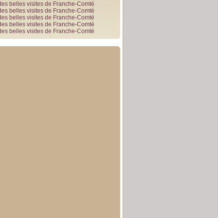
des belles visites de Franche-Comté
des belles visites de Franche-Comté
des belles visites de Franche-Comté
des belles visites de Franche-Comté
des belles visites de Franche-Comté