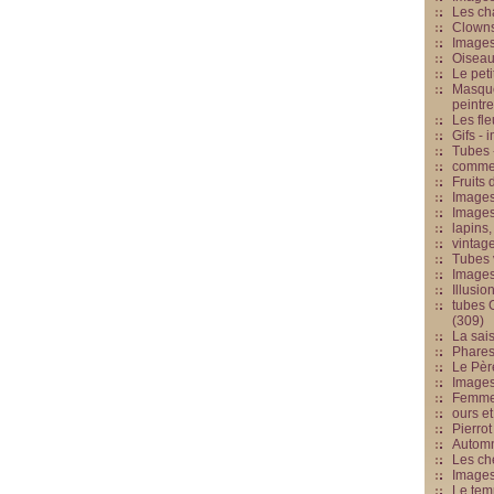
Les cha
Clowns
Images
Oiseau
Le peti
Masque
peintr
Les fle
Gifs -
Tubes -
commed
Fruits 
Images
Images
lapins,
vintage
Tubes 
Image
Illusio
tubes G
(309)
La sai
Phares
Le Père
Images
Femme 
ours et
Pierrot
Automn
Les ch
Image
Le tem