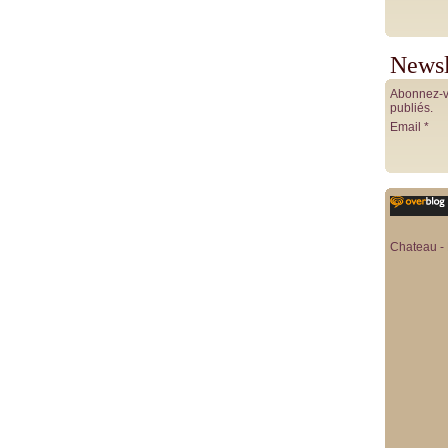
Newsl
Abonnez-vo
publiés.
Email
Chateau - 