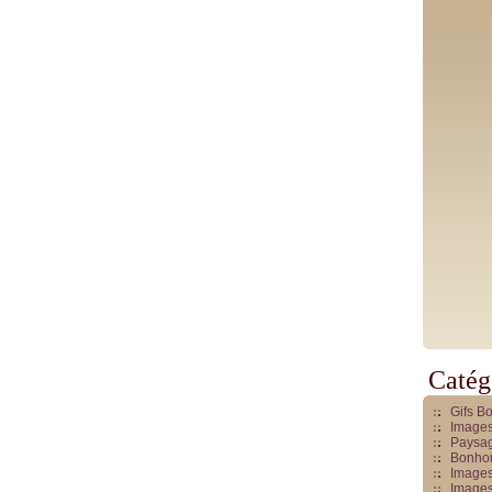
Catég
Gifs B
Images
Paysag
Bonhom
Images
Images