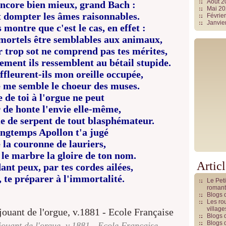
Août 
encore bien mieux, grand Bach :
Mai 2
t dompter les âmes raisonnables.
Févrie
Janvie
montre que c'est le cas, en effet :
 mortels être semblables aux animaux,
r trop sot ne comprend pas tes mérites,
ement ils ressemblent au bétail stupide.
effleurent-ils mon oreille occupée,
e me semble le choeur des muses.
 de toi à l'orgue ne peut
 de honte l'envie elle-même,
ue de serpent de tout blasphémateur.
ongtemps Apollon t'a jugé
 la couronne de lauriers,
 le marbre la gloire de ton nom.
Artic
ant peux, par tes cordes ailées,
 te préparer à l'immortalité.
Le Pet
romant
Blogs 
Les rou
villag
Blogs 
Blogs 
ouant de l'orgue, v.1881 - Ecole Française