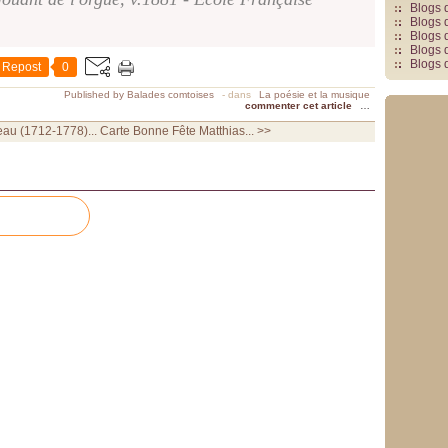
Blogs 
Blogs 
Blogs 
Blogs 
Blogs 
Repost
0
Published by Balades comtoises
-
dans
La poésie et la musique
commenter cet article
…
au (1712-1778)...
Carte Bonne Fête Matthias... >>