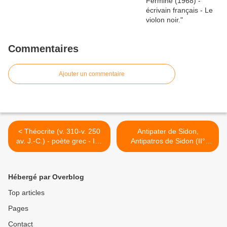
Commentaires
Ajouter un commentaire
< Théocrite (v. 310-v. 250
Antipater de Sidon,
av. J.-C.) - poète grec - IX°
Antipatros de Sidon (II°
Idylle, Les pasteurs, un
siècle av. J.-C.) -
berger, Daphnis et
Epigramme Orphée >
Ménalque
Hébergé par Overblog
Top articles
Pages
Contact