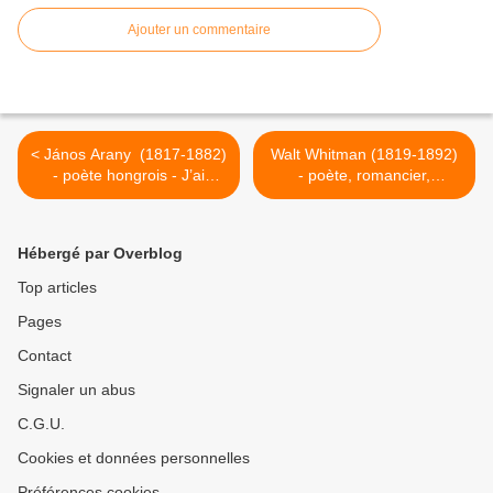
Ajouter un commentaire
< János Arany (1817-1882)
Walt Whitman (1819-1892)
- poète hongrois - J’ai
- poète, romancier,
déposé mon luth
journaliste, éditeur
américain - J’entends
chanter l’Amérique >
Hébergé par Overblog
Top articles
Pages
Contact
Signaler un abus
C.G.U.
Cookies et données personnelles
Préférences cookies