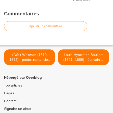
Commentaires
Ajouter un commentaire
< Walt Whitman (1819-
Louis-Hyacinthe Bouilhet
1892) - poète, romancier,
(1821 -1869) - écrivain et
journaliste, éditeur
poète français - Dernières
américain - J’entends
chansons, il chantait >
chanter l’Amérique
Hébergé par Overblog
Top articles
Pages
Contact
Signaler un abus