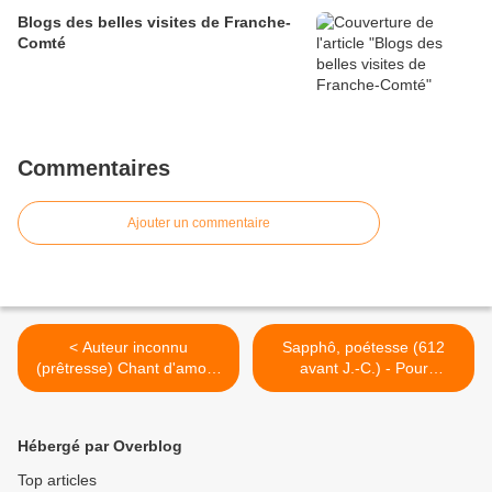
Blogs des belles visites de Franche-
Comté
Commentaires
Ajouter un commentaire
< Auteur inconnu
Sapphô, poétesse (612
(prêtresse) Chant d'amour
avant J.-C.) - Pour
pour Shu-Sin (vers 2000 av.
Androméda, une
J.-C.)
récompense éclatante. >
Hébergé par Overblog
Top articles