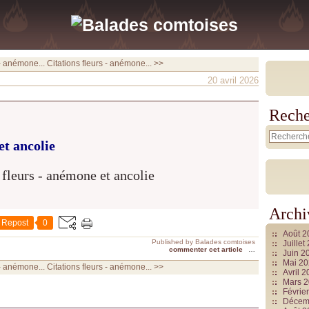
 - anémone...
Citations fleurs - anémone... >>
20 avril 2026
Reche
et ancolie
Archi
Repost
0
Août 
Published by Balades comtoises
Juille
commenter cet article
…
Juin 2
Mai 2
 - anémone...
Citations fleurs - anémone... >>
Avril 
Mars 
Févrie
Décem