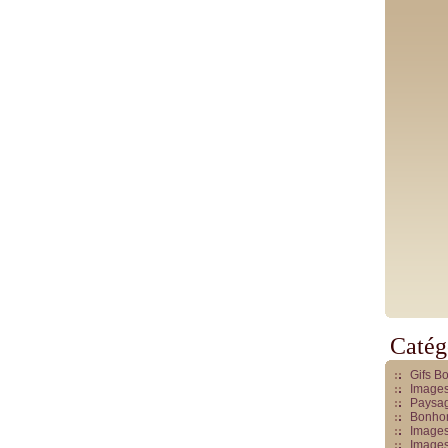
Catég
Gifs B
Images
Paysag
Bonhom
Images
Images