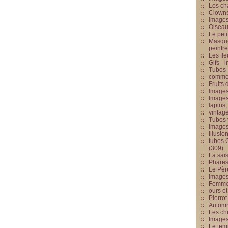
Les cha
Clowns
Images
Oiseau
Le peti
Masque
peintr
Les fle
Gifs -
Tubes -
commed
Fruits 
Images
Images
lapins,
vintage
Tubes 
Image
Illusio
tubes G
(309)
La sai
Phares
Le Père
Images
Femme 
ours et
Pierrot
Automn
Les ch
Image
Le tem