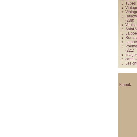
Tubes 
Vintag
Vintag
Hallowe
(238)
Venise 
Saint-V
La poés
Renards
La poé
Poèmes
(221)
Image
cartes
Les chi
Kinouk