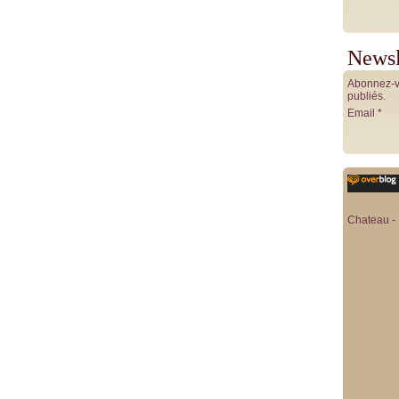
Newsl
Abonnez-vo
publiés.
Email
Chateau - 