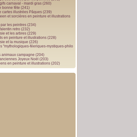
gifs carnaval - mardi gras
(260)
e bonne fête
(241)
e cartes illustrées Pâques
(239)
en et sorcières en peinture et illustrations
par les peintres
(234)
alentin retro
(232)
ie et les arbres
(229)
 en peinture et illustrations
(228)
sie et la musique
(226)
 "mythologiques-féeriques-mystiques-philo
s animaux campagne
(204)
 anciennes Joyeux Noël
(203)
ens en peinture et illustrations
(202)