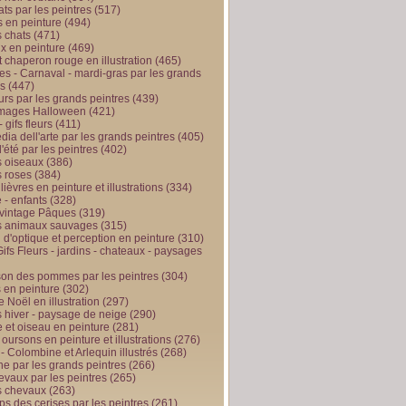
ts par les peintres
(517)
 en peinture
(494)
 chats
(471)
x en peinture
(469)
t chaperon rouge en illustration
(465)
s - Carnaval - mardi-gras par les grands
es
(447)
urs par les grands peintres
(439)
 images Halloween
(421)
 gifs fleurs
(411)
ia dell'arte par les grands peintres
(405)
d'été par les peintres
(402)
 oiseaux
(386)
 roses
(384)
 lièvres en peinture et illustrations
(334)
 - enfants
(328)
vintage Pâques
(319)
s animaux sauvages
(315)
n d'optique et perception en peinture
(310)
ifs Fleurs - jardins - chateaux - paysages
son des pommes par les peintres
(304)
 en peinture
(302)
 Noël en illustration
(297)
 hiver - paysage de neige
(290)
et oiseau en peinture
(281)
 oursons en peinture et illustrations
(276)
 - Colombine et Arlequin illustrés
(268)
e par les grands peintres
(266)
evaux par les peintres
(265)
s chevaux
(263)
ps des cerises par les peintres
(261)