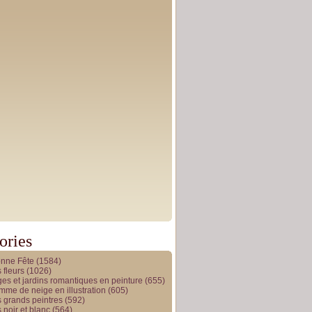
ories
onne Fête
(1584)
 fleurs
(1026)
es et jardins romantiques en peinture
(655)
me de neige en illustration
(605)
 grands peintres
(592)
 noir et blanc
(564)