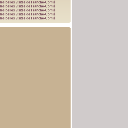
des belles visites de Franche-Comté
des belles visites de Franche-Comté
des belles visites de Franche-Comté
des belles visites de Franche-Comté
des belles visites de Franche-Comté