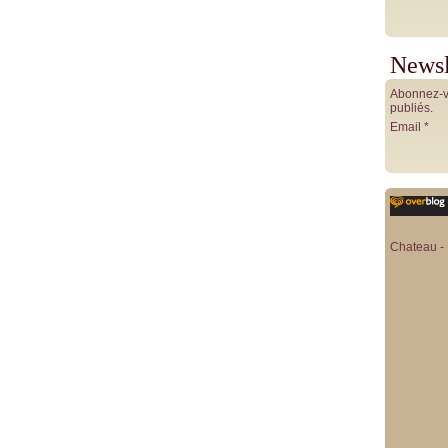
Newsl
Abonnez-vo
publiés.
Email
Chateau - 