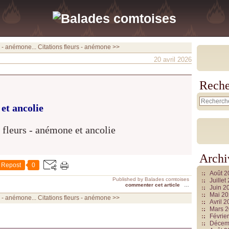
s - anémone...
Citations fleurs - anémone >>
20 avril 2026
Reche
et ancolie
Archi
Repost
0
Août 
Published by Balades comtoises
Juille
commenter cet article
…
Juin 2
Mai 2
s - anémone...
Citations fleurs - anémone >>
Avril 
Mars 
Févrie
Décem