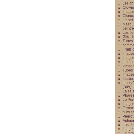
Les cha
Clowns
Images
Oiseau
Le peti
Masque
peintr
Les fle
Gifs -
Tubes -
commed
Fruits 
Images
Images
lapins,
vintage
Tubes 
Image
Illusio
tubes G
(309)
La sai
Phares
Le Père
Images
Femme 
ours et
Pierrot
Automn
Les ch
Image
Le tem