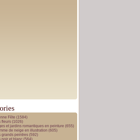
ories
onne Fête
(1584)
 fleurs
(1026)
es et jardins romantiques en peinture
(655)
me de neige en illustration
(605)
 grands peintres
(592)
 noir et blanc
(564)