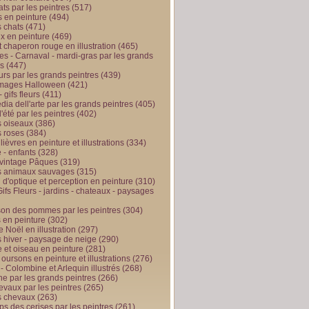
ts par les peintres
(517)
 en peinture
(494)
 chats
(471)
x en peinture
(469)
t chaperon rouge en illustration
(465)
s - Carnaval - mardi-gras par les grands
es
(447)
urs par les grands peintres
(439)
 images Halloween
(421)
 gifs fleurs
(411)
ia dell'arte par les grands peintres
(405)
d'été par les peintres
(402)
 oiseaux
(386)
 roses
(384)
 lièvres en peinture et illustrations
(334)
 - enfants
(328)
vintage Pâques
(319)
s animaux sauvages
(315)
n d'optique et perception en peinture
(310)
ifs Fleurs - jardins - chateaux - paysages
son des pommes par les peintres
(304)
 en peinture
(302)
 Noël en illustration
(297)
 hiver - paysage de neige
(290)
et oiseau en peinture
(281)
 oursons en peinture et illustrations
(276)
 - Colombine et Arlequin illustrés
(268)
e par les grands peintres
(266)
evaux par les peintres
(265)
s chevaux
(263)
ps des cerises par les peintres
(261)