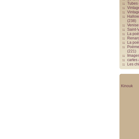
Tubes 
Vintag
Vintag
Hallowe
(238)
Venise 
Saint-V
La poés
Renards
La poé
Poèmes
(221)
Image
cartes
Les chi
Kinouk