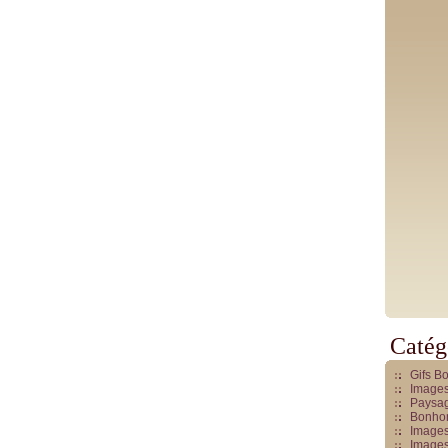
Catég
Gifs B
Images
Paysag
Bonhom
Images
Images