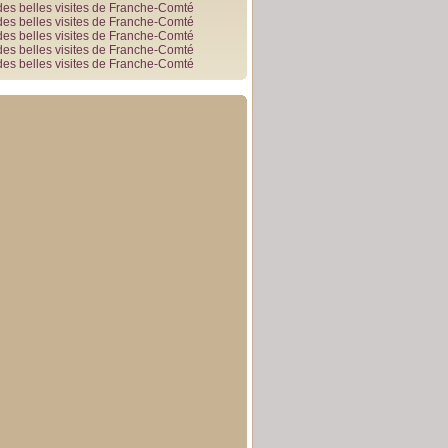
des belles visites de Franche-Comté
des belles visites de Franche-Comté
des belles visites de Franche-Comté
des belles visites de Franche-Comté
des belles visites de Franche-Comté