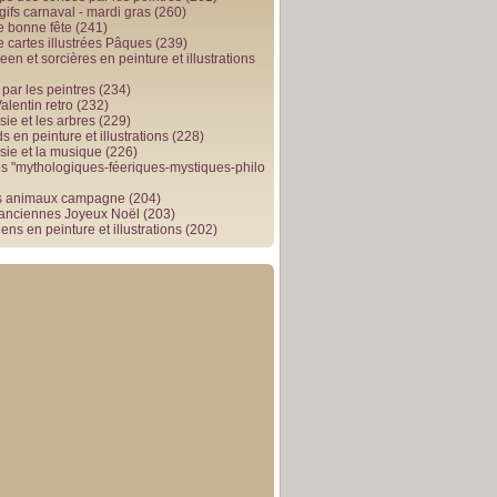
gifs carnaval - mardi gras
(260)
e bonne fête
(241)
e cartes illustrées Pâques
(239)
en et sorcières en peinture et illustrations
par les peintres
(234)
alentin retro
(232)
ie et les arbres
(229)
 en peinture et illustrations
(228)
sie et la musique
(226)
 "mythologiques-féeriques-mystiques-philo
s animaux campagne
(204)
 anciennes Joyeux Noël
(203)
ens en peinture et illustrations
(202)