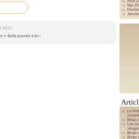
Août 
Mai 2
Févrie
Janvie
6 10:27
r /> Belle journée à toi !
Artic
Le Pet
romant
Blogs 
Les rou
villag
Blogs 
Blogs 