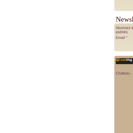
Newsl
Abonnez-vo
publiés.
Email
Chateau - 