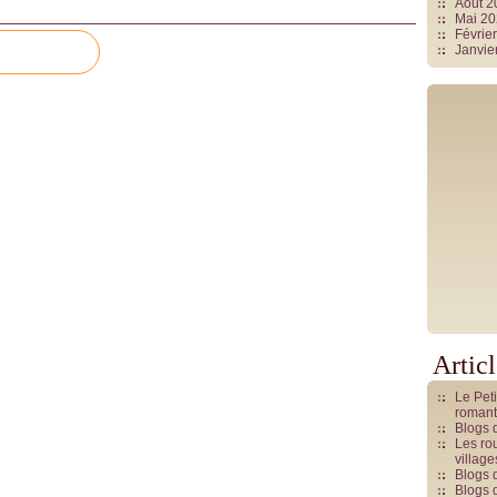
Août 
Mai 2
Févrie
Janvie
Artic
Le Pet
romant
Blogs 
Les rou
villag
Blogs 
Blogs 