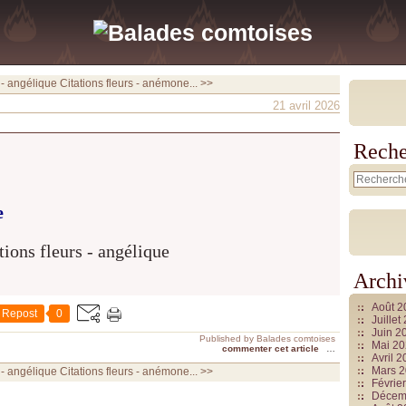
 - angélique
Citations fleurs - anémone... >>
21 avril 2026
Reche
e
Archi
Août 
Repost
0
Juille
Juin 2
Published by Balades comtoises
Mai 2
commenter cet article
…
Avril 
Mars 
 - angélique
Citations fleurs - anémone... >>
Févrie
Décem