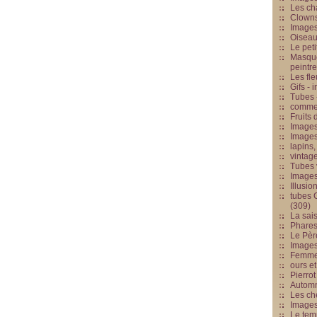
Les cha
Clowns
Images
Oiseau
Le peti
Masque
peintr
Les fle
Gifs -
Tubes -
commed
Fruits 
Images
Images
lapins,
vintage
Tubes 
Image
Illusio
tubes G
(309)
La sai
Phares
Le Père
Images
Femme 
ours et
Pierrot
Automn
Les ch
Image
Le tem