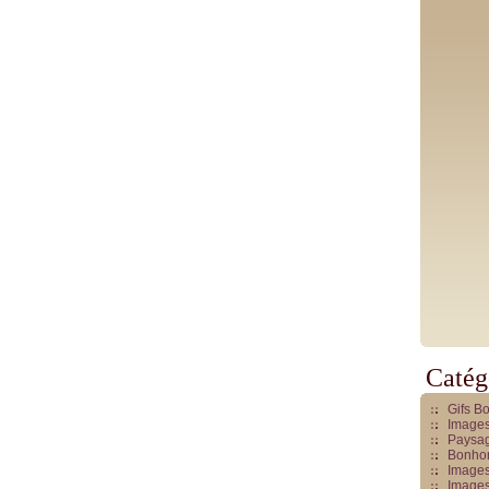
Catég
Gifs B
Images
Paysag
Bonhom
Images
Images