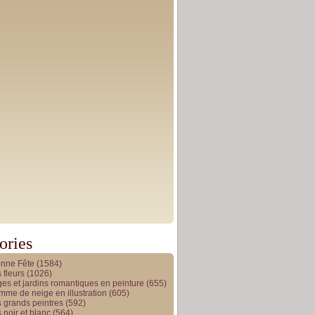
ories
onne Fête
(1584)
 fleurs
(1026)
es et jardins romantiques en peinture
(655)
me de neige en illustration
(605)
 grands peintres
(592)
 noir et blanc
(564)