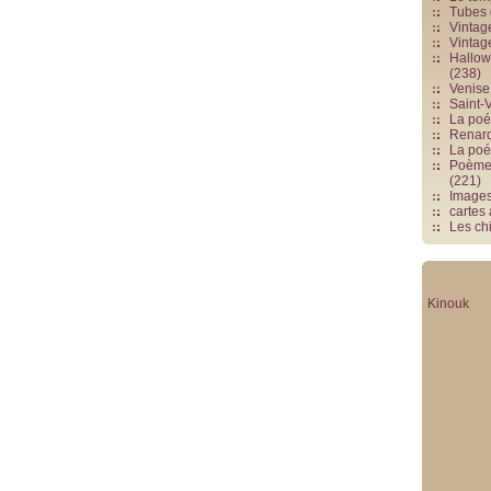
Tubes 
Vintag
Vintag
Hallowe
(238)
Venise 
Saint-V
La poés
Renards
La poé
Poèmes
(221)
Image
cartes
Les chi
Kinouk