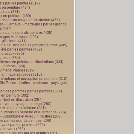
ts par les peintres
(517)
 en peinture
(494)
 chats
(471)
x en peinture
(469)
t chaperon rouge en illustration
(465)
s - Carnaval - mardi-gras par les grands
es
(447)
urs par les grands peintres
(439)
 images Halloween
(421)
 gifs fleurs
(411)
ia dell'arte par les grands peintres
(405)
d'été par les peintres
(402)
 oiseaux
(386)
 roses
(384)
 lièvres en peinture et illustrations
(334)
 - enfants
(328)
vintage Pâques
(319)
s animaux sauvages
(315)
n d'optique et perception en peinture
(310)
ifs Fleurs - jardins - chateaux - paysages
son des pommes par les peintres
(304)
 en peinture
(302)
 Noël en illustration
(297)
 hiver - paysage de neige
(290)
et oiseau en peinture
(281)
 oursons en peinture et illustrations
(276)
 - Colombine et Arlequin illustrés
(268)
e par les grands peintres
(266)
evaux par les peintres
(265)
s chevaux
(263)
ps des cerises par les peintres
(261)