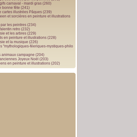
gifs carnaval - mardi gras
(260)
e bonne fête
(241)
e cartes illustrées Pâques
(239)
en et sorcières en peinture et illustrations
par les peintres
(234)
alentin retro
(232)
ie et les arbres
(229)
 en peinture et illustrations
(228)
sie et la musique
(226)
 "mythologiques-féeriques-mystiques-philo
s animaux campagne
(204)
 anciennes Joyeux Noël
(203)
ens en peinture et illustrations
(202)