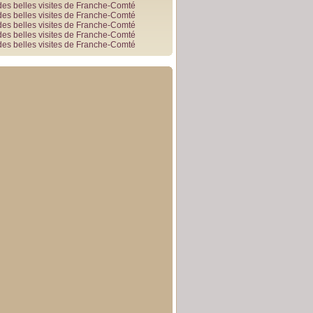
des belles visites de Franche-Comté
des belles visites de Franche-Comté
des belles visites de Franche-Comté
des belles visites de Franche-Comté
des belles visites de Franche-Comté