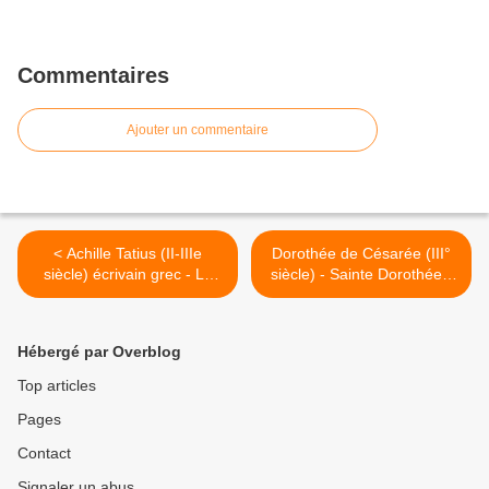
Commentaires
Ajouter un commentaire
< Achille Tatius (II-IIIe
Dorothée de Césarée (III°
siècle) écrivain grec - Le
siècle) - Sainte Dorothée -
roman de Leucippé et
La panier de pommes et de
Clitophon
roses >
Hébergé par Overblog
Top articles
Pages
Contact
Signaler un abus