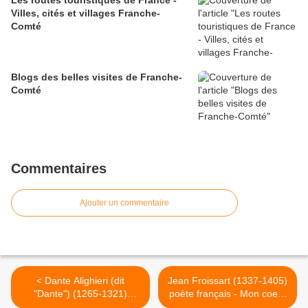
Les routes touristiques de France -
Villes, cités et villages Franche-
Comté
Blogs des belles visites de Franche-
Comté
Commentaires
Ajouter un commentaire
< Dante Alighieri (dit
Jean Froissart (1337-1405)
"Dante") (1265-1321)
poète français - Mon coeur
poète, écrivain, penseur et
s’ébat en respirant la rose >