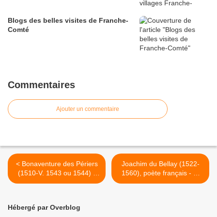
Blogs des belles visites de Franche-
Comté
Commentaires
Ajouter un commentaire
< Bonaventure des Périers
Joachim du Bellay (1522-
(1510-V. 1543 ou 1544) -
1560), poète français - Si
auteur de poésie - Un jour
fruits, raisins et blés, et
de mai, alors que l'aube
autres telles choses >
naissante
Hébergé par Overblog