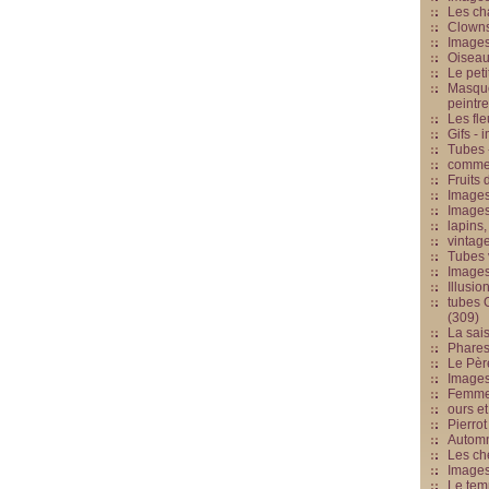
Les cha
Clowns
Images
Oiseau
Le peti
Masque
peintr
Les fle
Gifs -
Tubes -
commed
Fruits 
Images
Images
lapins,
vintage
Tubes 
Image
Illusio
tubes G
(309)
La sai
Phares
Le Père
Images
Femme 
ours et
Pierrot
Automn
Les ch
Image
Le tem