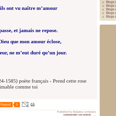
Blogs 
Blogs 
eils ont vu naître m’amour
Blogs 
Blogs 
Blogs 
passe, et jamais ne repose.
Dieu que mon amour éclose,
ur, ne m’eut duré qu’un jour.
Repost
0
Published by Balades comtoises
commenter cet article
…