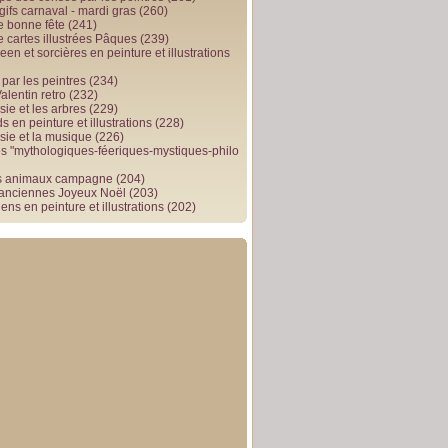
gifs carnaval - mardi gras
(260)
e bonne fête
(241)
e cartes illustrées Pâques
(239)
en et sorcières en peinture et illustrations
par les peintres
(234)
alentin retro
(232)
ie et les arbres
(229)
 en peinture et illustrations
(228)
sie et la musique
(226)
 "mythologiques-féeriques-mystiques-philo
s animaux campagne
(204)
 anciennes Joyeux Noël
(203)
ens en peinture et illustrations
(202)