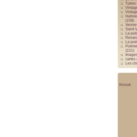
Tubes 
Vintag
Vintag
Hallowe
(238)
Venise 
Saint-V
La poés
Renards
La poé
Poèmes
(221)
Image
cartes
Les chi
Kinouk