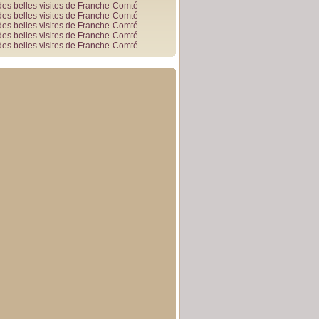
des belles visites de Franche-Comté
des belles visites de Franche-Comté
des belles visites de Franche-Comté
des belles visites de Franche-Comté
des belles visites de Franche-Comté