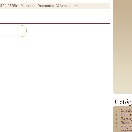
524-1585)...
Marceline Desbordes-Valmore,... >>
Catég
Gifs B
Images
Paysag
Bonhom
Images
Images