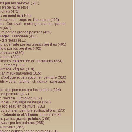
ts par les peintres
(517)
 en peinture
(494)
 chats
(471)
x en peinture
(469)
t chaperon rouge en illustration
(465)
s - Carnaval - mardi-gras par les grands
es
(447)
urs par les grands peintres
(439)
 images Halloween
(421)
 gifs fleurs
(411)
ia dell'arte par les grands peintres
(405)
d'été par les peintres
(402)
 oiseaux
(386)
 roses
(384)
 lièvres en peinture et illustrations
(334)
 - enfants
(328)
vintage Pâques
(319)
s animaux sauvages
(315)
n d'optique et perception en peinture
(310)
ifs Fleurs - jardins - chateaux - paysages
son des pommes par les peintres
(304)
 en peinture
(302)
 Noël en illustration
(297)
 hiver - paysage de neige
(290)
et oiseau en peinture
(281)
 oursons en peinture et illustrations
(276)
 - Colombine et Arlequin illustrés
(268)
e par les grands peintres
(266)
evaux par les peintres
(265)
s chevaux
(263)
ps des cerises par les peintres
(261)