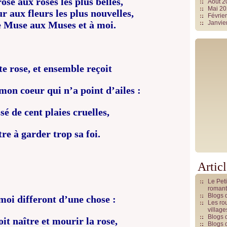
ose aux roses les plus belles,
Août 
Mai 2
ur aux fleurs les plus nouvelles,
Févrie
e Muse aux Muses et à moi.
Janvie
e rose, et ensemble reçoit
mon coeur qui n’a point d’ailes :
ssé de cent plaies cruelles,
re à garder trop sa foi.
Artic
Le Pet
romant
Blogs 
moi differont d’une chose :
Les rou
villag
Blogs 
oit naître et mourir la rose,
Blogs 