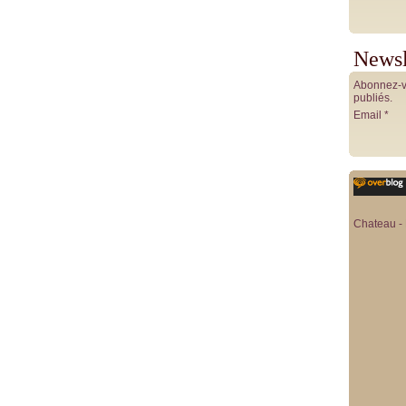
Newsl
Abonnez-vo
publiés.
Email
Chateau - 