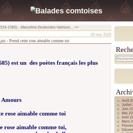
524-1585)...
Marceline Desbordes-Valmore,... >>
18 mai 2026
ais - Prend cette rose aimable comme toi
Reche
585) est un
des
poètes
français
les plus
Archi
es Amours
Août 
Juille
Juin 2
te rose aimable comme toi
Mai 2
Avril 
Mars 
Févrie
te rose aimable comme toi,
Décem