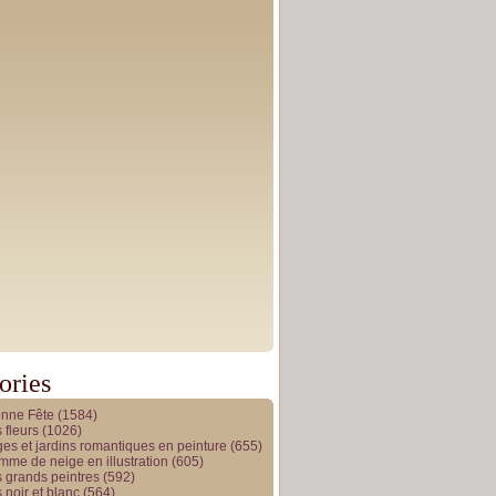
ories
onne Fête
(1584)
 fleurs
(1026)
es et jardins romantiques en peinture
(655)
me de neige en illustration
(605)
 grands peintres
(592)
 noir et blanc
(564)