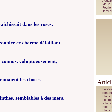
Août 
Mai 2
Févrie
Janvie
raîchissait dans les roses.
roubler ce charme défaillant,
inconnus, voluptueusement,
énuaient les choses
Artic
Le Pet
romant
Blogs 
inthes, semblables à des mers.
Les rou
villag
Blogs 
Blogs 