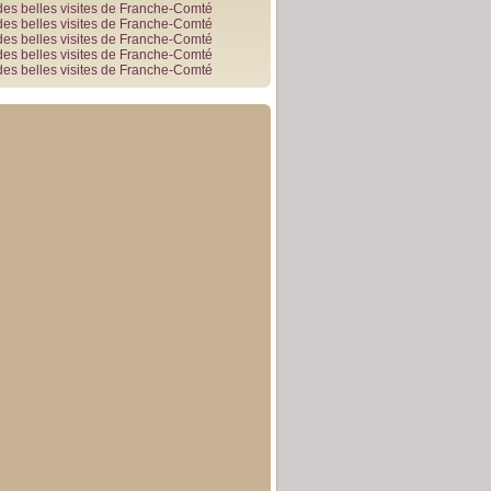
des belles visites de Franche-Comté
des belles visites de Franche-Comté
des belles visites de Franche-Comté
des belles visites de Franche-Comté
des belles visites de Franche-Comté