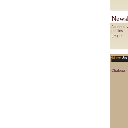
Newsl
Abonnez-vo
publiés.
Email
Chateau - 