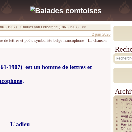
861-1907)...
Charles Van Lerberghe (1861-1907)... >>
2 juin 2026
de lettres et poète symboliste belge francophone - La chanson
Reche
61-1907) est un homme de lettres et
ncophone
.
Archi
Août 
Juille
Juin 2
Mai 2
Avril 
Mars 
L'adieu
Févrie
Décem