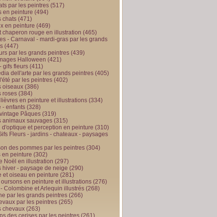
ts par les peintres
(517)
 en peinture
(494)
 chats
(471)
x en peinture
(469)
t chaperon rouge en illustration
(465)
s - Carnaval - mardi-gras par les grands
es
(447)
urs par les grands peintres
(439)
 images Halloween
(421)
 gifs fleurs
(411)
ia dell'arte par les grands peintres
(405)
d'été par les peintres
(402)
 oiseaux
(386)
 roses
(384)
 lièvres en peinture et illustrations
(334)
 - enfants
(328)
vintage Pâques
(319)
s animaux sauvages
(315)
n d'optique et perception en peinture
(310)
ifs Fleurs - jardins - chateaux - paysages
son des pommes par les peintres
(304)
 en peinture
(302)
 Noël en illustration
(297)
 hiver - paysage de neige
(290)
et oiseau en peinture
(281)
 oursons en peinture et illustrations
(276)
 - Colombine et Arlequin illustrés
(268)
e par les grands peintres
(266)
evaux par les peintres
(265)
s chevaux
(263)
ps des cerises par les peintres
(261)