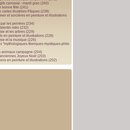
gifs carnaval - mardi gras
(260)
e bonne fête
(241)
e cartes illustrées Pâques
(239)
en et sorcières en peinture et illustrations
par les peintres
(234)
alentin retro
(232)
ie et les arbres
(229)
 en peinture et illustrations
(228)
sie et la musique
(226)
 "mythologiques-féeriques-mystiques-philo
s animaux campagne
(204)
 anciennes Joyeux Noël
(203)
ens en peinture et illustrations
(202)