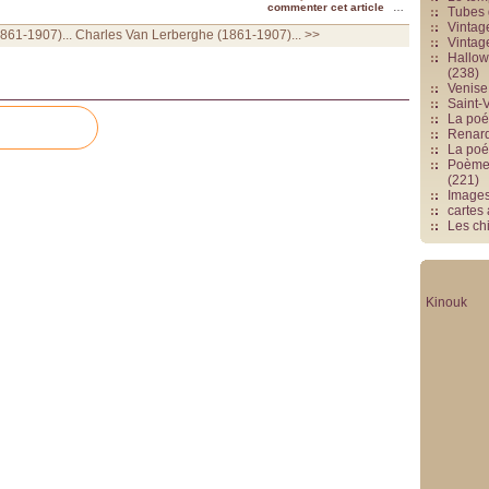
commenter cet article
…
Tubes 
Vintag
861-1907)...
Charles Van Lerberghe (1861-1907)... >>
Vintag
Hallowe
(238)
Venise 
Saint-V
La poés
Renards
La poé
Poèmes
(221)
Image
cartes
Les chi
Kinouk