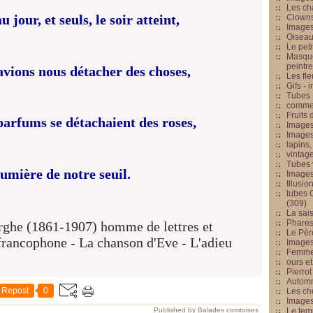
Les cha
 jour, et seuls, le soir atteint,
Clowns
Images
Oiseau
Le peti
Masque
peintr
avions nous détacher des choses,
Les fle
Gifs -
Tubes -
commed
Fruits 
parfums se détachaient des roses,
Images
Images
lapins,
vintage
Tubes 
lumière de notre seuil.
Image
Illusio
tubes G
(309)
La sai
Phares
Le Père
Images
Femme 
ours et
Pierrot
Automn
Repost
0
Les ch
Image
Published by Balades comtoises
Le tem