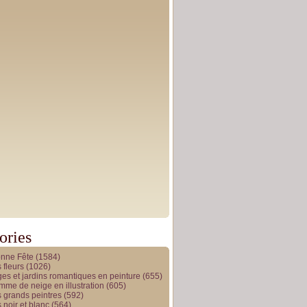
ories
onne Fête
(1584)
 fleurs
(1026)
es et jardins romantiques en peinture
(655)
me de neige en illustration
(605)
 grands peintres
(592)
 noir et blanc
(564)