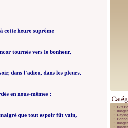
 à cette heure suprême
ncor tournés vers le bonheur,
oir, dans l'adieu, dans les pleurs,
rdés en nous-mêmes ;
Catég
Gifs B
Images
malgré que tout espoir fût vain,
Paysag
Bonhom
Images
Images