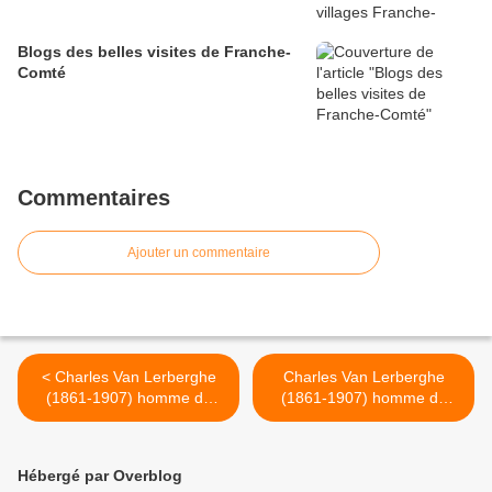
Blogs des belles visites de Franche-
Comté
Commentaires
Ajouter un commentaire
< Charles Van Lerberghe
Charles Van Lerberghe
(1861-1907) homme de
(1861-1907) homme de
lettres et
lettres et
poète symboliste belge fran
poète symboliste belge fran
cophone - La chanson
cophone - La chanson
Hébergé par Overblog
d'Eve - L'adieu
d'Eve - Nous voici. Dans le