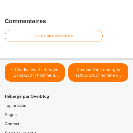
Commentaires
Ajouter un commentaire
< Charles Van Lerberghe
Charles Van Lerberghe
(1861-1907) homme de
(1861-1907) homme de
lettres et
lettres et
poète symboliste belge fran
poète symboliste belge fran
cophone - La chanson
cophone - La chanson
Hébergé par Overblog
d'Eve - L'attente
d'Eve - Ô beau rosier du
Paradis >
Top articles
Pages
Contact
Signaler un abus