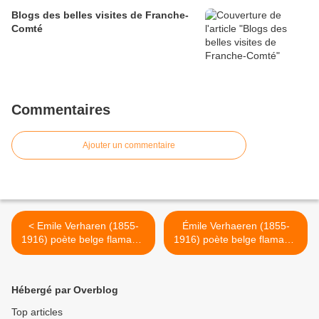
Blogs des belles visites de Franche-
Comté
Commentaires
Ajouter un commentaire
< Emile Verharen (1855-
Émile Verhaeren (1855-
1916) poète belge flamand,
1916) poète belge flamand,
d'expression française - S'il
d'expression française -
était vrai Les heures du soir
Conseil absurde >
Hébergé par Overblog
Top articles