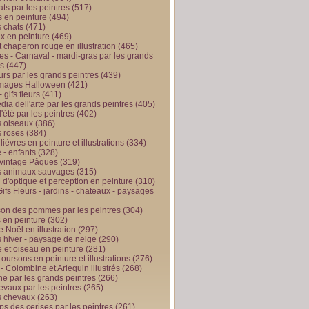
ts par les peintres
(517)
 en peinture
(494)
 chats
(471)
x en peinture
(469)
t chaperon rouge en illustration
(465)
s - Carnaval - mardi-gras par les grands
es
(447)
urs par les grands peintres
(439)
 images Halloween
(421)
 gifs fleurs
(411)
ia dell'arte par les grands peintres
(405)
d'été par les peintres
(402)
 oiseaux
(386)
 roses
(384)
 lièvres en peinture et illustrations
(334)
 - enfants
(328)
vintage Pâques
(319)
s animaux sauvages
(315)
n d'optique et perception en peinture
(310)
ifs Fleurs - jardins - chateaux - paysages
son des pommes par les peintres
(304)
 en peinture
(302)
 Noël en illustration
(297)
 hiver - paysage de neige
(290)
et oiseau en peinture
(281)
 oursons en peinture et illustrations
(276)
 - Colombine et Arlequin illustrés
(268)
e par les grands peintres
(266)
evaux par les peintres
(265)
s chevaux
(263)
ps des cerises par les peintres
(261)