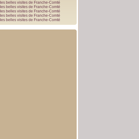
des belles visites de Franche-Comté
des belles visites de Franche-Comté
des belles visites de Franche-Comté
des belles visites de Franche-Comté
des belles visites de Franche-Comté