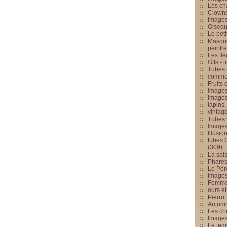
Les cha
Clowns
Images
Oiseau
Le peti
Masque
peintr
Les fle
Gifs -
Tubes -
commed
Fruits 
Images
Images
lapins,
vintage
Tubes 
Image
Illusio
tubes G
(309)
La sai
Phares
Le Père
Images
Femme 
ours et
Pierrot
Automn
Les ch
Image
Le tem