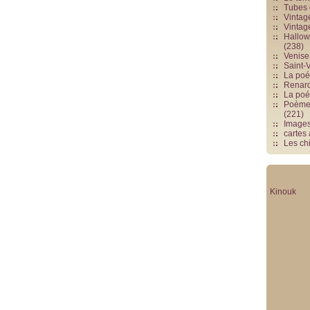
Tubes 
Vintag
Vintag
Hallowe
(238)
Venise 
Saint-V
La poés
Renards
La poé
Poèmes
(221)
Image
cartes
Les chi
Kinouk