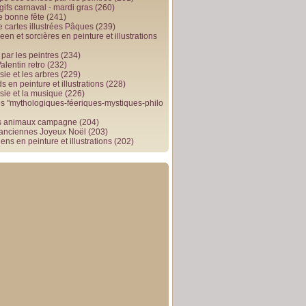
gifs carnaval - mardi gras
(260)
e bonne fête
(241)
e cartes illustrées Pâques
(239)
en et sorcières en peinture et illustrations
par les peintres
(234)
alentin retro
(232)
ie et les arbres
(229)
 en peinture et illustrations
(228)
sie et la musique
(226)
 "mythologiques-féeriques-mystiques-philo
s animaux campagne
(204)
 anciennes Joyeux Noël
(203)
ens en peinture et illustrations
(202)