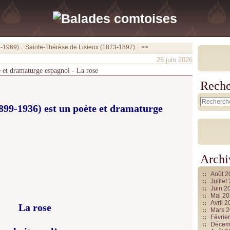
-1969)...
Sainte-Thérèse de Lisieux (1873-1897)... >>
25 juin 2026
 et dramaturge espagnol - La rose
Reche
899-1936) est un poète et dramaturge
Archi
Août 
Juille
Juin 2
Mai 2
Avril 
La rose
Mars 
Févrie
Décem