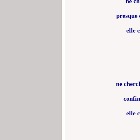
ne ch
presque 
elle 
ne cherch
confin
elle 