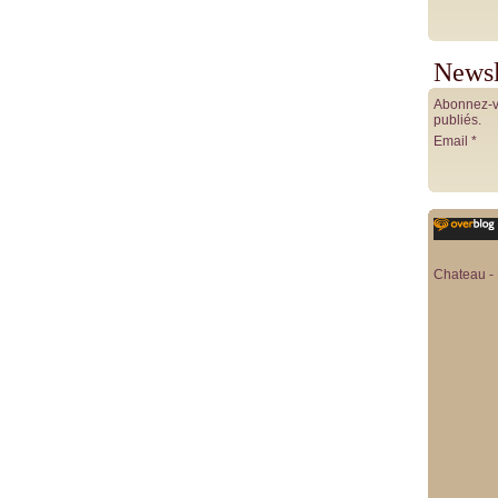
Newsl
Abonnez-vo
publiés.
Email
Chateau - 