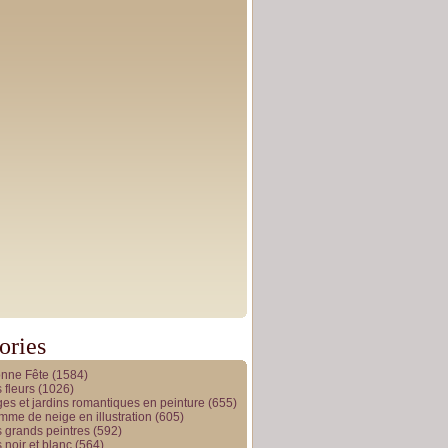
ories
onne Fête
(1584)
 fleurs
(1026)
es et jardins romantiques en peinture
(655)
me de neige en illustration
(605)
 grands peintres
(592)
 noir et blanc
(564)