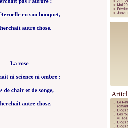
erchait pas l’aurore :
Août 
Mai 2
Févrie
Janvie
éternelle en son bouquet,
cherchait autre chose.
La rose
ait ni science ni ombre :
s de chair et de songe,
Artic
cherchait autre chose.
Le Pet
romant
Blogs 
Les rou
villag
Blogs 
Blogs 