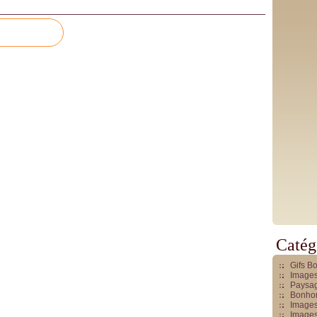
Catég
Gifs B
Images
Paysag
Bonhom
Images
Images