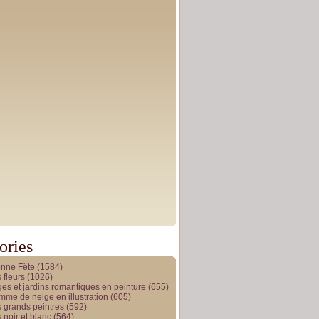
ories
onne Fête
(1584)
 fleurs
(1026)
es et jardins romantiques en peinture
(655)
me de neige en illustration
(605)
 grands peintres
(592)
 noir et blanc
(564)