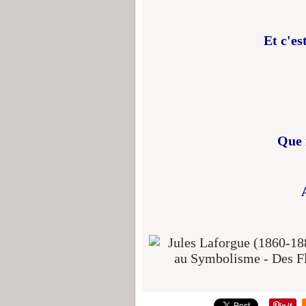
Et c'es
Que 