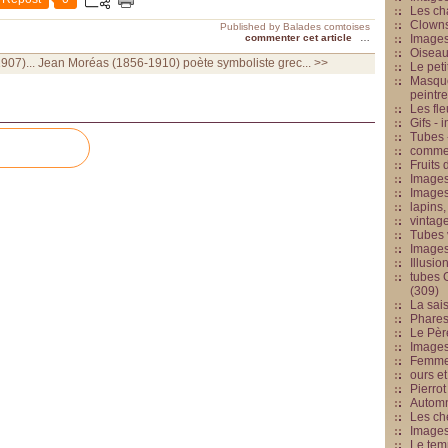
Les cha
Clowns
Published by Balades comtoises
commenter cet article
…
Images
Oiseau
907)...
Jean Moréas (1856-1910) poète symboliste grec... >>
Le peti
Masque
peintr
Les fle
Gifs -
Tubes -
commed
Fruits 
Images
Images
lapins,
vintage
Tubes 
Image
Illusio
tubes G
(309)
La sai
Phares
Le Père
Images
Femme 
ours et
Pierrot
Automn
Les ch
Image
Le tem