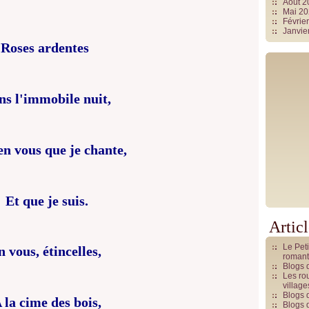
Août 
Mai 2
Févrie
Janvie
Roses ardentes
ns l'immobile nuit,
en vous que je chante,
Et que je suis.
Artic
Le Pet
n vous, étincelles,
romant
Blogs 
Les rou
villag
Blogs 
 la cime des bois,
Blogs 