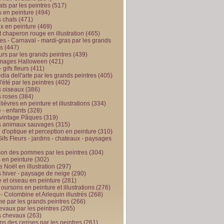
ts par les peintres
(517)
 en peinture
(494)
 chats
(471)
x en peinture
(469)
t chaperon rouge en illustration
(465)
s - Carnaval - mardi-gras par les grands
es
(447)
urs par les grands peintres
(439)
 images Halloween
(421)
 gifs fleurs
(411)
ia dell'arte par les grands peintres
(405)
d'été par les peintres
(402)
 oiseaux
(386)
 roses
(384)
 lièvres en peinture et illustrations
(334)
 - enfants
(328)
vintage Pâques
(319)
s animaux sauvages
(315)
n d'optique et perception en peinture
(310)
ifs Fleurs - jardins - chateaux - paysages
son des pommes par les peintres
(304)
 en peinture
(302)
 Noël en illustration
(297)
 hiver - paysage de neige
(290)
et oiseau en peinture
(281)
 oursons en peinture et illustrations
(276)
 - Colombine et Arlequin illustrés
(268)
e par les grands peintres
(266)
evaux par les peintres
(265)
s chevaux
(263)
ps des cerises par les peintres
(261)