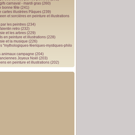
gifs carnaval - mardi gras
(260)
e bonne fête
(241)
e cartes illustrées Pâques
(239)
en et sorcières en peinture et illustrations
par les peintres
(234)
alentin retro
(232)
ie et les arbres
(229)
 en peinture et illustrations
(228)
sie et la musique
(226)
 "mythologiques-féeriques-mystiques-philo
s animaux campagne
(204)
 anciennes Joyeux Noël
(203)
ens en peinture et illustrations
(202)