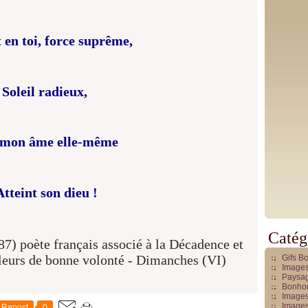
t en toi, force suprême,
Soleil radieux,
mon âme elle-même
Atteint son dieu !
Catég
Gifs B
Images
Paysag
Bonhom
Images
Images
Repost
0