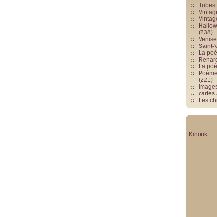
Tubes 
Vintag
Vintag
Hallowe
(238)
Venise 
Saint-V
La poés
Renards
La poé
Poèmes
(221)
Image
cartes
Les chi
Kinouk