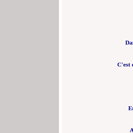
Da
C'est 
E
A