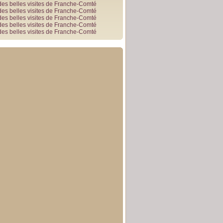
des belles visites de Franche-Comté
des belles visites de Franche-Comté
des belles visites de Franche-Comté
des belles visites de Franche-Comté
des belles visites de Franche-Comté