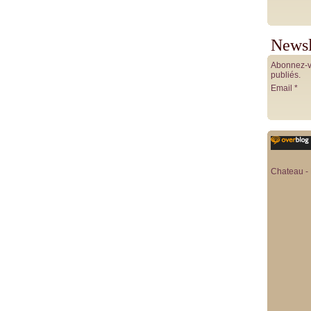
Newsl
Abonnez-vo
publiés.
Email
Chateau - 