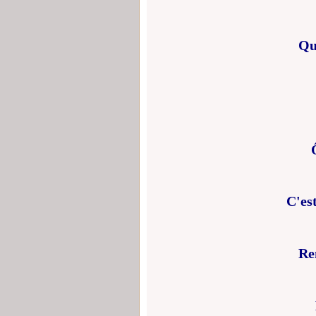
Qu
C'es
Re