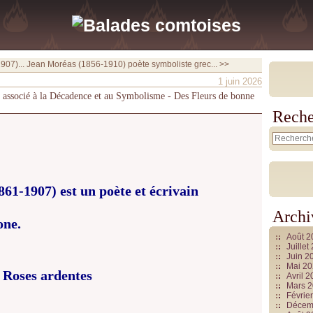
907)...
Jean Moréas (1856-1910) poète symboliste grec... >>
1 juin 2026
s associé à la Décadence et au Symbolisme - Des Fleurs de bonne
Reche
61-1907) est un poète et écrivain
Archi
one.
Août 
Juille
Juin 2
Mai 2
Roses ardentes
Avril 
Mars 
Févrie
Décem