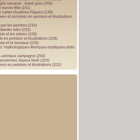
gifs carnaval - mardi gras
(260)
e bonne fête
(241)
e cartes illustrées Pâques
(239)
en et sorcières en peinture et illustrations
par les peintres
(234)
alentin retro
(232)
ie et les arbres
(229)
 en peinture et illustrations
(228)
sie et la musique
(226)
 "mythologiques-féeriques-mystiques-philo
s animaux campagne
(204)
 anciennes Joyeux Noël
(203)
ens en peinture et illustrations
(202)