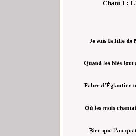
Chant I : L
Je suis la fille d
Quand les blés lourd
Fabre d'Églantine m
Où les mois chantaie
Bien que l’an quat