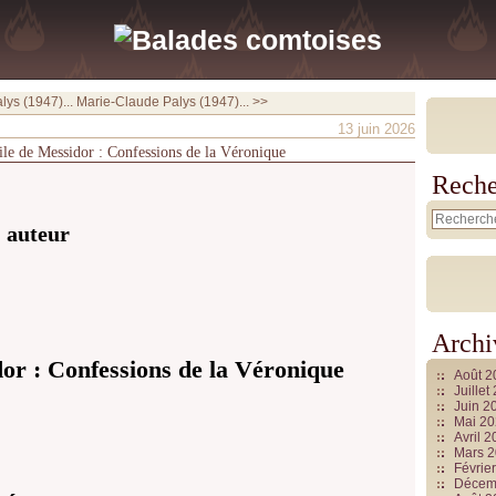
ys (1947)...
Marie-Claude Palys (1947)... >>
13 juin 2026
ile de Messidor : Confessions de la Véronique
Reche
 auteur
Archi
or : Confessions de la Véronique
Août 
Juille
Juin 2
Mai 2
Avril 
Mars 
Févrie
Décem