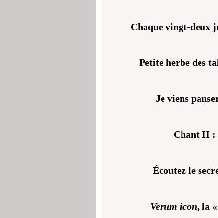
Chaque vingt-deux jui
Petite herbe des ta
Je viens panser
Chant II :
Écoutez le sec
Verum icon
, la 