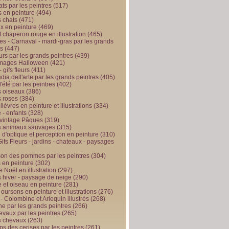
ts par les peintres
(517)
 en peinture
(494)
 chats
(471)
x en peinture
(469)
t chaperon rouge en illustration
(465)
s - Carnaval - mardi-gras par les grands
es
(447)
urs par les grands peintres
(439)
 images Halloween
(421)
 gifs fleurs
(411)
ia dell'arte par les grands peintres
(405)
d'été par les peintres
(402)
 oiseaux
(386)
 roses
(384)
 lièvres en peinture et illustrations
(334)
 - enfants
(328)
vintage Pâques
(319)
s animaux sauvages
(315)
n d'optique et perception en peinture
(310)
ifs Fleurs - jardins - chateaux - paysages
son des pommes par les peintres
(304)
 en peinture
(302)
 Noël en illustration
(297)
 hiver - paysage de neige
(290)
et oiseau en peinture
(281)
 oursons en peinture et illustrations
(276)
 - Colombine et Arlequin illustrés
(268)
e par les grands peintres
(266)
evaux par les peintres
(265)
s chevaux
(263)
ps des cerises par les peintres
(261)