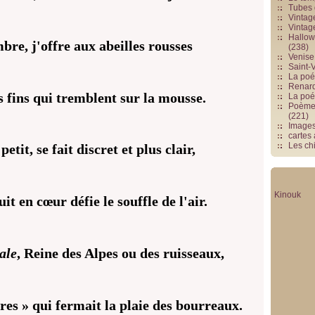
Tubes 
Vintag
Vintag
Hallowe
bre, j'offre aux abeilles rousses
(238)
Venise 
Saint-V
La poés
Renards
 fins qui tremblent sur la mousse.
La poé
Poèmes
(221)
Image
cartes
Les chi
etit, se fait discret et plus clair,
Kinouk
t en cœur défie le souffle de l'air.
ale
, Reine des Alpes ou des ruisseaux,
res » qui fermait la plaie des bourreaux.