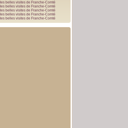
des belles visites de Franche-Comté
des belles visites de Franche-Comté
des belles visites de Franche-Comté
des belles visites de Franche-Comté
des belles visites de Franche-Comté