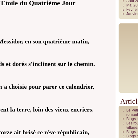
Août 
'Étoile du Quatrième Jour
Mai 2
Févrie
Janvie
e Messidor, en son quatrième matin,
s et dorés s'inclinent sur le chemin.
'a choisie pour parer ce calendrier,
Artic
nt la terre, loin des vieux encriers.
Le Pet
romant
Blogs 
Les rou
villag
orze ait brisé ce rêve républicain,
Blogs 
Blogs 