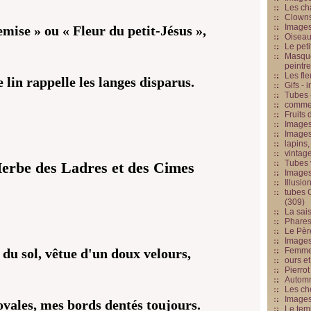
Les cha
Clowns
Images
ise » ou « Fleur du petit-Jésus »,
Oiseau
Le peti
Masque
peintr
Les fle
lin rappelle les langes disparus.
Gifs -
Tubes -
commed
Fruits 
Images
Images
lapins,
vintage
Tubes 
Herbe des Ladres et des Cimes
Image
Illusio
tubes G
(309)
La sai
Phares
Le Père
Images
Femme 
du sol, vêtue d'un doux velours,
ours et
Pierrot
Automn
Les ch
Image
ovales, mes bords dentés toujours.
Le tem