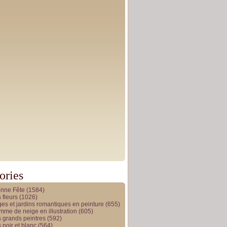
ories
onne Fête
(1584)
 fleurs
(1026)
es et jardins romantiques en peinture
(655)
me de neige en illustration
(605)
 grands peintres
(592)
 noir et blanc
(564)