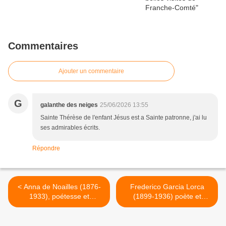
Commentaires
Ajouter un commentaire
G
galanthe des neiges
25/06/2026 13:55
Sainte Thérèse de l'enfant Jésus est a Sainte patronne, j'ai lu
ses admirables écrits.
Répondre
< Anna de Noailles (1876-
Frederico Garcia Lorca
1933), poétesse et
(1899-1936) poète et
romancière française d'origi
dramaturge espagnol - La
ne roumaine et grecque -
rose >
Éloge de la rose