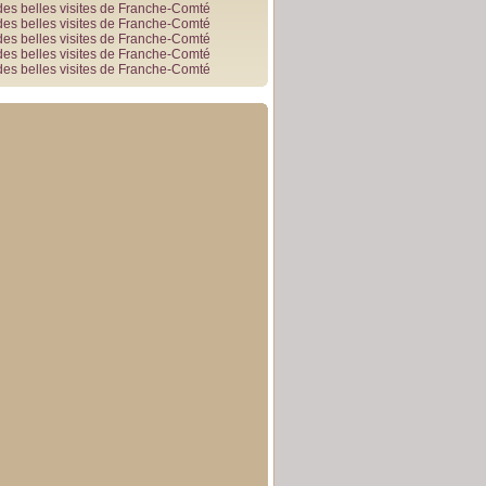
des belles visites de Franche-Comté
des belles visites de Franche-Comté
des belles visites de Franche-Comté
des belles visites de Franche-Comté
des belles visites de Franche-Comté