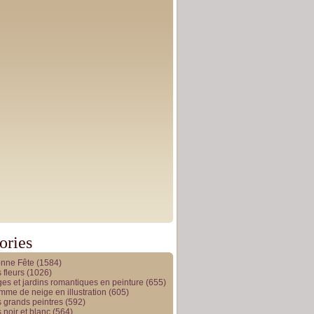
ories
onne Fête
(1584)
 fleurs
(1026)
es et jardins romantiques en peinture
(655)
me de neige en illustration
(605)
 grands peintres
(592)
 noir et blanc
(564)