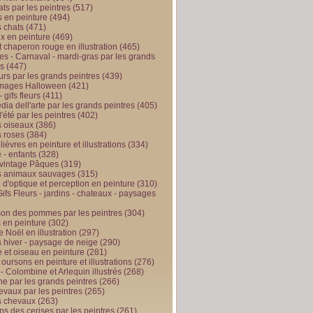
ts par les peintres
(517)
 en peinture
(494)
 chats
(471)
x en peinture
(469)
t chaperon rouge en illustration
(465)
s - Carnaval - mardi-gras par les grands
es
(447)
urs par les grands peintres
(439)
 images Halloween
(421)
 gifs fleurs
(411)
ia dell'arte par les grands peintres
(405)
d'été par les peintres
(402)
 oiseaux
(386)
 roses
(384)
 lièvres en peinture et illustrations
(334)
 - enfants
(328)
vintage Pâques
(319)
s animaux sauvages
(315)
n d'optique et perception en peinture
(310)
ifs Fleurs - jardins - chateaux - paysages
son des pommes par les peintres
(304)
 en peinture
(302)
 Noël en illustration
(297)
 hiver - paysage de neige
(290)
et oiseau en peinture
(281)
 oursons en peinture et illustrations
(276)
 - Colombine et Arlequin illustrés
(268)
e par les grands peintres
(266)
evaux par les peintres
(265)
s chevaux
(263)
ps des cerises par les peintres
(261)