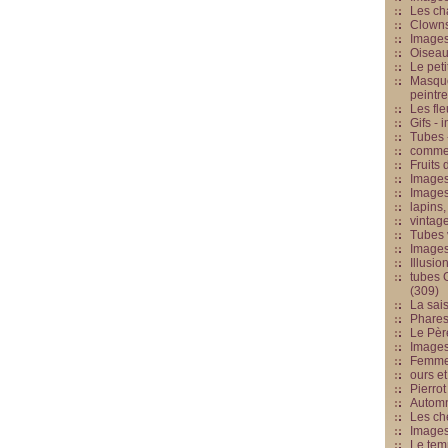
Les cha
Clowns
Images
Oiseau
Le peti
Masque
peintr
Les fle
Gifs -
Tubes -
commed
Fruits 
Images
Images
lapins,
vintage
Tubes 
Image
Illusio
tubes G
(309)
La sai
Phares
Le Père
Images
Femme 
ours et
Pierrot
Automn
Les ch
Image
Le tem