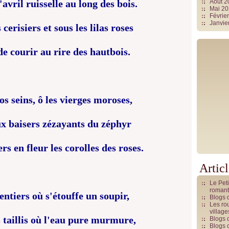
Août 
d'avril ruisselle au long des bois.
Mai 2
Févrie
Janvie
 cerisiers et sous les lilas roses
de courir au rire des hautbois.
os seins, ô les vierges moroses,
ux baisers zézayants du zéphyr
 en fleur les corolles des roses.
Artic
Le Pet
romant
entiers où s'étouffe un soupir,
Blogs 
Les rou
villag
 taillis où l'eau pure murmure,
Blogs 
Blogs 