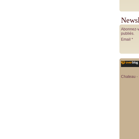
Newsl
Abonnez-vo
publiés.
Email
Chateau - 