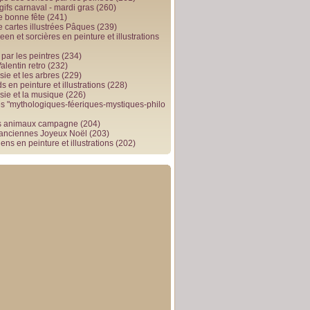
gifs carnaval - mardi gras
(260)
e bonne fête
(241)
e cartes illustrées Pâques
(239)
en et sorcières en peinture et illustrations
par les peintres
(234)
alentin retro
(232)
ie et les arbres
(229)
 en peinture et illustrations
(228)
sie et la musique
(226)
 "mythologiques-féeriques-mystiques-philo
s animaux campagne
(204)
 anciennes Joyeux Noël
(203)
ens en peinture et illustrations
(202)