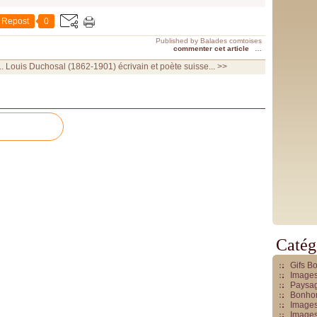
Repost
0
Published by Balades comtoises
commenter cet article
…
.
Louis Duchosal (1862-1901) écrivain et poète suisse... >>
Catég
Gifs B
Images
Paysag
Bonhom
Images
Images