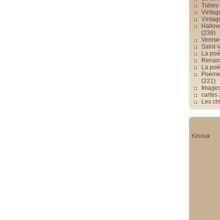
Tubes 
Vintag
Vintag
Hallowe
(238)
Venise 
Saint-V
La poés
Renards
La poé
Poèmes
(221)
Image
cartes
Les chi
Kinouk