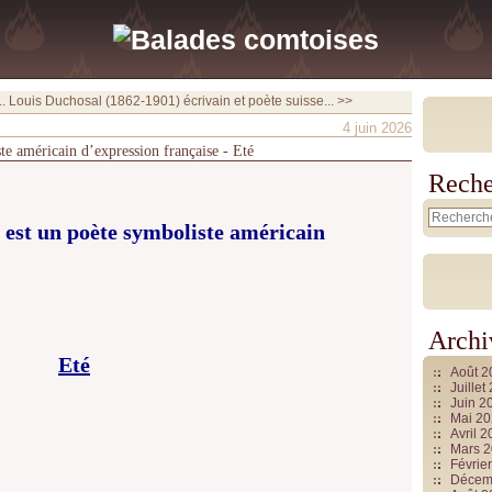
.
Louis Duchosal (1862-1901) écrivain et poète suisse... >>
4 juin 2026
te américain d’expression française - Eté
Reche
est un poète symboliste américain
Archi
Eté
Août 
Juille
Juin 2
Mai 2
Avril 
Mars 
Févrie
Décem