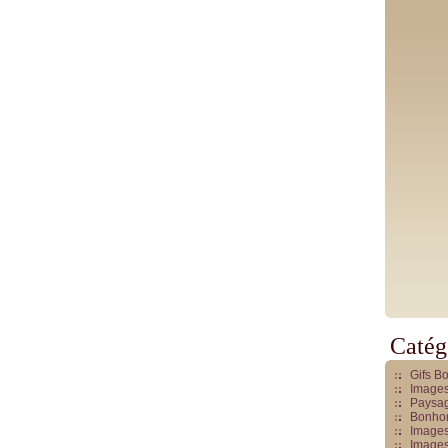
Catég
Gifs B
Images
Paysag
Bonhom
Images
Images