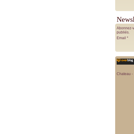
Newsl
Abonnez-vo
publiés.
Email
Chateau - 