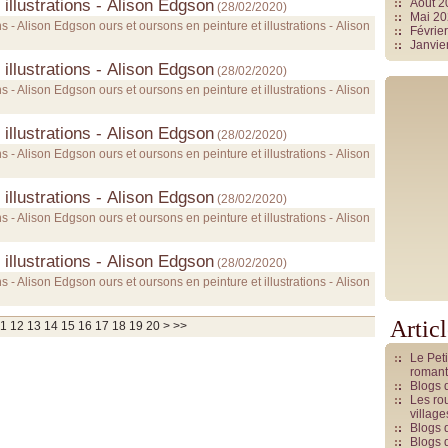
 illustrations - Alison Edgson
Août 
(
28/02/2020
)
Mai 2
ns - Alison Edgson ours et oursons en peinture et illustrations - Alison
Févrie
Janvie
 illustrations - Alison Edgson
(
28/02/2020
)
ns - Alison Edgson ours et oursons en peinture et illustrations - Alison
 illustrations - Alison Edgson
(
28/02/2020
)
ns - Alison Edgson ours et oursons en peinture et illustrations - Alison
 illustrations - Alison Edgson
(
28/02/2020
)
ns - Alison Edgson ours et oursons en peinture et illustrations - Alison
 illustrations - Alison Edgson
(
28/02/2020
)
ns - Alison Edgson ours et oursons en peinture et illustrations - Alison
Artic
30
40
50
60
70
80
90
100
1
12
13
14
15
16
17
18
19
20
>
>>
Le Pet
romant
Blogs 
Les rou
villag
Blogs 
Blogs 