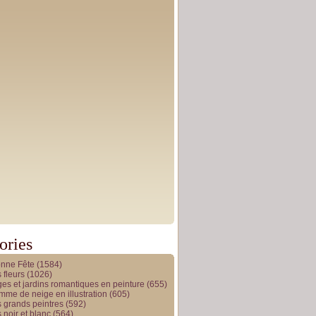
ories
onne Fête
(1584)
 fleurs
(1026)
es et jardins romantiques en peinture
(655)
me de neige en illustration
(605)
 grands peintres
(592)
 noir et blanc
(564)