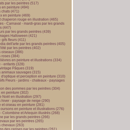
ts par les peintres
(517)
 en peinture
(494)
 chats
(471)
x en peinture
(469)
t chaperon rouge en illustration
(465)
s - Carnaval - mardi-gras par les grands
es
(447)
urs par les grands peintres
(439)
 images Halloween
(421)
 gifs fleurs
(411)
ia dell'arte par les grands peintres
(405)
d'été par les peintres
(402)
 oiseaux
(386)
 roses
(384)
 lièvres en peinture et illustrations
(334)
 - enfants
(328)
vintage Pâques
(319)
s animaux sauvages
(315)
n d'optique et perception en peinture
(310)
ifs Fleurs - jardins - chateaux - paysages
son des pommes par les peintres
(304)
 en peinture
(302)
 Noël en illustration
(297)
 hiver - paysage de neige
(290)
et oiseau en peinture
(281)
 oursons en peinture et illustrations
(276)
 - Colombine et Arlequin illustrés
(268)
e par les grands peintres
(266)
evaux par les peintres
(265)
s chevaux
(263)
ps des cerises par les peintres
(261)