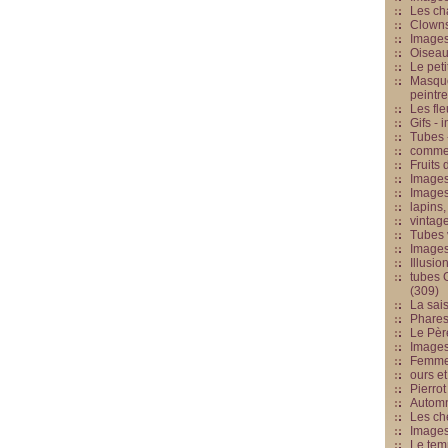
Les cha
Clowns
Images
Oiseau
Le peti
Masque
peintr
Les fle
Gifs -
Tubes -
commed
Fruits 
Images
Images
lapins,
vintage
Tubes 
Image
Illusio
tubes G
(309)
La sai
Phares
Le Père
Images
Femme 
ours et
Pierrot
Automn
Les ch
Image
Le tem