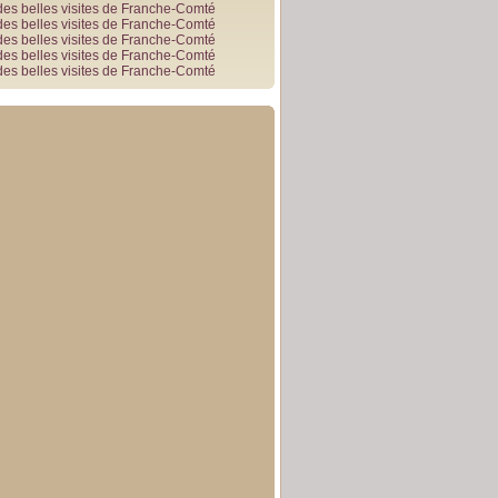
des belles visites de Franche-Comté
des belles visites de Franche-Comté
des belles visites de Franche-Comté
des belles visites de Franche-Comté
des belles visites de Franche-Comté