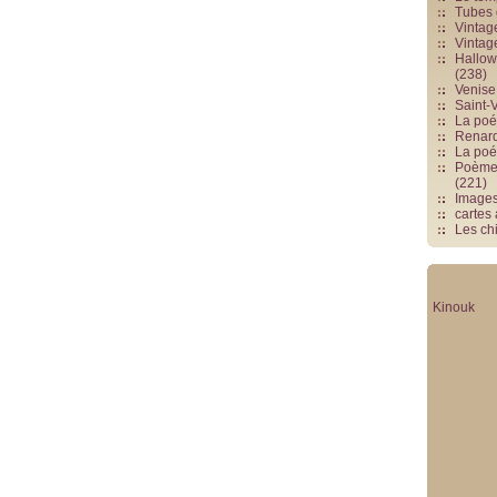
Tubes 
Vintag
Vintag
Hallowe
(238)
Venise 
Saint-V
La poés
Renards
La poé
Poèmes
(221)
Image
cartes
Les chi
Kinouk