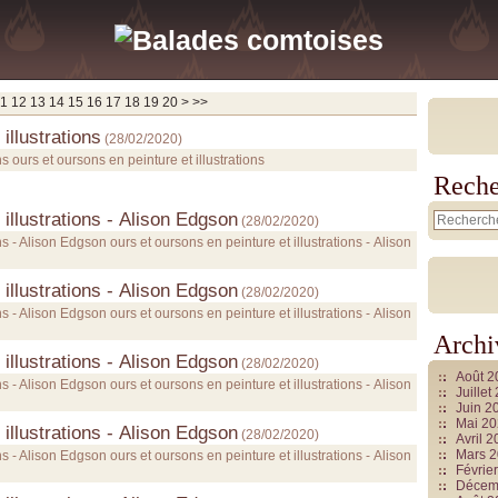
30
40
50
60
70
80
90
100
1
12
13
14
15
16
17
18
19
20
>
>>
illustrations
(
28/02/2020
)
ns ours et oursons en peinture et illustrations
Reche
 illustrations - Alison Edgson
(
28/02/2020
)
ns - Alison Edgson ours et oursons en peinture et illustrations - Alison
 illustrations - Alison Edgson
(
28/02/2020
)
ns - Alison Edgson ours et oursons en peinture et illustrations - Alison
Archi
 illustrations - Alison Edgson
(
28/02/2020
)
Août 
ns - Alison Edgson ours et oursons en peinture et illustrations - Alison
Juille
Juin 2
Mai 2
 illustrations - Alison Edgson
(
28/02/2020
)
Avril 
Mars 
ns - Alison Edgson ours et oursons en peinture et illustrations - Alison
Févrie
Décem