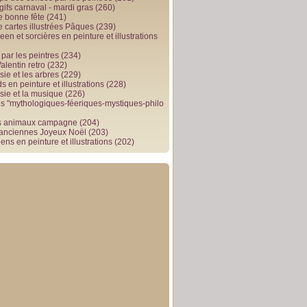
gifs carnaval - mardi gras
(260)
e bonne fête
(241)
e cartes illustrées Pâques
(239)
en et sorcières en peinture et illustrations
par les peintres
(234)
alentin retro
(232)
ie et les arbres
(229)
 en peinture et illustrations
(228)
sie et la musique
(226)
 "mythologiques-féeriques-mystiques-philo
s animaux campagne
(204)
 anciennes Joyeux Noël
(203)
ens en peinture et illustrations
(202)