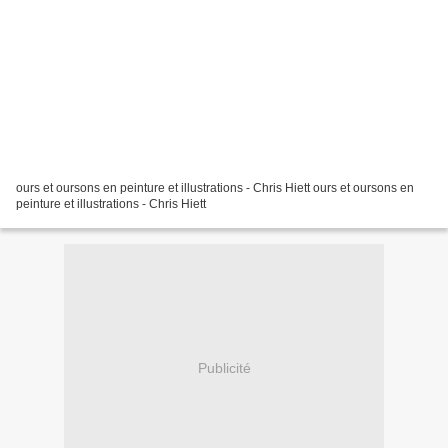
ours et oursons en peinture et illustrations - Chris Hiett ours et oursons en
peinture et illustrations - Chris Hiett
Publicité