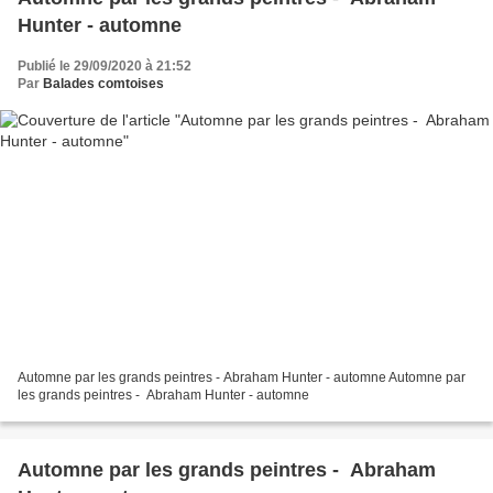
Hunter - automne
Publié le 29/09/2020 à 21:52
Par
Balades comtoises
Automne par les grands peintres - Abraham Hunter - automne Automne par
les grands peintres - Abraham Hunter - automne
Automne par les grands peintres - Abraham