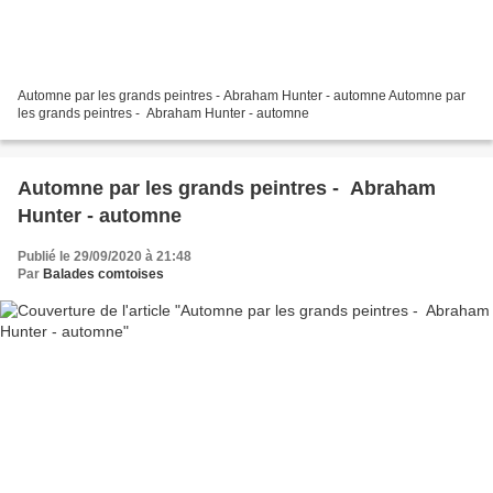
Automne par les grands peintres - Abraham Hunter - automne Automne par
les grands peintres - Abraham Hunter - automne
Automne par les grands peintres - Abraham
Hunter - automne
Publié le 29/09/2020 à 21:48
Par
Balades comtoises