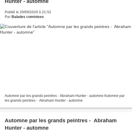
Hunter - automne
Publié le 29/09/2020 à 21:52
Par
Balades comtoises
Automne par les grands peintres - Abraham Hunter - automne Automne par
les grands peintres - Abraham Hunter - automne
Automne par les grands peintres - Abraham
Hunter - automne