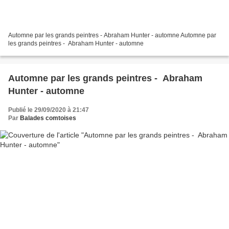
Automne par les grands peintres - Abraham Hunter - automne Automne par
les grands peintres - Abraham Hunter - automne
Automne par les grands peintres - Abraham
Hunter - automne
Publié le 29/09/2020 à 21:47
Par
Balades comtoises