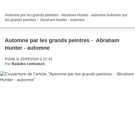
Automne par les grands peintres - Abraham Hunter - automne Automne par
les grands peintres - Abraham Hunter - automne
Automne par les grands peintres - Abraham
Hunter - automne
Publié le 29/09/2020 à 21:43
Par
Balades comtoises