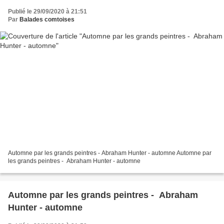
Publié le 29/09/2020 à 21:51
Par
Balades comtoises
Automne par les grands peintres - Abraham Hunter - automne Automne par
les grands peintres - Abraham Hunter - automne
Automne par les grands peintres - Abraham
Hunter - automne