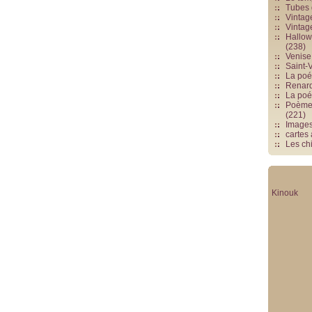
Tubes 
Vintag
Vintag
Hallowe
(238)
Venise 
Saint-V
La poés
Renards
La poé
Poèmes
(221)
Image
cartes
Les chi
Kinouk