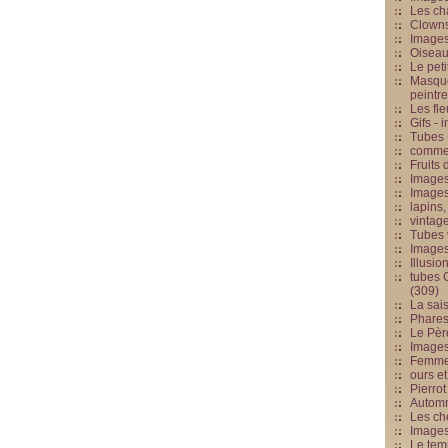
Les cha
Clowns
Images
Oiseau
Le peti
Masque
peintr
Les fle
Gifs -
Tubes -
commed
Fruits 
Images
Images
lapins,
vintage
Tubes 
Image
Illusio
tubes G
(309)
La sai
Phares
Le Père
Images
Femme 
ours et
Pierrot
Automn
Les ch
Image
Le tem