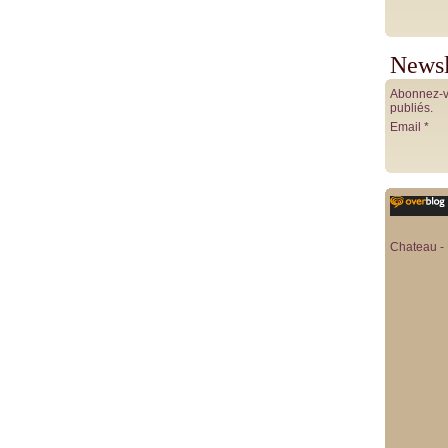
Newsl
Abonnez-vo
publiés.
Email
Chateau - 