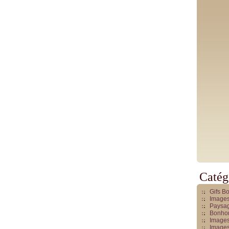
Catég
Gifs B
Images
Paysag
Bonhom
Images
Images