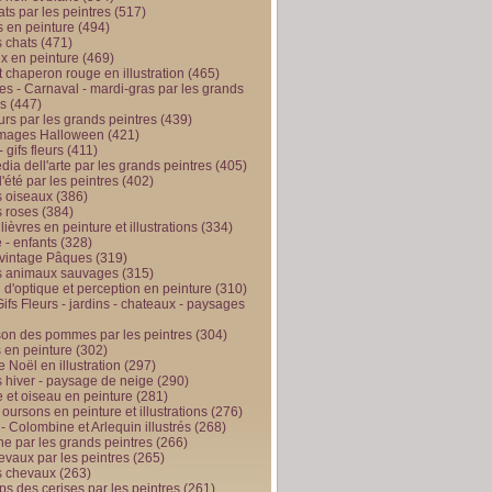
ts par les peintres
(517)
 en peinture
(494)
 chats
(471)
x en peinture
(469)
t chaperon rouge en illustration
(465)
s - Carnaval - mardi-gras par les grands
es
(447)
urs par les grands peintres
(439)
 images Halloween
(421)
 gifs fleurs
(411)
ia dell'arte par les grands peintres
(405)
d'été par les peintres
(402)
 oiseaux
(386)
 roses
(384)
 lièvres en peinture et illustrations
(334)
 - enfants
(328)
vintage Pâques
(319)
s animaux sauvages
(315)
n d'optique et perception en peinture
(310)
ifs Fleurs - jardins - chateaux - paysages
son des pommes par les peintres
(304)
 en peinture
(302)
 Noël en illustration
(297)
 hiver - paysage de neige
(290)
et oiseau en peinture
(281)
 oursons en peinture et illustrations
(276)
 - Colombine et Arlequin illustrés
(268)
e par les grands peintres
(266)
evaux par les peintres
(265)
s chevaux
(263)
ps des cerises par les peintres
(261)