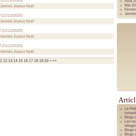
(
21/12/2020
)
Août 
Mai 2
nciennes Joyeux Noël
Févrie
Janvie
l
(
21/12/2020
)
nciennes Joyeux Noël
l
(
21/12/2020
)
nciennes Joyeux Noël
l
(
21/12/2020
)
nciennes Joyeux Noël
30
40
50
60
70
1
12
13
14
15
16
17
18
19
20
>
>>
Artic
Le Pet
romant
Blogs 
Les rou
villag
Blogs 
Blogs 