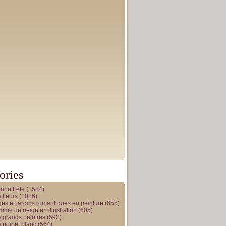
ories
onne Fête
(1584)
 fleurs
(1026)
es et jardins romantiques en peinture
(655)
me de neige en illustration
(605)
 grands peintres
(592)
 noir et blanc
(564)