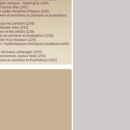
gifs carnaval - mardi gras
(260)
e bonne fête
(241)
e cartes illustrées Pâques
(239)
en et sorcières en peinture et illustrations
par les peintres
(234)
alentin retro
(232)
ie et les arbres
(229)
 en peinture et illustrations
(228)
sie et la musique
(226)
 "mythologiques-féeriques-mystiques-philo
s animaux campagne
(204)
 anciennes Joyeux Noël
(203)
ens en peinture et illustrations
(202)