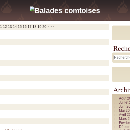
30
40
50
60
70
1
12
13
14
15
16
17
18
19
20
>
>>
Reche
Archi
Août 
Juille
Juin 2
Mai 2
Avril 
Mars 
Févrie
Décem
l