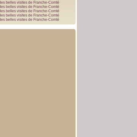
des belles visites de Franche-Comté
des belles visites de Franche-Comté
des belles visites de Franche-Comté
des belles visites de Franche-Comté
des belles visites de Franche-Comté