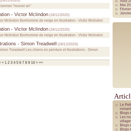
(
28/12/2020
)
Août 
Mai 2
ciennes "nouvel an"
Févrie
Janvie
tion - Victor Mclindon
(
28/12/2020
)
tor Mclindon Bonhomme de neige en illustration - Victor Mclindon
tion - Victor Mclindon
(
28/12/2020
)
tor Mclindon Bonhomme de neige en illustration - Victor Mclindon
strations - Simon Treadwell
(
28/12/2020
)
 Simon Treadwell Les chiens en peinture et illustrations - Simon
20
30
40
50
60
70
<
<
1
2
3
4
5
6
7
8
9
10
>
>>
Artic
Le Pet
romant
Blogs 
Les rou
villag
Blogs 
Blogs 