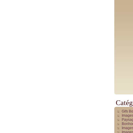
Catég
Gifs B
Images
Paysag
Bonhom
Images
Images