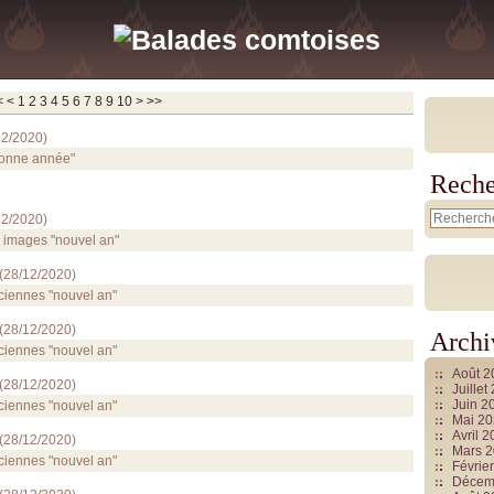
20
30
40
50
60
70
<
<
1
2
3
4
5
6
7
8
9
10
>
>>
12/2020
)
"bonne année"
Reche
12/2020
)
- images "nouvel an"
(
28/12/2020
)
ciennes "nouvel an"
(
28/12/2020
)
Archi
ciennes "nouvel an"
Août 
(
28/12/2020
)
Juille
Juin 2
ciennes "nouvel an"
Mai 2
Avril 
(
28/12/2020
)
Mars 
ciennes "nouvel an"
Févrie
Décem