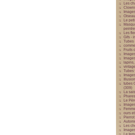
Les cha
Clowns
Images
Oiseau
Le peti
Masque
peintr
Les fle
Gifs -
Tubes -
commed
Fruits 
Images
Images
lapins,
vintage
Tubes 
Image
Illusio
tubes G
(309)
La sai
Phares
Le Père
Images
Femme 
ours et
Pierrot
Automn
Les ch
Image
Le tem