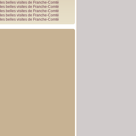
des belles visites de Franche-Comté
des belles visites de Franche-Comté
des belles visites de Franche-Comté
des belles visites de Franche-Comté
des belles visites de Franche-Comté