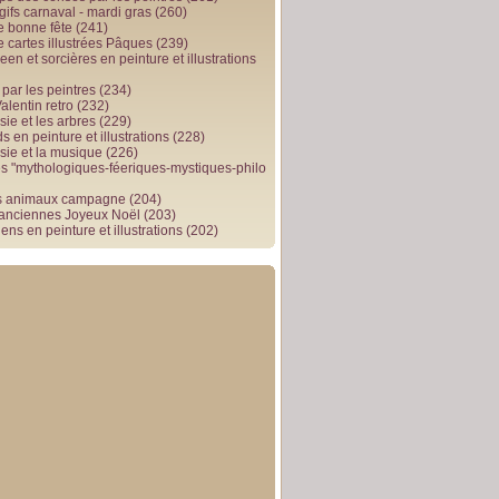
gifs carnaval - mardi gras
(260)
e bonne fête
(241)
e cartes illustrées Pâques
(239)
en et sorcières en peinture et illustrations
par les peintres
(234)
alentin retro
(232)
ie et les arbres
(229)
 en peinture et illustrations
(228)
sie et la musique
(226)
 "mythologiques-féeriques-mystiques-philo
s animaux campagne
(204)
 anciennes Joyeux Noël
(203)
ens en peinture et illustrations
(202)