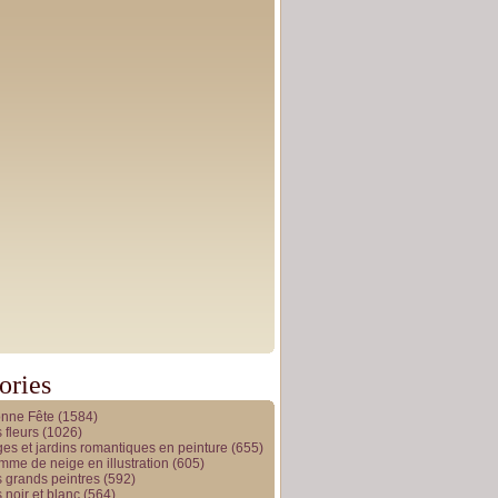
ories
onne Fête
(1584)
 fleurs
(1026)
es et jardins romantiques en peinture
(655)
me de neige en illustration
(605)
 grands peintres
(592)
 noir et blanc
(564)