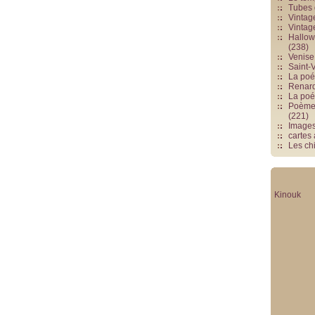
Tubes 
Vintag
Vintag
Hallowe
(238)
Venise 
Saint-V
La poés
Renards
La poé
Poèmes
(221)
Image
cartes
Les chi
Kinouk