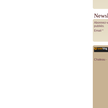
Newsl
Abonnez-vo
publiés.
Email
Chateau - 