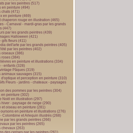
ts par les peintres
(517)
 en peinture
(494)
 chats
(471)
x en peinture
(469)
t chaperon rouge en illustration
(465)
s - Carnaval - mardi-gras par les grands
es
(447)
urs par les grands peintres
(439)
 images Halloween
(421)
 gifs fleurs
(411)
ia dell'arte par les grands peintres
(405)
d'été par les peintres
(402)
 oiseaux
(386)
 roses
(384)
 lièvres en peinture et illustrations
(334)
 - enfants
(328)
vintage Pâques
(319)
s animaux sauvages
(315)
n d'optique et perception en peinture
(310)
ifs Fleurs - jardins - chateaux - paysages
son des pommes par les peintres
(304)
 en peinture
(302)
 Noël en illustration
(297)
 hiver - paysage de neige
(290)
et oiseau en peinture
(281)
 oursons en peinture et illustrations
(276)
 - Colombine et Arlequin illustrés
(268)
e par les grands peintres
(266)
evaux par les peintres
(265)
s chevaux
(263)
ps des cerises par les peintres
(261)