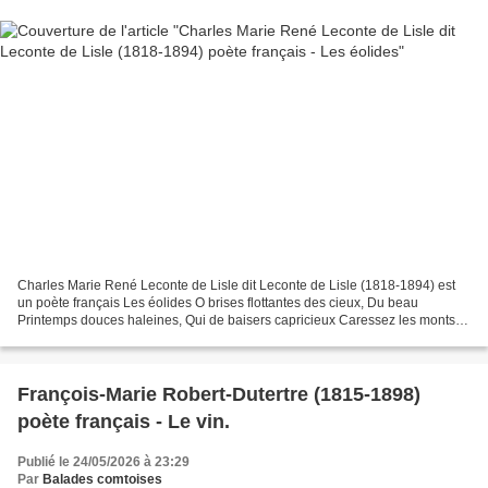
Charles Marie René Leconte de Lisle dit Leconte de Lisle (1818-1894) est
un poète français Les éolides O brises flottantes des cieux, Du beau
Printemps douces haleines, Qui de baisers capricieux Caressez les monts et
les plaines ! Vierges, filles d'Eole,...
François-Marie Robert-Dutertre (1815-1898)
poète français - Le vin.
Publié le 24/05/2026 à 23:29
Par
Balades comtoises