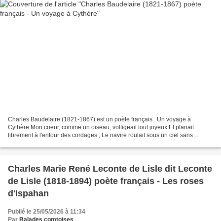
Charles Baudelaire (1821-1867) est un poète français . Un voyage à
Cythère Mon coeur, comme un oiseau, voltigeait tout joyeux Et planait
librement à l'entour des cordages ; Le navire roulait sous un ciel sans
nuages, Comme un ange enivré d'un soleil radieux....
Charles Marie René Leconte de Lisle dit Leconte
de Lisle (1818-1894) poète français - Les roses
d'Ispahan
Publié le 25/05/2026 à 11:34
Par
Balades comtoises