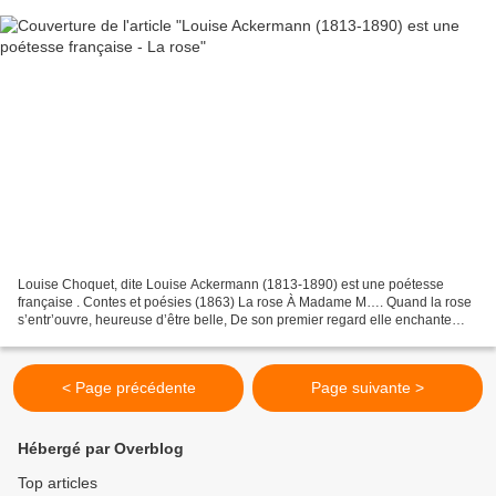
Louise Choquet, dite Louise Ackermann (1813-1890) est une poétesse
française . Contes et poésies (1863) La rose À Madame M…. Quand la rose
s’entr’ouvre, heureuse d’être belle, De son premier regard elle enchante
autour d’elle Et le bosquet natal et les...
< Page précédente
Page suivante >
Hébergé par Overblog
Top articles