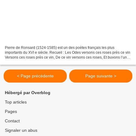
Pierre de Ronsard (1524-1585) est un des poètes français les plus
importants du XVI e siècle. Recueil : Les Odes versons ces roses près ce vin
Versons ces roses près ce vin, De ce vin versons ces roses, Et buvons l’un à
l’autre, afin Qu’au coeur nos tristesses...
< Page précédente
Page suivante >
Hébergé par Overblog
Top articles
Pages
Contact
Signaler un abus