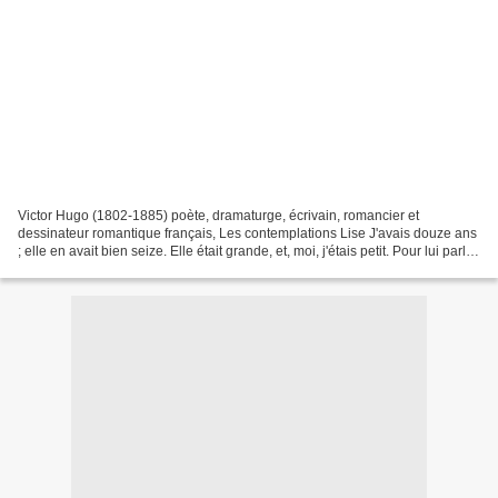
Victor Hugo (1802-1885) poète, dramaturge, écrivain, romancier et
dessinateur romantique français, Les contemplations Lise J'avais douze ans
; elle en avait bien seize. Elle était grande, et, moi, j'étais petit. Pour lui parler
le soir plus à mon aise,...