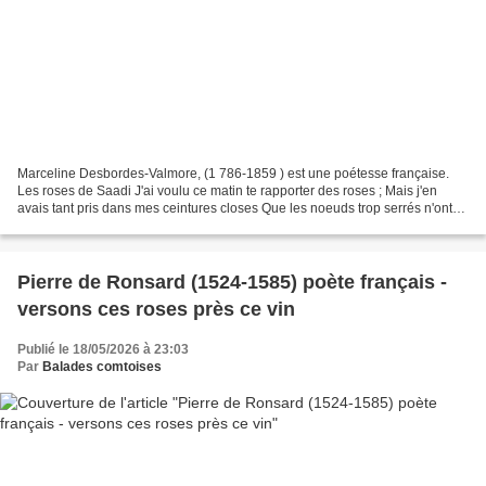
Marceline Desbordes-Valmore, (1 786-1859 ) est une poétesse française.
Les roses de Saadi J'ai voulu ce matin te rapporter des roses ; Mais j'en
avais tant pris dans mes ceintures closes Que les noeuds trop serrés n'ont
pu les contenir. Les noeuds ont...
Pierre de Ronsard (1524-1585) poète français -
versons ces roses près ce vin
Publié le 18/05/2026 à 23:03
Par
Balades comtoises