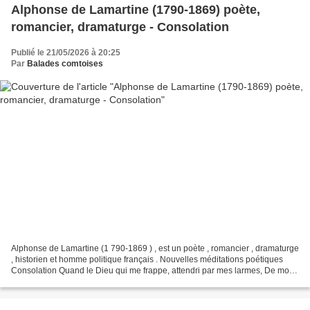
Alphonse de Lamartine (1790-1869) poète,
romancier, dramaturge - Consolation
Publié le 21/05/2026 à 20:25
Par
Balades comtoises
Alphonse de Lamartine (1 790-1869 ) , est un poète , romancier , dramaturge
, historien et homme politique français . Nouvelles méditations poétiques
Consolation Quand le Dieu qui me frappe, attendri par mes larmes, De mon
coeur oppressé soulève un peu...