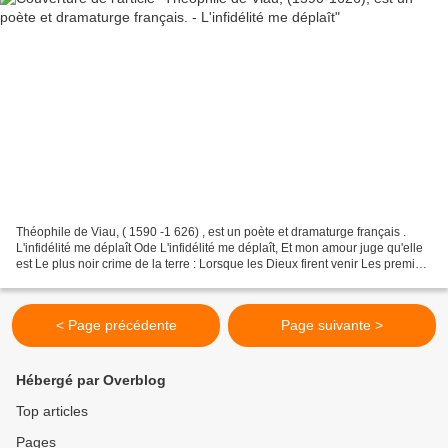
Théophile de Viau, ( 1590 -1 626) , est un poète et dramaturge français .
L'infidélité me déplaît Ode L'infidélité me déplaît, Et mon amour juge qu'elle
est Le plus noir crime de la terre : Lorsque les Dieux firent venir Les premiers
éclats du tonnerre,...
< Page précédente
Page suivante >
Hébergé par Overblog
Top articles
Pages