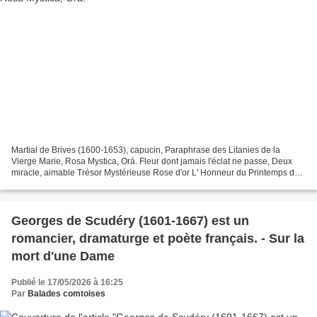
Martial de Brives (1600-1653), capucin, Paraphrase des Litanies de la
Vierge Marie, Rosa Mystica, Orá. Fleur dont jamais l'éclat ne passe, Deux
miracle, aimable Trésor Mystérieuse Rose d'or L' Honneur du Printemps de
la Grâce: Rose qui semez d'ornement,...
Georges de Scudéry (1601-1667) est un
romancier, dramaturge et poète français. - Sur la
mort d'une Dame
Publié le 17/05/2026 à 16:25
Par
Balades comtoises