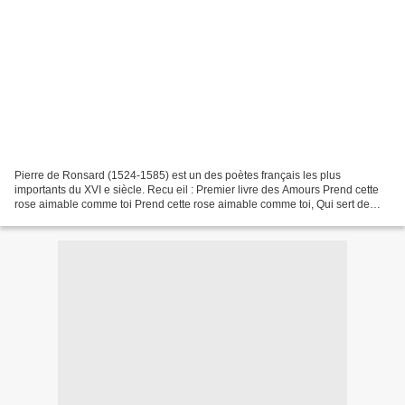
Pierre de Ronsard (1524-1585) est un des poètes français les plus
importants du XVI e siècle. Recu eil : Premier livre des Amours Prend cette
rose aimable comme toi Prend cette rose aimable comme toi, Qui sert de
rose aux roses les plus belles, Qui sets...