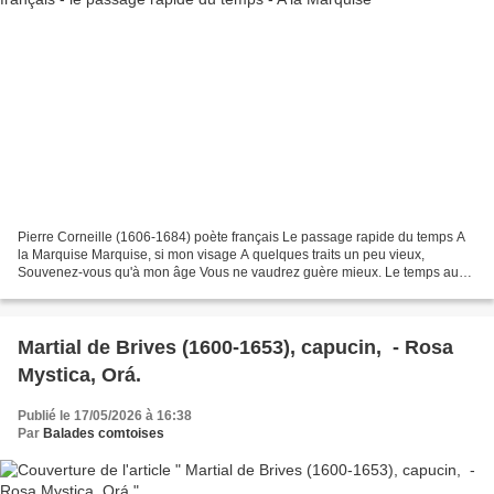
Pierre Corneille (1606-1684) poète français Le passage rapide du temps A
la Marquise Marquise, si mon visage A quelques traits un peu vieux,
Souvenez-vous qu'à mon âge Vous ne vaudrez guère mieux. Le temps aux
plus belles choses Se plaît à faire un affront,...
Martial de Brives (1600-1653), capucin, - Rosa
Mystica, Orá.
Publié le 17/05/2026 à 16:38
Par
Balades comtoises