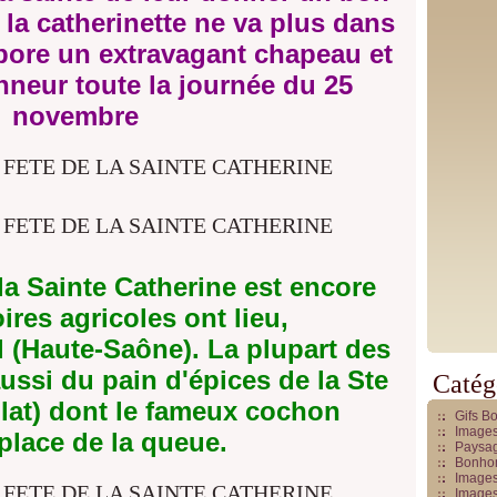
 la catherinette ne va plus dans
rbore un extravagant chapeau et
nneur toute la journée du 25
novembre
a Sainte Catherine est encore
ires agricoles ont lieu,
 (Haute-Saône). La plupart des
ussi du pain d'épices de la Ste
Catég
lat) dont le fameux cochon
Gifs B
Images
 place de la queue.
Paysag
Bonhom
Images
Images