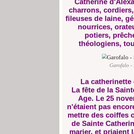
Catherine d'Alexa
charrons, cordiers,
fileuses de laine, g
nourrices, orate
potiers, prêch
théologiens, tou
Garofalo - 
La catherinette
La fête de la Sai
Age. Le 25 novem
n'étaient pas encor
mettre des coiffes 
de Sainte Catherin
marier, et priaient