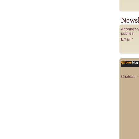
Newsl
Abonnez-vo
publiés.
Email
Chateau - 