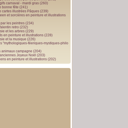
gifs carnaval - mardi gras
(260)
e bonne fête
(241)
e cartes illustrées Pâques
(239)
en et sorcières en peinture et illustrations
par les peintres
(234)
alentin retro
(232)
ie et les arbres
(229)
 en peinture et illustrations
(228)
sie et la musique
(226)
 "mythologiques-féeriques-mystiques-philo
s animaux campagne
(204)
 anciennes Joyeux Noël
(203)
ens en peinture et illustrations
(202)