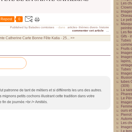
Les cha
Clowns
Images
Oiseau
Repost
0
Le peti
Masque
Published by Balades comtoises
-
dans
articles- thèmes divers- histoire
peintr
commenter cet article
…
Les fle
Gifs -
nte Catherine
Carte Bonne Fête Katia - 25... >>
Tubes -
commed
Fruits 
Images
Images
lapins,
vintage
Tubes 
Image
Illusio
tubes G
(309)
La sai
ut patronne de tant de métiers et si différents les uns des autres.
Phares
 mignons petits cochons illustrant cette tradition dans votre
Le Père
 fin de journée.<br /> Amitiés.
Images
Femme 
ours et
Pierrot
Automn
Les ch
Image
Le tem