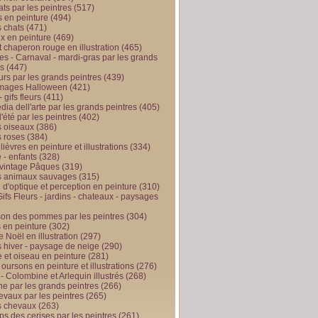
ts par les peintres
(517)
 en peinture
(494)
 chats
(471)
x en peinture
(469)
t chaperon rouge en illustration
(465)
s - Carnaval - mardi-gras par les grands
es
(447)
urs par les grands peintres
(439)
 images Halloween
(421)
 gifs fleurs
(411)
ia dell'arte par les grands peintres
(405)
d'été par les peintres
(402)
 oiseaux
(386)
 roses
(384)
 lièvres en peinture et illustrations
(334)
 - enfants
(328)
vintage Pâques
(319)
s animaux sauvages
(315)
n d'optique et perception en peinture
(310)
ifs Fleurs - jardins - chateaux - paysages
son des pommes par les peintres
(304)
 en peinture
(302)
 Noël en illustration
(297)
 hiver - paysage de neige
(290)
et oiseau en peinture
(281)
 oursons en peinture et illustrations
(276)
 - Colombine et Arlequin illustrés
(268)
e par les grands peintres
(266)
evaux par les peintres
(265)
s chevaux
(263)
ps des cerises par les peintres
(261)