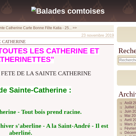
nte Catherine
Carte Bonne Fête Katia - 25... >>
23 novembre 2019
E CATHERINE
TOUT
ES LES
CATHERINE ET
Reche
THERINETTES"
de Sainte-Catherine :
Archi
Août 
Juille
herine - Tout bois prend racine.
Juin 2
Mai 2
Avril 
Mars 
hiver s'aberline - A la Saint-André - Il est
Févrie
aberliné.
Décem