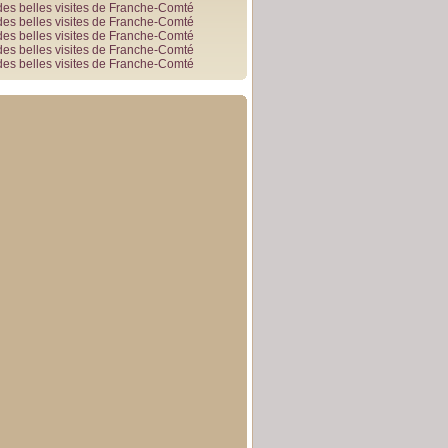
des belles visites de Franche-Comté
des belles visites de Franche-Comté
des belles visites de Franche-Comté
des belles visites de Franche-Comté
des belles visites de Franche-Comté