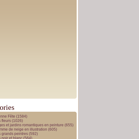
ories
onne Fête
(1584)
 fleurs
(1026)
es et jardins romantiques en peinture
(655)
me de neige en illustration
(605)
 grands peintres
(592)
 noir et blanc
(564)