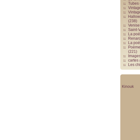
Tubes 
Vintag
Vintag
Hallowe
(238)
Venise 
Saint-V
La poés
Renards
La poé
Poèmes
(221)
Image
cartes
Les chi
Kinouk