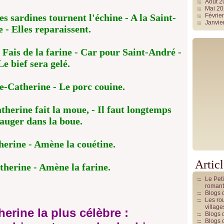
Août 
Mai 2
es sardines tournent l'échine - A la Saint-
Févrie
Janvie
e - Elles reparaissent.
 Fais de la farine - Car pour Saint-André -
Le bief sera gelé.
e-Catherine - Le porc couine.
herine fait la moue, - Il faut longtemps
auger dans la boue.
herine - Amène la couétine.
Artic
therine - Amène la farine.
Le Pet
romant
Blogs 
Les rou
villag
herine la plus célèbre :
Blogs 
Blogs 