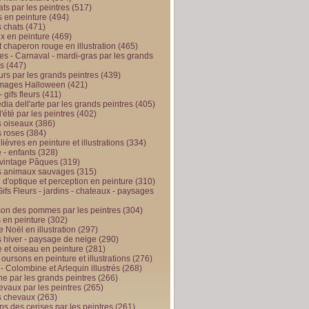
ts par les peintres
(517)
 en peinture
(494)
 chats
(471)
x en peinture
(469)
t chaperon rouge en illustration
(465)
s - Carnaval - mardi-gras par les grands
es
(447)
urs par les grands peintres
(439)
 images Halloween
(421)
 gifs fleurs
(411)
ia dell'arte par les grands peintres
(405)
d'été par les peintres
(402)
 oiseaux
(386)
 roses
(384)
 lièvres en peinture et illustrations
(334)
 - enfants
(328)
vintage Pâques
(319)
s animaux sauvages
(315)
n d'optique et perception en peinture
(310)
ifs Fleurs - jardins - chateaux - paysages
son des pommes par les peintres
(304)
 en peinture
(302)
 Noël en illustration
(297)
 hiver - paysage de neige
(290)
et oiseau en peinture
(281)
 oursons en peinture et illustrations
(276)
 - Colombine et Arlequin illustrés
(268)
e par les grands peintres
(266)
evaux par les peintres
(265)
s chevaux
(263)
ps des cerises par les peintres
(261)