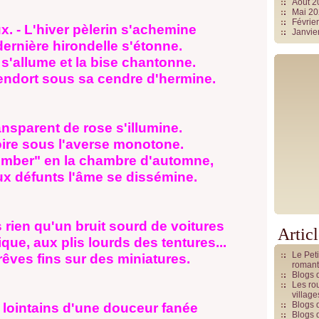
Août 
Mai 2
Févrie
x. - L'hiver pèlerin s'achemine
Janvie
 dernière hirondelle s'étonne.
 s'allume et la bise chantonne.
'endort sous sa cendre d'hermine.
ansparent de rose s'illumine.
noire sous l'averse monotone.
ember" en la chambre d'automne,
x défunts l'âme se dissémine.
us rien qu'un bruit sourd de voitures
Artic
que, aux plis lourds des tentures...
Le Pet
êves fins sur des miniatures.
romant
Blogs 
Les rou
villag
Blogs 
lointains d'une douceur fanée
Blogs 