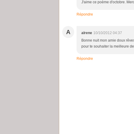
J'aime ce poème d'octobre. Mer
Répondre
A
alrene
10/10/2012 04:37
Bonne nuit mon amie doux rêves 
pour te souhaiter la meilleure 
Répondre