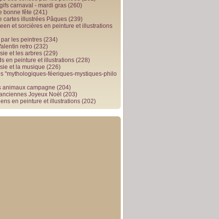
gifs carnaval - mardi gras
(260)
e bonne fête
(241)
e cartes illustrées Pâques
(239)
en et sorcières en peinture et illustrations
par les peintres
(234)
alentin retro
(232)
ie et les arbres
(229)
 en peinture et illustrations
(228)
sie et la musique
(226)
 "mythologiques-féeriques-mystiques-philo
s animaux campagne
(204)
 anciennes Joyeux Noël
(203)
ens en peinture et illustrations
(202)