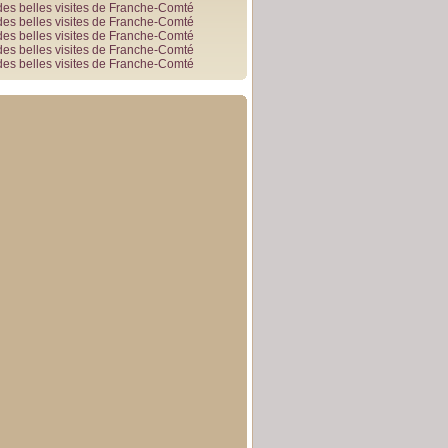
des belles visites de Franche-Comté
des belles visites de Franche-Comté
des belles visites de Franche-Comté
des belles visites de Franche-Comté
des belles visites de Franche-Comté