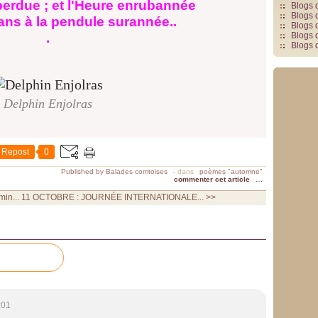
erdue ; et l'Heure enrubannée
Blogs 
Blogs 
ans à la pendule surannée..
Blogs 
.
Blogs 
Blogs 
Delphin Enjolras
Repost
0
Published by Balades comtoises
-
dans
poèmes "automne"
commenter cet article
…
in...
11 OCTOBRE : JOURNÉE INTERNATIONALE... >>
:01