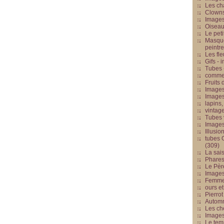
Les cha
Clowns
Images
Oiseau
Le peti
Masque
peintr
Les fle
Gifs -
Tubes -
commed
Fruits 
Images
Images
lapins,
vintage
Tubes 
Image
Illusio
tubes G
(309)
La sai
Phares
Le Père
Images
Femme 
ours et
Pierrot
Automn
Les ch
Image
Le tem