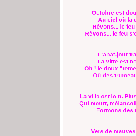
Octobre est dou
Au ciel où la
Rêvons... le feu
Rêvons... le feu s
L'abat-jour tr
La vitre est 
Oh ! le doux "rem
Où des trumeau
La ville est loin. Pl
Qui meurt, mélancoli
Formons des r
Vers de mauves 