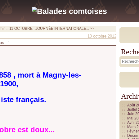
in...
11 OCTOBRE : JOURNÉE INTERNATIONALE... >>
10 octobre 2012
ux..."
Reche
 1858 , mort à Magny-les-
1900,
Archi
ste français.
Août 
Juille
Juin 2
Mai 2
Avril 
Mars 
obre est doux...
Févrie
Décem