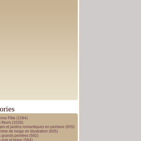
ories
onne Fête
(1584)
 fleurs
(1026)
es et jardins romantiques en peinture
(655)
me de neige en illustration
(605)
 grands peintres
(592)
 noir et blanc
(564)