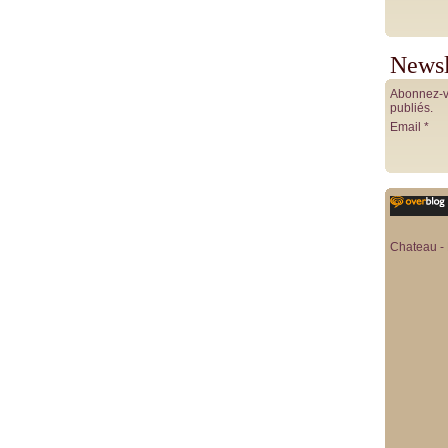
Newsl
Abonnez-vo
publiés.
Email
Chateau - 