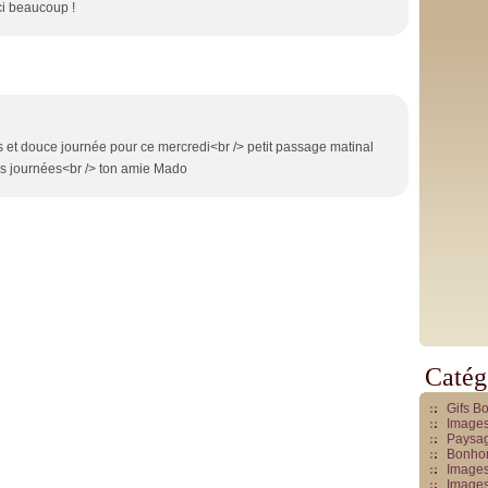
ci beaucoup !
et douce journée pour ce mercredi<br /> petit passage matinal
des journées<br /> ton amie Mado
Catég
Gifs B
Images
Paysag
Bonhom
Images
Images