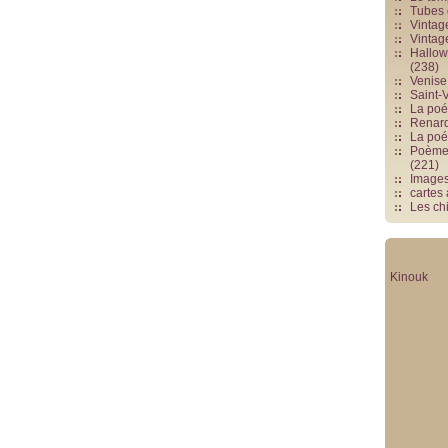
Tubes 
Vintag
Vintag
Hallowe
(238)
Venise 
Saint-V
La poés
Renards
La poé
Poèmes
(221)
Image
cartes
Les chi
Kinouk