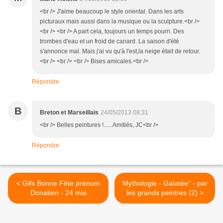
<br /> J'aime beaucoup le style oriental. Dans les arts
picturaux mais aussi dans la musique ou la sculpture.<br />
<br /> <br /> A part cela, toujours un temps pourri. Des
trombes d'eau et un froid de canard. La saison d'été
s'annonce mal. Mais j'ai vu qu'à l'est,la neige était de retour.
<br /> <br /> <br /> Bises amicales.<br />
Répondre
B
Breton et Marseillais
24/05/2013 08:31
<br /> Belles peintures !......Amitiés, JC<br />
Répondre
< Gifs Bonne Fête prénom
Mythologie - Galatée" - par
Donatien - 24 mai
les grands peintres (2) >