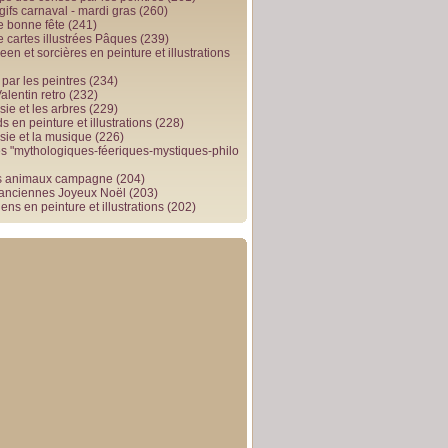
gifs carnaval - mardi gras
(260)
e bonne fête
(241)
e cartes illustrées Pâques
(239)
en et sorcières en peinture et illustrations
par les peintres
(234)
alentin retro
(232)
ie et les arbres
(229)
 en peinture et illustrations
(228)
sie et la musique
(226)
 "mythologiques-féeriques-mystiques-philo
s animaux campagne
(204)
 anciennes Joyeux Noël
(203)
ens en peinture et illustrations
(202)