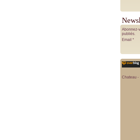
Newsl
Abonnez-vo
publiés.
Email
Chateau - 