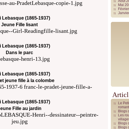
Août 
Mai 2
Févrie
Janvie
i Lebasque (1865-1937)
Jeune Fille lisant
i Lebasque (1865-1937)
Dans le parc
i Lebasque (1865-1937)
et jeune fille à la colombe
Artic
i Lebasque (1865-1937)
Le Pet
romant
eune Fille au jardin
Blogs 
Les rou
villag
Blogs 
Blogs 