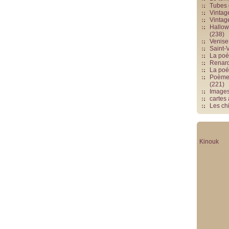
Tubes 
Vintag
Vintag
Hallowe
(238)
Venise 
Saint-V
La poés
Renards
La poé
Poèmes
(221)
Image
cartes
Les chi
Kinouk