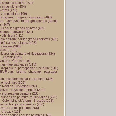
ts par les peintres
(517)
 en peinture
(494)
 chats
(471)
x en peinture
(469)
t chaperon rouge en illustration
(465)
s - Carnaval - mardi-gras par les grands
es
(447)
urs par les grands peintres
(439)
 images Halloween
(421)
 gifs fleurs
(411)
ia dell'arte par les grands peintres
(405)
d'été par les peintres
(402)
 oiseaux
(386)
 roses
(384)
 lièvres en peinture et illustrations
(334)
 - enfants
(328)
vintage Pâques
(319)
s animaux sauvages
(315)
n d'optique et perception en peinture
(310)
ifs Fleurs - jardins - chateaux - paysages
son des pommes par les peintres
(304)
 en peinture
(302)
 Noël en illustration
(297)
 hiver - paysage de neige
(290)
et oiseau en peinture
(281)
 oursons en peinture et illustrations
(276)
 - Colombine et Arlequin illustrés
(268)
e par les grands peintres
(266)
evaux par les peintres
(265)
s chevaux
(263)
ps des cerises par les peintres
(261)