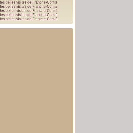
des belles visites de Franche-Comté
des belles visites de Franche-Comté
des belles visites de Franche-Comté
des belles visites de Franche-Comté
des belles visites de Franche-Comté