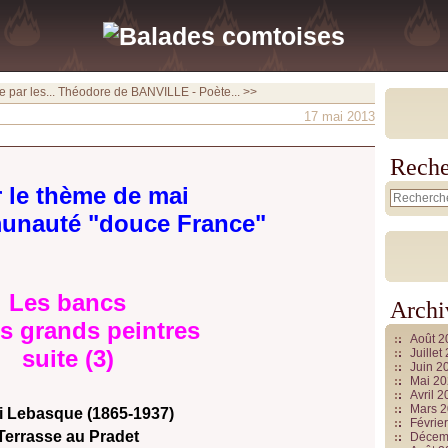
 par les...
Théodore de BANVILLE - Poète... >>
17 mai 2013
Reche
 le thème de mai
unauté "douce France"
Les bancs
Archi
es grands peintres
Août 
suite (3)
Juille
Juin 2
Mai 2
Avril 
Mars 
i Lebasque (1865-1937)
Févrie
Terrasse au Pradet
Décem