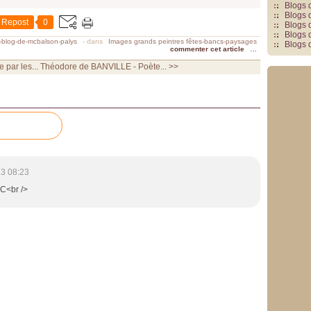
Blogs 
Blogs 
Repost
0
Blogs 
Blogs 
e-blog-de-mcbalson-palys
-
dans
Images grands peintres fêtes-bancs-paysages
Blogs 
commenter cet article
…
 par les...
Théodore de BANVILLE - Poète... >>
3 08:23
JC<br />