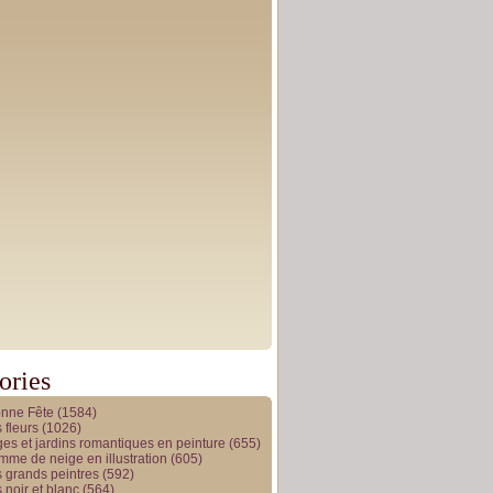
ories
onne Fête
(1584)
 fleurs
(1026)
es et jardins romantiques en peinture
(655)
me de neige en illustration
(605)
 grands peintres
(592)
 noir et blanc
(564)