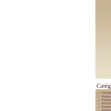
Catég
Gifs B
Images
Paysag
Bonhom
Images
Images