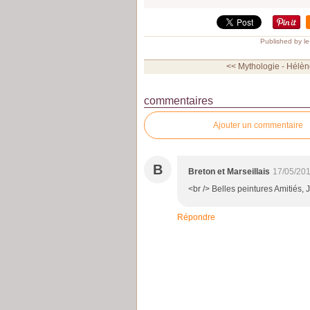
Published by l
<< Mythologie - Hélène
commentaires
Ajouter un commentaire
B
Breton et Marseillais
17/05/201
<br /> Belles peintures Amitiés, 
Répondre