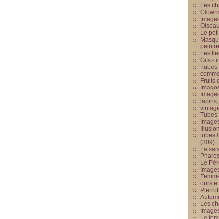
Les cha
Clowns
Images
Oiseau
Le peti
Masque
peintr
Les fle
Gifs -
Tubes -
commed
Fruits 
Images
Images
lapins,
vintage
Tubes 
Image
Illusio
tubes G
(309)
La sai
Phares
Le Père
Images
Femme 
ours et
Pierrot
Automn
Les ch
Image
Le tem